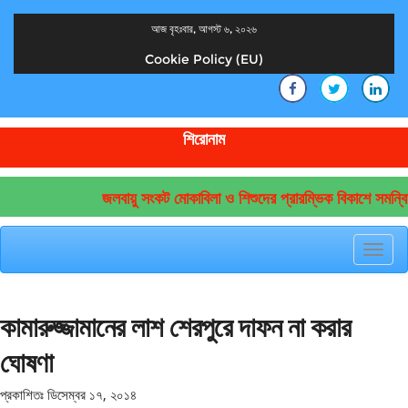
আজ বৃহঃবার, আগস্ট ৬, ২০২৬
Cookie Policy (EU)
দেশের খবর
যুক্ত থাকুন দেশের সঙ্গে
শিরোনাম
জলবায়ু সংকট মোকাবিলা ও শিশুদের প্রারম্ভিক বিকাশে সমন্বি
Toggl
navig
কামারুজ্জামানের লাশ শেরপুরে দাফন না করার
ঘোষণা
প্রকাশিতঃ
ডিসেম্বর ১৭, ২০১৪