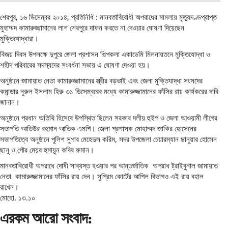
শেরপুর, ১৬ ডিসেম্বর ২০১৪, প্রতিনিধি : মানবতাবিরোধী অপরাধের মামলায় মৃত্যুদণ্ডপ্রাপ্ত
মুহাম্মদ কামারুজ্জামানের লাশ শেরপুরে দাফন করতে না দেওয়ার ঘোষণা দিয়েছেন
মুক্তিযোদ্ধারা।
বিজয় দিবস উপলক্ষে দুপুরে জেলা প্রশাসন শিল্পকলা একাডেমি মিলনায়তনে মুক্তিযোদ্ধা ও
শহীদ পরিবারের সদস্যদের সংবর্ধনা সভায় এ ঘোষণা দেওয়া হয়।
অনুষ্ঠানে জামায়াত নেতা কামারুজ্জামানের স্ত্রীর বড়ভাই এবং জেলা মুক্তিযাদ্ধা সংসদের
কমান্ডার নুরুল ইসলাম হিরু ৩১ ডিসেম্বরের মধ্যে কামারুজ্জামানের ফাঁসির রায় কার্যকরের দাবি
জানান।
অনুষ্ঠানে প্রধান অতিথি হিসেবে উপস্থিত ছিলেন সরকার দলীয় হুইপ ও জেলা আওয়ামী লীগের
সভাপতি আতিউর রহমান আতিক এমপি। জেলা প্রশাসক মোহাম্মদ জাকির হোসেনের
সভাপতিত্বে অনুষ্ঠানে পুলিশ সুপার মেহেদুল করিম, সদর উপজেলা চেয়ারম্যান ছানুয়ার হোসেন
ছানু ও পৌর মেয়র হুমায়ুন কবির রুমান।
মানবতাবিরোধী অপরাধে দোষী সাব্যস্ত হওয়ার পর আন্তর্জাতিক অপরাধ ট্রাইবুনাল জামায়াত
নেতা কামারুজ্জামানের ফাঁসির রায় দেন। সুপ্রিম কোর্টের আপিল বিভাগও এই রায় বহাল
রাখেন।
মোহো. ১৩.১০
এরকম আরো সংবাদ: