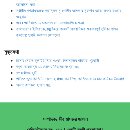
আলোচনা সভা
স্থানীয় গণমাধ্যমকে প্রান্তিক নৃ-গোষ্ঠীর অধিকার সুরক্ষায় আরো তৎপর হওয়ার
আহ্বান
আরব আমিরাতে দণ্ডপ্রাপ্ত ৫৭ বাংলাদেশিকে ক্ষমা
বাংলাদেশের ইতিবাচক ব্র্যান্ডিংয়ে প্রবাসী সাংবাদিকরা গুরুত্বপূর্ণ ভূমিকা পালন
করছেন: দুবাই কনসাল জেনারেল
মুক্তকথা
ভিসার মেয়াদ-ফ্লাইট নিয়ে শঙ্কা, বিমানবন্দরে হাজারো প্রবাসী
বন্যা আক্রান্ত ১১ জেলায় নিহতের সংখ্যা ৩১
রূপকথাদের ছুটি
পানিতে ডুবে প্রতিদিন প্রাণ হারাচ্ছে ৩২ শিশু, প্রতিরোধে দরকার কার্যকর উদ্যোগ
স্মরণ: কামরুল হাসান মঞ্জু
সম্পাদক: মীর মাসরুর জামান