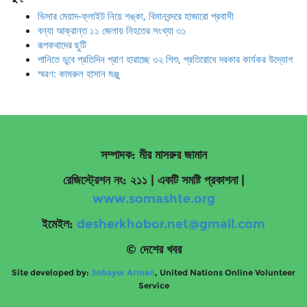
ভিসার মেয়াদ-ফ্লাইট নিয়ে শঙ্কা, বিমানবন্দরে হাজারো প্রবাসী
বন্যা আক্রান্ত ১১ জেলায় নিহতের সংখ্যা ৩১
রূপকথাদের ছুটি
পানিতে ডুবে প্রতিদিন প্রাণ হারাচ্ছে ৩২ শিশু, প্রতিরোধে দরকার কার্যকর উদ্যোগ
স্মরণ: কামরুল হাসান মঞ্জু
সম্পাদক: মীর মাসরুর জামান
রেজিস্ট্রেশন নং: ২১১ | একটি সমষ্টি প্রকাশনা
|
www.somashte.org
ইমেইল:
desherkhobor.net@gmail.com
© দেশের খবর
Site developed by:
Jobayer Arman
, United Nations Online Volunteer
Service