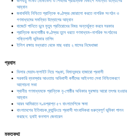
জলবায়ু সংকট মোকাবিলা ও শিশুদের প্রারম্ভিক বিকাশে সমন্বিত উদ্যোগের
আহ্বান
জবাবদিহি নিশ্চিতে প্রান্তিক কণ্ঠস্বর জোরালো করতে নাগরিক সংগঠন ও
গণমাধ্যমের সমন্বিত উদ্যোগের আহ্বান
বাজেটে পানিতে ডুবে মৃত্যু প্রতিরোধের বিষয় অন্তর্ভুক্ত করবে সরকার
প্রান্তিক জনগোষ্ঠীর কণ্ঠস্বর তুলে ধরতে গণমাধ্যম–নাগরিক সংগঠনের
শক্তিশালী ভূমিকার তাগিদ
ইলিশ রক্ষায় মধ্যরাত থেকে মাছ ধরায় ২ মাসের নিষেধাজ্ঞা
প্রবাস
ভিসার মেয়াদ-ফ্লাইট নিয়ে শঙ্কা, বিমানবন্দরে হাজারো প্রবাসী
সরকারি ব্যবস্থার আওতায় অভিবাসী কর্মীদের আইনগত সেবা নিশ্চিতকরণে
আলোচনা সভা
স্থানীয় গণমাধ্যমকে প্রান্তিক নৃ-গোষ্ঠীর অধিকার সুরক্ষায় আরো তৎপর হওয়ার
আহ্বান
আরব আমিরাতে দণ্ডপ্রাপ্ত ৫৭ বাংলাদেশিকে ক্ষমা
বাংলাদেশের ইতিবাচক ব্র্যান্ডিংয়ে প্রবাসী সাংবাদিকরা গুরুত্বপূর্ণ ভূমিকা পালন
করছেন: দুবাই কনসাল জেনারেল
মুক্তকথা