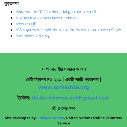
মুক্তকথা
ভিসার মেয়াদ-ফ্লাইট নিয়ে শঙ্কা, বিমানবন্দরে হাজারো প্রবাসী
বন্যা আক্রান্ত ১১ জেলায় নিহতের সংখ্যা ৩১
রূপকথাদের ছুটি
পানিতে ডুবে প্রতিদিন প্রাণ হারাচ্ছে ৩২ শিশু, প্রতিরোধে দরকার কার্যকর উদ্যোগ
স্মরণ: কামরুল হাসান মঞ্জু
সম্পাদক: মীর মাসরুর জামান
রেজিস্ট্রেশন নং: ২১১ | একটি সমষ্টি প্রকাশনা
|
www.somashte.org
ইমেইল:
desherkhobor.net@gmail.com
© দেশের খবর
Site developed by:
Jobayer Arman
, United Nations Online Volunteer
Service