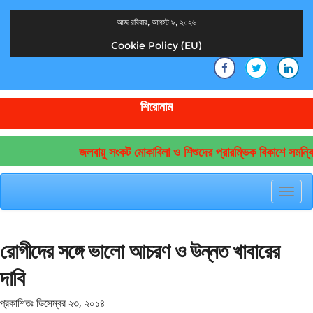
আজ রবিবার, আগস্ট ৯, ২০২৬
Cookie Policy (EU)
দেশের খবর
যুক্ত থাকুন দেশের সঙ্গে
শিরোনাম
জলবায়ু সংকট মোকাবিলা ও শিশুদের প্রারম্ভিক বিকাশে সমন্বি
Toggl
navig
রোগীদের সঙ্গে ভালো আচরণ ও উন্নত খাবারের
দাবি
প্রকাশিতঃ
ডিসেম্বর ২৩, ২০১৪