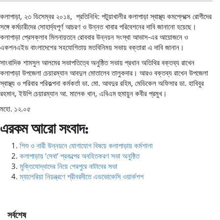
কলাপাড়া, ২৩ ডিসেম্বর ২০১৪, প্রতিনিধি: পটুয়াখালীর কলাপাড়া স্বাস্থ্য কমপ্লেক্সে রোগীদের
সঙ্গে কর্মচারীদের সোহার্দ্যপূর্ণ আচরণ ও উন্নত খাবার পরিবেশনের দাবি জানানো হয়েছে।
কলাপাড়া প্রেসক্লাব মিলনায়তনে রোববার উন্নয়ন সংস্থা আভাস-এর আয়োজনে ও
একশনএইড বাংলাদেশের সহযোগিতায় মতবিনিময় সভায় বক্তারা এ দাবি জানান।
সাংবাদিক শামসুল আলমের সভাপতিত্বে অনুষ্ঠিত সভায় প্রধান অতিথির বক্তব্য রাখেন
কলাপাড়া উপজেলা চেয়ারম্যান আবদুল মোতালেব তালুকদার। আরও বক্তব্য রাখেন উপজেলা
স্বাস্থ্য ও পরিবার পরিকল্পনা কর্মকর্তা ডা. মো. আবদুর রহিম, মেডিকেল অফিসার ডা. হাবিবুর
রহমান, ইউপি চেয়ারম্যান আ. মালেক খান, এবিএম হুমায়ুন কবীর প্রমুখ।
মহো. ১২.০৫
এরকম আরো সংবাদ:
শিশু ও নারী উন্নয়নে যোগাযোগ বিষয়ে কলাপাড়ায় কর্মশালা
কলাপাড়ায় ‘সেবা’ প্রকল্পের অবহিতকরণ সভা অনুষ্ঠিত
মুক্তিযোদ্ধাদের নিয়ে শেরপুরে নাটাবের সভা
ম্যালেরিয়া নিয়ন্ত্রণে শ্রীবরদীতে এডভোকেসি ওয়ার্কশপ
সর্বশেষ