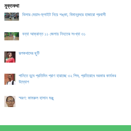
মুক্তকথা
ভিসার মেয়াদ-ফ্লাইট নিয়ে শঙ্কা, বিমানবন্দরে হাজারো প্রবাসী
বন্যা আক্রান্ত ১১ জেলায় নিহতের সংখ্যা ৩১
রূপকথাদের ছুটি
পানিতে ডুবে প্রতিদিন প্রাণ হারাচ্ছে ৩২ শিশু, প্রতিরোধে দরকার কার্যকর
উদ্যোগ
স্মরণ: কামরুল হাসান মঞ্জু