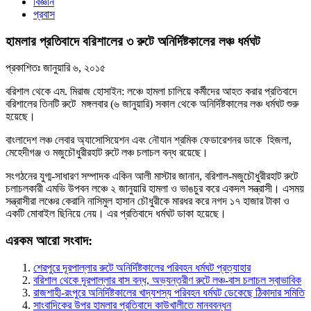
বিজ্ঞান
প্রবাস
হামলার প্রতিবাদে বরিশালের ৩ রুটে অনির্দিষ্টকালের লঞ্চ ধর্মঘট
প্রকাশিতঃ
জানুয়ারি ৬, ২০১৫
বরিশাল থেকে এম. মিরাজ হোসাইন: লঞ্চে হামলা চালিয়ে কর্মীদের আহত করার প্রতিবাদে
বরিশালের তিনটি রুটে মঙ্গলবার (৬ জানুয়ারি) সকাল থেকে অনির্দিষ্টকালের লঞ্চ ধর্মঘট শুরু
হয়েছে।
বাংলাদেশ লঞ্চ লেবার অ্যাসোসিয়েশন এবং নৌযান শ্রমিক ফেডারেশনর ডাকে হিজলা,
মেহেদীগঞ্জ ও মজুচৌধুরীরহাট রুটে লঞ্চ চলাচল বন্ধ রয়েছে।
সংগঠনের যুগ্ম-সাধারণ সম্পাদক একিন আলী মাস্টার জানান, বরিশাল-মজুচৌধুরীরহাট রুটে
চলাচলকারী এমভি উপবন লঞ্চে ২ জানুয়ারি হামলা ও ভাঙচুর করে একদল সন্ত্রাসী। এসময়
সন্ত্রাসীরা লঞ্চের কেরানি নাসিমুল হাসান চৌধুরীকে মারধর করে নগদ ১৭ হাজার টাকা ও
একটি মোবাইল ছিনিয়ে নেয়। এর প্রতিবাদে ধর্মঘট ডাকা হয়েছে।
এরকম আরো সংবাদ:
শেরপুরে দূরপাল্লার রুটে অনির্দিষ্টকালের পরিবহন ধর্মঘট প্রত্যাহার
বরিশাল থেকে দূরপাল্লার বাস বন্ধ, অভ্যন্তরীণ রুটে লঞ্চ-বাস চলাচল স্বাভাবিক
রাজশাহী-রংপুরে অনির্দিষ্টকালের খাদ্যশস্য পরিবহন ধর্মঘট ডেকেছে ঠিকাদার সমিতি
সাংবাদিকের উপর হামলার প্রতিবাদে কাউখালীতে মানববন্ধন