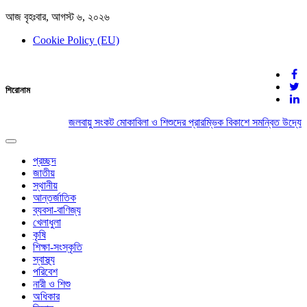
আজ বৃহঃবার, আগস্ট ৬, ২০২৬
Cookie Policy (EU)
দেশের খবর
শিরোনাম
যুক্ত থাকুন দেশের সঙ্গে
জলবায়ু সংকট মোকাবিলা ও শিশুদের প্রারম্ভিক বিকাশে সমন্বিত উদ্যোগ
Toggle
navigation
প্রচ্ছদ
জাতীয়
স্থানীয়
আন্তর্জাতিক
ব্যবসা-বাণিজ্য
খেলাধুলা
কৃষি
শিক্ষা-সংস্কৃতি
স্বাস্থ্য
পরিবেশ
নারী ও শিশু
অধিকার