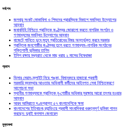
সর্বশেষ
জলবায়ু সংকট মোকাবিলা ও শিশুদের প্রারম্ভিক বিকাশে সমন্বিত উদ্যোগের
আহ্বান
জবাবদিহি নিশ্চিতে প্রান্তিক কণ্ঠস্বর জোরালো করতে নাগরিক সংগঠন ও
গণমাধ্যমের সমন্বিত উদ্যোগের আহ্বান
বাজেটে পানিতে ডুবে মৃত্যু প্রতিরোধের বিষয় অন্তর্ভুক্ত করবে সরকার
প্রান্তিক জনগোষ্ঠীর কণ্ঠস্বর তুলে ধরতে গণমাধ্যম–নাগরিক সংগঠনের
শক্তিশালী ভূমিকার তাগিদ
ইলিশ রক্ষায় মধ্যরাত থেকে মাছ ধরায় ২ মাসের নিষেধাজ্ঞা
প্রবাস
ভিসার মেয়াদ-ফ্লাইট নিয়ে শঙ্কা, বিমানবন্দরে হাজারো প্রবাসী
সরকারি ব্যবস্থার আওতায় অভিবাসী কর্মীদের আইনগত সেবা নিশ্চিতকরণে
আলোচনা সভা
স্থানীয় গণমাধ্যমকে প্রান্তিক নৃ-গোষ্ঠীর অধিকার সুরক্ষায় আরো তৎপর হওয়ার
আহ্বান
আরব আমিরাতে দণ্ডপ্রাপ্ত ৫৭ বাংলাদেশিকে ক্ষমা
বাংলাদেশের ইতিবাচক ব্র্যান্ডিংয়ে প্রবাসী সাংবাদিকরা গুরুত্বপূর্ণ ভূমিকা পালন
করছেন: দুবাই কনসাল জেনারেল
মুক্তকথা