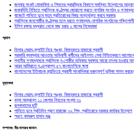
জলবায়ু সংকট মোকাবিলা ও শিশুদের প্রারম্ভিক বিকাশে সমন্বিত উদ্যোগের আহ্বা
জবাবদিহি নিশ্চিতে প্রান্তিক কণ্ঠস্বর জোরালো করতে নাগরিক সংগঠন ও গণমাধ্য
বাজেটে পানিতে ডুবে মৃত্যু প্রতিরোধের বিষয় অন্তর্ভুক্ত করবে সরকার
প্রান্তিক জনগোষ্ঠীর কণ্ঠস্বর তুলে ধরতে গণমাধ্যম–নাগরিক সংগঠনের শক্তিশালী
ইলিশ রক্ষায় মধ্যরাত থেকে মাছ ধরায় ২ মাসের নিষেধাজ্ঞা
প্রবাস
ভিসার মেয়াদ-ফ্লাইট নিয়ে শঙ্কা, বিমানবন্দরে হাজারো প্রবাসী
সরকারি ব্যবস্থার আওতায় অভিবাসী কর্মীদের আইনগত সেবা নিশ্চিতকরণে আলোচন
স্থানীয় গণমাধ্যমকে প্রান্তিক নৃ-গোষ্ঠীর অধিকার সুরক্ষায় আরো তৎপর হওয়ার আহ
আরব আমিরাতে দণ্ডপ্রাপ্ত ৫৭ বাংলাদেশিকে ক্ষমা
বাংলাদেশের ইতিবাচক ব্র্যান্ডিংয়ে প্রবাসী সাংবাদিকরা গুরুত্বপূর্ণ ভূমিকা পালন ক
মুক্তকথা
ভিসার মেয়াদ-ফ্লাইট নিয়ে শঙ্কা, বিমানবন্দরে হাজারো প্রবাসী
বন্যা আক্রান্ত ১১ জেলায় নিহতের সংখ্যা ৩১
রূপকথাদের ছুটি
পানিতে ডুবে প্রতিদিন প্রাণ হারাচ্ছে ৩২ শিশু, প্রতিরোধে দরকার কার্যকর উদ্যোগ
স্মরণ: কামরুল হাসান মঞ্জু
সম্পাদক: মীর মাসরুর জামান