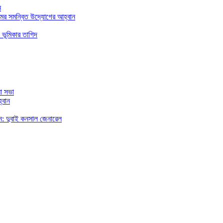
ন
মের সমন্বিত উদ্যোগের আহ্বান
 ভূমিকার তাগিদ
া সভা
্বান
রছেন: দুবাই কনসাল জেনারেল