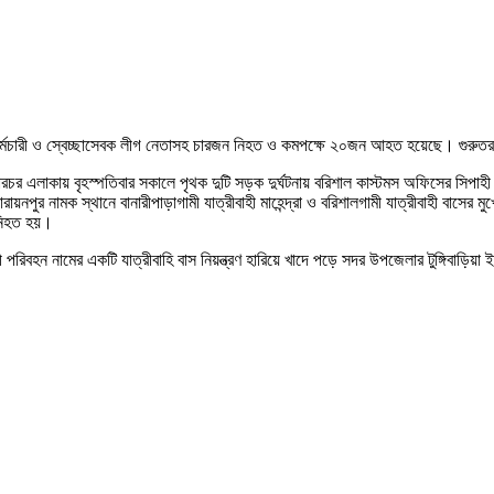
র কর্মচারী ও স্বেচ্ছাসেবক লীগ নেতাসহ চারজন নিহত ও কমপক্ষে ২০জন আহত হয়েছে। গুরু
উয়ারচর এলাকায় বৃহস্পতিবার সকালে পৃথক দুটি সড়ক দুর্ঘটনায় বরিশাল কাস্টমস অফিসের স
ায়নপুর নামক স্থানে বানারীপাড়াগামী যাত্রীবাহী মাহেন্দ্রা ও বরিশালগামী যাত্রীবাহী বাস
 নিহত হয়।
রিবহন নামের একটি যাত্রীবাহি বাস নিয়ন্ত্রণ হারিয়ে খাদে পড়ে সদর উপজেলার টুঙ্গিবাড়ি