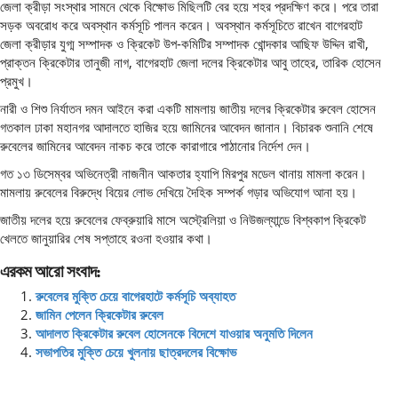
জেলা ক্রীড়া সংস্থার সামনে থেকে বিক্ষোভ মিছিলটি বের হয়ে শহর প্রদক্ষিণ করে। পরে তারা
সড়ক অবরোধ করে অবস্থান কর্মসূচি পালন করেন। অবস্থান কর্মসূচিতে রাখেন বাগেরহাট
জেলা ক্রীড়ার যুগ্ম সম্পাদক ও ক্রিকেট উপ-কমিটির সম্পাদক খোন্দকার আছিফ উদ্দিন রাখী,
প্রাক্তন ক্রিকেটার তানুজী নাগ, বাগেরহাট জেলা দলের ক্রিকেটার আবু তাহের, তারিক হোসেন
প্রমুখ।
নারী ও শিশু নির্যাতন দমন আইনে করা একটি মামলায় জাতীয় দলের ক্রিকেটার রুবেল হোসেন
গতকাল ঢাকা মহানগর আদালতে হাজির হয়ে জামিনের আবেদন জানান। বিচারক শুনানি শেষে
রুবেলের জামিনের আবেদন নাকচ করে তাকে কারাগারে পাঠানোর নির্দেশ দেন।
গত ১৩ ডিসেম্বর অভিনেত্রী নাজনীন আকতার হ্যাপি মিরপুর মডেল থানায় মামলা করেন।
মামলায় রুবেলের বিরুদ্ধে বিয়ের লোভ দেখিয়ে দৈহিক সম্পর্ক গড়ার অভিযোগ আনা হয়।
জাতীয় দলের হয়ে রুবেলের ফেব্রুয়ারি মাসে অস্ট্রেলিয়া ও নিউজল্যান্ডে বিশ্বকাপ ক্রিকেট
খেলতে জানুয়ারির শেষ সপ্তাহে রওনা হওয়ার কথা।
এরকম আরো সংবাদ:
রুবেলের মুক্তি চেয়ে বাগেরহাটে কর্মসূচি অব্যাহত
জামিন পেলেন ক্রিকেটার রুবেল
আদালত ক্রিকেটার রুবেল হোসেনকে বিদেশে যাওয়ার অনুমতি দিলেন
সভাপতির মুক্তি চেয়ে খুলনায় ছাত্রদলের বিক্ষোভ