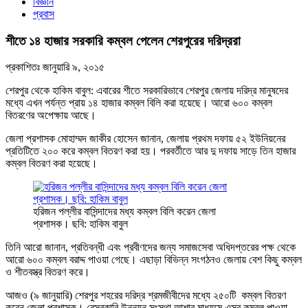
বিজ্ঞান
প্রবাস
শীতে ১৪ হাজার সরকারি কম্বল পেলেন শেরপুরের দরিদ্ররা
প্রকাশিতঃ
জানুয়ারি ৯, ২০১৫
শেরপুর থেকে হাকিম বাবুল: এবারের শীতে সরকারিভাবে শেরপুর জেলায় দরিদ্র মানুষদের
মধ্যে এখন পর্যন্ত প্রায় ১৪ হাজার কম্বল বিলি করা হয়েছে। আরো ৬০০ কম্বল
বিতরণের অপেক্ষায় আছে।
জেলা প্রশাসক মোহাম্মদ জাকীর হোসেন জানান, জেলায় প্রথম দফায় ৫২ ইউনিয়নের
প্রতিটিতে ২০০ করে কম্বল বিতরণ করা হয়। পরবর্তীতে আর দু দফায় সাড়ে তিন হাজার
কম্বল বিতরণ করা হয়েছে।
হরিজন পল্লীর বাসিন্দাদের মধ্য কম্বল বিলি করেন জেলা
প্রশাসক। ছবি: হাকিম বাবুল
তিনি আরো জানান, প্রতিবন্ধী এবং প্রবীণদের জন্য সমাজসেবা অধিদপ্তরের পক্ষ থেকে
আরো ৬০০ কম্বল বরাদ্দ পাওয়া গেছে। এছাড়া বিভিন্ন সংগঠনও জেলায় বেশ কিছু কম্বল
ও শীতবস্ত্র বিতরণ করে।
আজও (৯ জানুয়ারি) শেরপুর শহরের দরিদ্র শ্রমজীবীদের মধ্যে ২৫০টি কম্বল বিতরণ
করেন জেলা প্রশাসক। বেসরকারি উন্নয়ন সংস্থা আশার মাধ্যমে এসব কম্বল পাওয়া