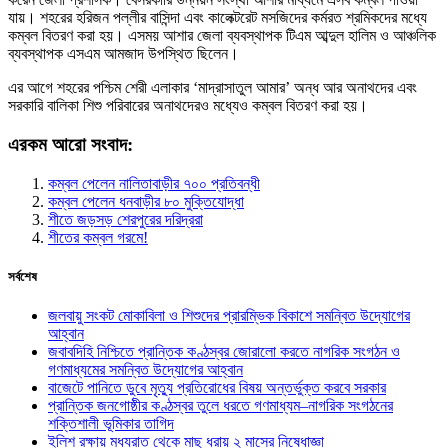
যায়। শহরের হরিজন পল্লীর বাসিন্দা এবং কালেক্টরেট মসজিদের কর্মরত শ্রমিকদের মধ্যে
কম্বল বিতরণ করা হয়। এসময় আশার জেলা ব্যবস্থাপক টিএম আব্দুল হালিম ও আঞ্চলিক
ব্যবস্থাপক এসএম আমজাদ উপস্থিত ছিলেন।
এর আগে শহরের পশ্চিম শেরী এলাকার ‘মাদ্রাসাতুল আমার’ অন্ধ আর অনাথদের এবং
সরকারি বালিকা শিশু পরিবারের অনাথদেরও মধ্যেও কম্বল বিতরণ করা হয়।
এরকম আরো সংবাদ:
কম্বল পেলেন নালিতাবাড়ীর ৭০০ প্রতিবন্ধী
কম্বল পেলেন ধনবাড়ীর ৮০ মুক্তিযোদ্ধা
শীতে জড়সড় শেরপুরের দরিদ্ররা
শীতের কম্বল গরমে!
সর্বশেষ
জলবায়ু সংকট মোকাবিলা ও শিশুদের প্রারম্ভিক বিকাশে সমন্বিত উদ্যোগের
আহ্বান
জবাবদিহি নিশ্চিতে প্রান্তিক কণ্ঠস্বর জোরালো করতে নাগরিক সংগঠন ও
গণমাধ্যমের সমন্বিত উদ্যোগের আহ্বান
বাজেটে পানিতে ডুবে মৃত্যু প্রতিরোধের বিষয় অন্তর্ভুক্ত করবে সরকার
প্রান্তিক জনগোষ্ঠীর কণ্ঠস্বর তুলে ধরতে গণমাধ্যম–নাগরিক সংগঠনের
শক্তিশালী ভূমিকার তাগিদ
ইলিশ রক্ষায় মধ্যরাত থেকে মাছ ধরায় ২ মাসের নিষেধাজ্ঞা