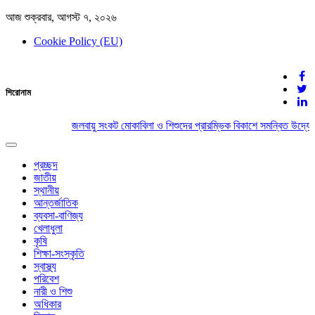
আজ শুক্রবার, আগস্ট ৭, ২০২৬
Cookie Policy (EU)
দেশের খবর
শিরোনাম
যুক্ত থাকুন দেশের সঙ্গে
জলবায়ু সংকট মোকাবিলা ও শিশুদের প্রারম্ভিক বিকাশে সমন্বিত উদ্যোগ
Toggle
navigation
প্রচ্ছদ
জাতীয়
স্থানীয়
আন্তর্জাতিক
ব্যবসা-বাণিজ্য
খেলাধুলা
কৃষি
শিক্ষা-সংস্কৃতি
স্বাস্থ্য
পরিবেশ
নারী ও শিশু
অধিকার