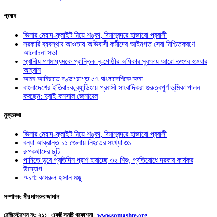
প্রবাস
ভিসার মেয়াদ-ফ্লাইট নিয়ে শঙ্কা, বিমানবন্দরে হাজারো প্রবাসী
সরকারি ব্যবস্থার আওতায় অভিবাসী কর্মীদের আইনগত সেবা নিশ্চিতকরণে
আলোচনা সভা
স্থানীয় গণমাধ্যমকে প্রান্তিক নৃ-গোষ্ঠীর অধিকার সুরক্ষায় আরো তৎপর হওয়ার
আহ্বান
আরব আমিরাতে দণ্ডপ্রাপ্ত ৫৭ বাংলাদেশিকে ক্ষমা
বাংলাদেশের ইতিবাচক ব্র্যান্ডিংয়ে প্রবাসী সাংবাদিকরা গুরুত্বপূর্ণ ভূমিকা পালন
করছেন: দুবাই কনসাল জেনারেল
মুক্তকথা
ভিসার মেয়াদ-ফ্লাইট নিয়ে শঙ্কা, বিমানবন্দরে হাজারো প্রবাসী
বন্যা আক্রান্ত ১১ জেলায় নিহতের সংখ্যা ৩১
রূপকথাদের ছুটি
পানিতে ডুবে প্রতিদিন প্রাণ হারাচ্ছে ৩২ শিশু, প্রতিরোধে দরকার কার্যকর
উদ্যোগ
স্মরণ: কামরুল হাসান মঞ্জু
সম্পাদক: মীর মাসরুর জামান
রেজিস্ট্রেশন নং: ২১১ | একটি সমষ্টি প্রকাশনা
|
www.somashte.org