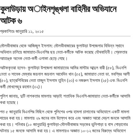
কুলাউড়ায় অাইনশৃঙ্খলা বাহিনীর অভিযানে
আটক ৬
প্রকাশিতঃ
জানুয়ারি ১১, ২০১৫
মৌলভীবাজার থেকে আজিজুল ইসলাম: মৌলভীবাজারের কুলাউড়া উপজেলার বিভিন্ন স্থানে
অভিযান চালিয়ে জামায়াত-বিএনপির ছয় নেতা-কর্মীকে আটক করেছে যৌথবাহিনী। গ্রেফতার
আতঙ্কে অনেক নেতা-কর্মী এলাকা ছেড়ে গেছে।
আটককৃতরা হলেন- কুলাউড়া উপজেলা জামায়াতের আমির মাস্টার আব্দুল বারী (৫৮), বিএনপি
নেতা ও সাবেক মেম্বার জয়নাল জয়নাল আবেদিন খান (৫৫), জামায়াত নেতা ডা. মবশ্বির আলী
(৫০), ছাত্রশিবিরের নেতা তাজুল ইসলাম তুহিন (২৩) ও নজরুল ইসলাম (২৫) এবং বিএনপি
কর্মী মোখলেছুর রহমান (৩২)।
পুলিশ জানায়, দুটি নাশকতার মামলায় আড়াই শতাধিক বিএনপি-জামায়াত নেতা-কর্মীকে আসামি
করা হয়েছে।
গত ৫ জানুয়ারি বিএনপির মিছিল থেকে পুলিশের ওপর হামলা চালানোর অভিযোগে একটি মামলা
দায়ের করা হয়। মামলায় ২৯ জনের নাম উল্লেখ করে এবং অজ্ঞাত আরো দেড়শ জনকে আসামি
করা হয়। শনিবার (১০ জানুয়ারি) কুলাউড়া-মৌলভীবাজার সড়কের ডুলিপাড়া য় বাস পোড়ানোর
ঘটনায় ১৫ জনকে আসামি করা হয়। এ মামলায়ও অজ্ঞাত ১০-১২ জনের বিরুদ্ধে অভিযোগ