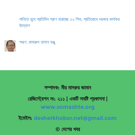
পানিতে ডুবে প্রতিদিন প্রাণ হারাচ্ছে ৩২ শিশু, প্রতিরোধে দরকার কার্যকর
উদ্যোগ
স্মরণ: কামরুল হাসান মঞ্জু
সম্পাদক: মীর মাসরুর জামান
রেজিস্ট্রেশন নং: ২১১ | একটি সমষ্টি প্রকাশনা
|
www.somashte.org
ইমেইল:
desherkhobor.net@gmail.com
© দেশের খবর