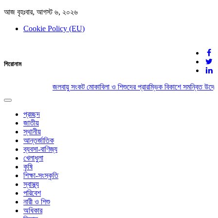
আজ বৃহঃবার, আগস্ট ৬, ২০২৬
Cookie Policy (EU)
দেশের খবর
শিরোনাম
যুক্ত থাকুন দেশের সঙ্গে
জলবায়ু সংকট মোকাবিলা ও শিশুদের প্রারম্ভিক বিকাশে সমন্বিত উদ্যো
Toggle
navigation
প্রচ্ছদ
জাতীয়
স্থানীয়
আন্তর্জাতিক
ব্যবসা-বাণিজ্য
খেলাধুলা
কৃষি
শিক্ষা-সংস্কৃতি
স্বাস্থ্য
পরিবেশ
নারী ও শিশু
অধিকার