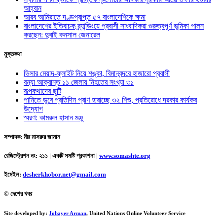
আহ্বান
আরব আমিরাতে দণ্ডপ্রাপ্ত ৫৭ বাংলাদেশিকে ক্ষমা
বাংলাদেশের ইতিবাচক ব্র্যান্ডিংয়ে প্রবাসী সাংবাদিকরা গুরুত্বপূর্ণ ভূমিকা পালন
করছেন: দুবাই কনসাল জেনারেল
মুক্তকথা
ভিসার মেয়াদ-ফ্লাইট নিয়ে শঙ্কা, বিমানবন্দরে হাজারো প্রবাসী
বন্যা আক্রান্ত ১১ জেলায় নিহতের সংখ্যা ৩১
রূপকথাদের ছুটি
পানিতে ডুবে প্রতিদিন প্রাণ হারাচ্ছে ৩২ শিশু, প্রতিরোধে দরকার কার্যকর
উদ্যোগ
স্মরণ: কামরুল হাসান মঞ্জু
সম্পাদক: মীর মাসরুর জামান
রেজিস্ট্রেশন নং: ২১১ | একটি সমষ্টি প্রকাশনা
|
www.somashte.org
ইমেইল:
desherkhobor.net@gmail.com
© দেশের খবর
Site developed by:
Jobayer Arman
, United Nations Online Volunteer Service