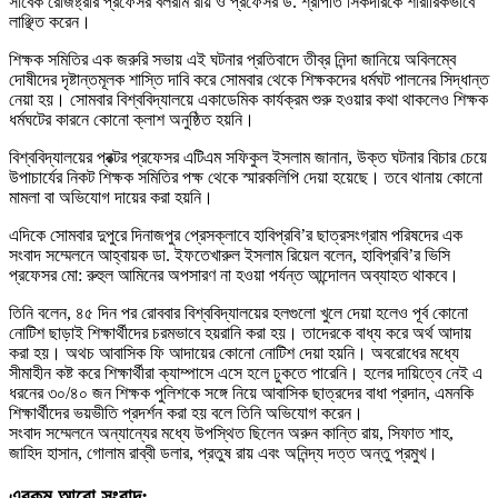
সাবেক রেজিষ্ট্রার প্রফেসর বলরাম রায় ও প্রফেসর ড. শ্রীপতি সিকদারকে শারীরিকভাবে
লাঞ্ছিত করেন।
শিক্ষক সমিতির এক জরুরি সভায় এই ঘটনার প্রতিবাদে তীব্র নিন্দা জানিয়ে অবিলম্বে
দোষীদের দৃষ্টান্তমূলক শাস্তি দাবি করে সোমবার থেকে শিক্ষকদের ধর্মঘট পালনের সিদ্ধান্ত
নেয়া হয়। সোমবার বিশ্ববিদ্যালয়ে একাডেমিক কার্যক্রম শুরু হওয়ার কথা থাকলেও শিক্ষক
ধর্মঘটের কারনে কোনো ক্লাশ অনুষ্ঠিত হয়নি।
বিশ্ববিদ্যালয়ের প্রক্টর প্রফেসর এটিএম সফিকুল ইসলাম জানান, উক্ত ঘটনার বিচার চেয়ে
উপাচার্যের নিকট শিক্ষক সমিতির পক্ষ থেকে স্মারকলিপি দেয়া হয়েছে। তবে থানায় কোনো
মামলা বা অভিযোগ দায়ের করা হয়নি।
এদিকে সোমবার দুপুরে দিনাজপুর প্রেসক্লাবে হাবিপ্রবি’র ছাত্রসংগ্রাম পরিষদের এক
সংবাদ সম্মেলনে আহ্বায়ক ডা. ইফতেখারুল ইসলাম রিয়েল বলেন, হাবিপ্রবি’র ভিসি
প্রফেসর মো: রুহুল আমিনের অপসারণ না হওয়া পর্যন্ত আন্দোলন অব্যাহত থাকবে।
তিনি বলেন, ৪৫ দিন পর রোববার বিশ্ববিদ্যালয়ের হলগুলো খুলে দেয়া হলেও পূর্ব কোনো
নোটিশ ছাড়াই শিক্ষার্থীদের চরমভাবে হয়রানি করা হয়। তাদেরকে বাধ্য করে অর্থ আদায়
করা হয়। অথচ আবাসিক ফি আদায়ের কোনো নোটিশ দেয়া হয়নি। অবরোধের মধ্যে
সীমাহীন কষ্ট করে শিক্ষার্থীরা ক্যাম্পাসে এসে হলে ঢুকতে পারেনি। হলের দায়িত্বে নেই এ
ধরনের ৩০/৪০ জন শিক্ষক পুলিশকে সঙ্গে নিয়ে আবাসিক ছাত্রদের বাধা প্রদান, এমনকি
শিক্ষার্থীদের ভয়ভীতি প্রদর্শন করা হয় বলে তিনি অভিযোগ করেন।
সংবাদ সম্মেলনে অন্যান্যের মধ্যে উপস্থিত ছিলেন অরুন কান্তি রায়, সিফাত শাহ,
জাহিদ হাসান, গোলাম রাব্বী ডলার, প্রতুষ রায় এবং অনিন্দ্য দত্ত অন্তু প্রমুখ।
এরকম আরো সংবাদ: