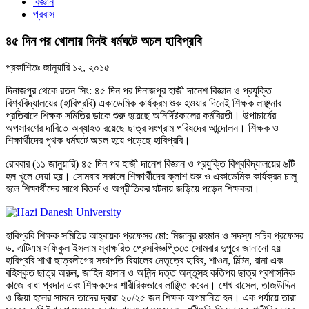
বিজ্ঞান
প্রবাস
৪৫ দিন পর খোলার দিনই ধর্মঘটে অচল হাবিপ্রবি
প্রকাশিতঃ
জানুয়ারি ১২, ২০১৫
দিনাজপুর থেকে রতন সিং: ৪৫ দিন পর দিনাজপুর হাজী দানেশ বিজ্ঞান ও প্রযুক্তি
বিশ্ববিদ্যালয়ের (হাবিপ্রবি) একাডেমিক কার্যক্রম শুরু হওয়ার দিনেই শিক্ষক লাঞ্ছনার
প্রতিবাদে শিক্ষক সমিতির ডাকে শুরু হয়েছে অনির্দিষ্টকালের কর্মবিরতী। উপাচার্যের
অপসারণের দাবিতে অব্যাহত রয়েছে ছাত্র সংগ্রাম পরিষদের আন্দোলন। শিক্ষক ও
শিক্ষার্থীদের পৃথক ধর্মঘটে অচল হয়ে পড়েছে হাবিপ্রবি।
রোববার (১১ জানুয়ারি) ৪৫ দিন পর হাজী দানেশ বিজ্ঞান ও প্রযুক্তি বিশ্ববিদ্যালয়ের ৬টি
হল খুলে দেয়া হয়। সোমবার সকালে শিক্ষার্থীদের ক্লাশ শুরু ও একাডেমিক কার্যক্রম চালু
হলে শিক্ষার্থীদের সাথে বিতর্ক ও অপ্রীতিকর ঘটনায় জড়িয়ে পড়েন শিক্ষকরা।
হাবিপ্রবি শিক্ষক সমিতির আহ্বায়ক প্রফেসর মো: মিজানুর রহমান ও সদস্য সচিব প্রফেসর
ড. এটিএম সফিকুল ইসলাম স্বাক্ষরিত প্রেসবিজ্ঞপ্তিতে সোমবার দুপুরে জানানো হয়
হাবিপ্রবি শাখা ছাত্রলীগের সভাপতি রিয়ালের নেতৃত্বে হাবিব, শাওন, মিল্টন, রানা এবং
বহিস্কৃত ছাত্র অরুন, জাহিদ হাসান ও অনিন্দ দত্ত অন্তুসহ কতিপয় ছাত্র প্রশাসনিক
কাজে বাধা প্রদান এবং শিক্ষকদের শারীরিকভাবে লাঞ্ছিত করেন। শেখ রাসেল, তাজউদ্দিন
ও জিয়া হলের সামনে তাদের দ্বারা ২০/২৫ জন শিক্ষক অপমানিত হন। এক পর্যায়ে তারা