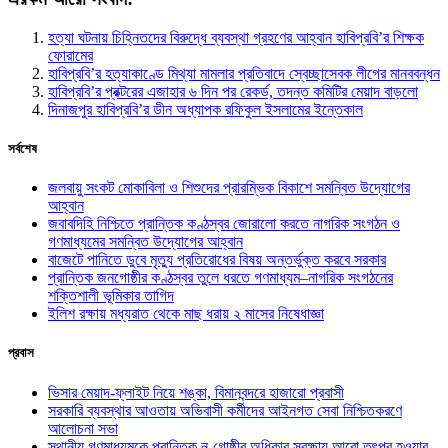
হত্যা ঘটনায় চিহ্নিতদের বিরুদ্ধে ব্যবস্থা গ্রহণের আহ্বান হাবিপ্রবি’র শিক্ষক
ফোরামের
হাবিপ্রবি’র হত্যাকাণ্ডে মিথ্যা মামলার প্রতিবাদে স্বেচ্ছাসেবক লীগের মানববন্ধন
হাবিপ্রবি’র প্রক্টরের এজাহার ৬ দিন পর রেকর্ড, তদন্ত কমিটির মেয়াদ বাড়লো
দিনাজপুর হাবিপ্রবি’র ডীন অধ্যাপক রফিকুল ইসলামের ইন্তেকাল
সর্বশেষ
জলবায়ু সংকট মোকাবিলা ও শিশুদের প্রারম্ভিক বিকাশে সমন্বিত উদ্যোগের
আহ্বান
জবাবদিহি নিশ্চিতে প্রান্তিক কণ্ঠস্বর জোরালো করতে নাগরিক সংগঠন ও
গণমাধ্যমের সমন্বিত উদ্যোগের আহ্বান
বাজেটে পানিতে ডুবে মৃত্যু প্রতিরোধের বিষয় অন্তর্ভুক্ত করবে সরকার
প্রান্তিক জনগোষ্ঠীর কণ্ঠস্বর তুলে ধরতে গণমাধ্যম–নাগরিক সংগঠনের
শক্তিশালী ভূমিকার তাগিদ
ইলিশ রক্ষায় মধ্যরাত থেকে মাছ ধরায় ২ মাসের নিষেধাজ্ঞা
প্রবাস
ভিসার মেয়াদ-ফ্লাইট নিয়ে শঙ্কা, বিমানবন্দরে হাজারো প্রবাসী
সরকারি ব্যবস্থার আওতায় অভিবাসী কর্মীদের আইনগত সেবা নিশ্চিতকরণে
আলোচনা সভা
স্থানীয় গণমাধ্যমকে প্রান্তিক নৃ-গোষ্ঠীর অধিকার সুরক্ষায় আরো তৎপর হওয়ার