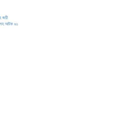
ংহ জয়ী
্মীসহ আটক ৬১