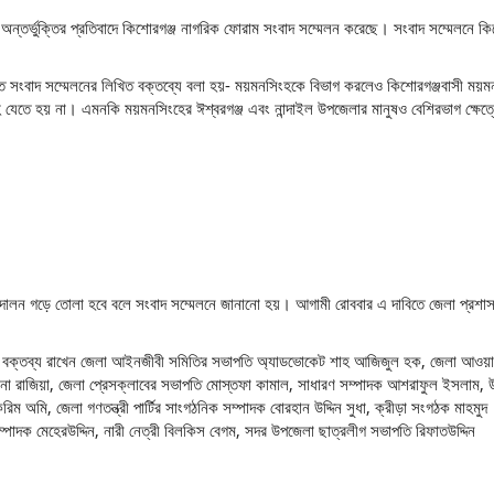
 অন্তর্ভুক্তির প্রতিবাদে কিশোরগঞ্জ নাগরিক ফোরাম সংবাদ সম্মেলন করেছে। সংবাদ সম্মেলনে কি
য়োজিত সংবাদ সম্মেলনের লিখিত বক্তব্যে বলা হয়- ময়মনসিংহকে বিভাগ করলেও কিশোরগঞ্জবাসী ময়
যেতে হয় না। এমনকি ময়মনসিংহের ঈশ্বরগঞ্জ এবং নান্দাইল উপজেলার মানুষও বেশিরভাগ ক্ষেত্
আন্দোলন গড়ে তোলা হবে বলে সংবাদ সম্মেলনে জানানো হয়। আগামী রোববার এ দাবিতে জেলা প্রশা
েলনে বক্তব্য রাখেন জেলা আইনজীবী সমিতির সভাপতি অ্যাডভোকেট শাহ আজিজুল হক, জেলা আওয়া
তানা রাজিয়া, জেলা প্রেসক্লাবের সভাপতি মোস্তফা কামাল, সাধারণ সম্পাদক আশরাফুল ইসলাম,
ম অমি, জেলা গণতন্ত্রী পার্টির সাংগঠনিক সম্পাদক বোরহান উদ্দিন সুধা, ক্রীড়া সংগঠক মাহমুদ
াদক মেহেরউদ্দিন, নারী নেত্রী বিলকিস বেগম, সদর উপজেলা ছাত্রলীগ সভাপতি রিফাতউদ্দিন