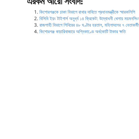
এরকম আরো সংবাদ:
কিশোরগঞ্জকে ঢাকা বিভাগে রাখার দাবিতে প্রধানমন্ত্রীকে স্মারকলিপি
বিসিবি ইয়ং টাইগার্স অনুর্ধ্ব ১৪ ক্রিকেট: উদ্বোধনী খেলায় ময়মনসি
রাজশাহী বিভাগে শিবিরের ৪৮ ঘণ্টার হরতাল, মহিলাদলের ৭ নেতাকর
কিশোরগঞ্জ কাচারিবাজারে অগ্নিকাণ্ডে অর্ধকোটি টাকার ক্ষতি