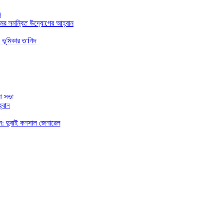
ন
মের সমন্বিত উদ্যোগের আহ্বান
 ভূমিকার তাগিদ
া সভা
্বান
রছেন: দুবাই কনসাল জেনারেল