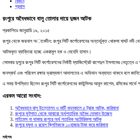
বিজ্ঞান
প্রবাস
রংপুরে অবৈধভাবে বালু তোলার দায়ে দুজন আটক
প্রকাশিতঃ
জানুয়ারি ১৯, ২০১৫
রংপুর থেকে জয়নাল অাবেদীন: রংপুর সিটি কর্পোরেশনের অন্তর্ভুক্ত খোকসা ঘাঘট নদী
আটককৃত ব্যাক্তিরা হচ্ছে একরামুল হক ও মেহেদি হাসান।
সোমবার দুপুরে রংপুর সিটি কর্পোরেশনের নির্বাহী ম্যাজিস্ট্রেট রাশেদুল ইসলামের নেতৃত্ব
জনস্বার্থ এবং পরিবেশ রক্ষায় ভ্রাম্যমাণ আদালতের এ অভিযান অব্যাহত থাকবে বলে জানিয়
এ সময় উপস্থিত ছিলেন রংপুর সিটি কর্পোরেশনের কাউন্সিলর আবুল কাশেম, রসিকের সার্ভে শাখা
এরকম আরো সংবাদ:
অবৈধভাবে বালু উত্তোলন ও মাটি খননকালে ৫ ট্রাক আটক, জরিমানা
রংপুরে ফুটপাত থেকে আবারো অর্ধশতাধিক অবৈধ দোকান উচ্ছেদ
লাইসেন্স না থাকায় রংপুরে অর্ধ শতাধিক অটোরিকসা আটক
রংপুরে যমুনা ও রয়েল ক্লিনিককে ১০হাজার টাকা করে জরিমানা
সর্বশেষ