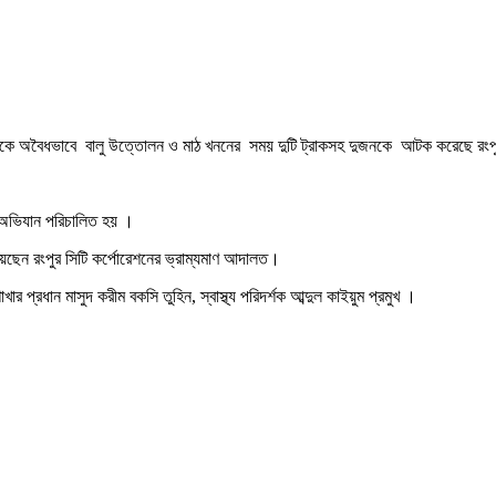
 থেকে অবৈধভাবে বালু উত্তোলন ও মাঠ খননের সময় দুটি ট্রাকসহ দুজনকে আটক করেছে রংপুর
ে এ অভিযান পরিচালিত হয় ।
েছেন রংপুর সিটি কর্পোরেশনের ভ্রাম্যমাণ আদালত।
র প্রধান মাসুদ করীম বকসি তুহিন, স্বাস্থ্য পরিদর্শক আব্দুল কাইয়ুম প্রমুখ ।