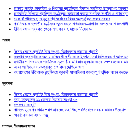
জলবায়ু সংকট মোকাবিলা ও শিশুদের প্রারম্ভিক বিকাশে সমন্বিত উদ্যোগের আহ্বা
জবাবদিহি নিশ্চিতে প্রান্তিক কণ্ঠস্বর জোরালো করতে নাগরিক সংগঠন ও গণমাধ্য
বাজেটে পানিতে ডুবে মৃত্যু প্রতিরোধের বিষয় অন্তর্ভুক্ত করবে সরকার
প্রান্তিক জনগোষ্ঠীর কণ্ঠস্বর তুলে ধরতে গণমাধ্যম–নাগরিক সংগঠনের শক্তিশালী
ইলিশ রক্ষায় মধ্যরাত থেকে মাছ ধরায় ২ মাসের নিষেধাজ্ঞা
প্রবাস
ভিসার মেয়াদ-ফ্লাইট নিয়ে শঙ্কা, বিমানবন্দরে হাজারো প্রবাসী
সরকারি ব্যবস্থার আওতায় অভিবাসী কর্মীদের আইনগত সেবা নিশ্চিতকরণে আলোচন
স্থানীয় গণমাধ্যমকে প্রান্তিক নৃ-গোষ্ঠীর অধিকার সুরক্ষায় আরো তৎপর হওয়ার আহ
আরব আমিরাতে দণ্ডপ্রাপ্ত ৫৭ বাংলাদেশিকে ক্ষমা
বাংলাদেশের ইতিবাচক ব্র্যান্ডিংয়ে প্রবাসী সাংবাদিকরা গুরুত্বপূর্ণ ভূমিকা পালন ক
মুক্তকথা
ভিসার মেয়াদ-ফ্লাইট নিয়ে শঙ্কা, বিমানবন্দরে হাজারো প্রবাসী
বন্যা আক্রান্ত ১১ জেলায় নিহতের সংখ্যা ৩১
রূপকথাদের ছুটি
পানিতে ডুবে প্রতিদিন প্রাণ হারাচ্ছে ৩২ শিশু, প্রতিরোধে দরকার কার্যকর উদ্যোগ
স্মরণ: কামরুল হাসান মঞ্জু
সম্পাদক: মীর মাসরুর জামান