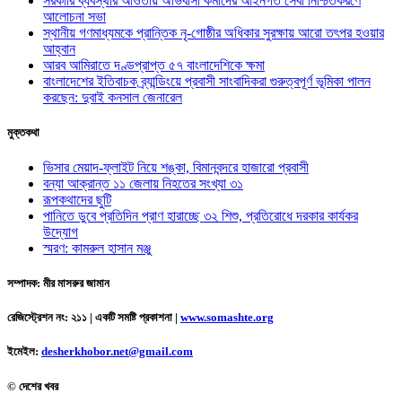
সরকারি ব্যবস্থার আওতায় অভিবাসী কর্মীদের আইনগত সেবা নিশ্চিতকরণে
আলোচনা সভা
স্থানীয় গণমাধ্যমকে প্রান্তিক নৃ-গোষ্ঠীর অধিকার সুরক্ষায় আরো তৎপর হওয়ার
আহ্বান
আরব আমিরাতে দণ্ডপ্রাপ্ত ৫৭ বাংলাদেশিকে ক্ষমা
বাংলাদেশের ইতিবাচক ব্র্যান্ডিংয়ে প্রবাসী সাংবাদিকরা গুরুত্বপূর্ণ ভূমিকা পালন
করছেন: দুবাই কনসাল জেনারেল
মুক্তকথা
ভিসার মেয়াদ-ফ্লাইট নিয়ে শঙ্কা, বিমানবন্দরে হাজারো প্রবাসী
বন্যা আক্রান্ত ১১ জেলায় নিহতের সংখ্যা ৩১
রূপকথাদের ছুটি
পানিতে ডুবে প্রতিদিন প্রাণ হারাচ্ছে ৩২ শিশু, প্রতিরোধে দরকার কার্যকর
উদ্যোগ
স্মরণ: কামরুল হাসান মঞ্জু
সম্পাদক: মীর মাসরুর জামান
রেজিস্ট্রেশন নং: ২১১ | একটি সমষ্টি প্রকাশনা
|
www.somashte.org
ইমেইল:
desherkhobor.net@gmail.com
© দেশের খবর