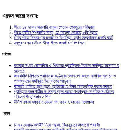
এরকম আরো সংবাদ:
শীতে ১৪ হাজার সরকারি কম্বল পেলেন শেরপুরের দরিদ্ররা
শীতে কাহিল ঈশ্বরদীর মানুষ, তাপমাত্রা নেমেছে ৮ডিগ্রিতে
তীব্র শীতে দিনাজপুরে জনজীবন বিপর্যস্ত: ত্রাণ মন্ত্রণালয়ে জরুরি বার্তা
মধুপুর ও ধনবাড়ীতে তীব্র শীতে জনজীবন বিপর্যস্ত
সর্বশেষ
জলবায়ু সংকট মোকাবিলা ও শিশুদের প্রারম্ভিক বিকাশে সমন্বিত উদ্যোগের
আহ্বান
জবাবদিহি নিশ্চিতে প্রান্তিক কণ্ঠস্বর জোরালো করতে নাগরিক সংগঠন ও
গণমাধ্যমের সমন্বিত উদ্যোগের আহ্বান
বাজেটে পানিতে ডুবে মৃত্যু প্রতিরোধের বিষয় অন্তর্ভুক্ত করবে সরকার
প্রান্তিক জনগোষ্ঠীর কণ্ঠস্বর তুলে ধরতে গণমাধ্যম–নাগরিক সংগঠনের
শক্তিশালী ভূমিকার তাগিদ
ইলিশ রক্ষায় মধ্যরাত থেকে মাছ ধরায় ২ মাসের নিষেধাজ্ঞা
প্রবাস
ভিসার মেয়াদ-ফ্লাইট নিয়ে শঙ্কা, বিমানবন্দরে হাজারো প্রবাসী