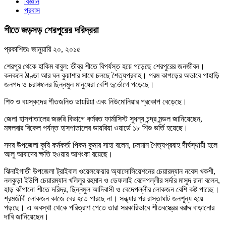
বিজ্ঞান
প্রবাস
শীতে জড়সড় শেরপুরের দরিদ্ররা
প্রকাশিতঃ
জানুয়ারি ২০, ২০১৫
শেরপুর থেকে হাকিম বাবুল: তীব্র শীতে বিপর্যস্ত হয়ে পড়েছে শেরপুরের জনজীবন।
কনকনে ঠাণ্ডা আর ঘন কুয়াশার সাথে চলছে শৈত্যপ্রবাহ। গরম কাপড়ের অভাবে পাহাড়ি
জনপদ ও চরাঞ্চলের ছিন্নমুল মানুষেরা বেশি দুর্ভোগে পড়েছে।
শিশু ও বয়স্কদের শীতজনিত ডায়রিয়া এবং নিউমোনিয়ার প্রকোপ বেড়েছে।
জেলা হাসপাতালের জরুরি বিভাগে কর্মরত ফার্মাসিস্ট সুধন্য চন্দ্র মন্ডল জানিয়েছেন,
মঙ্গলবার বিকেল পর্যন্ত হাসপাতালের ডায়রিয়া ওয়ার্ডে ১৮ শিশু ভর্তি হয়েছে।
সদর উপজেলা কৃষি কর্মকর্তা পিকন কুমার সাহা বলেন, চলমান শৈত্যপ্রবাহ দীর্ঘস্থায়ী হলে
আলু আবাদের ক্ষতি হওয়ার আশংকা রয়েছে।
ঝিনাইগাতী উপজেলা ট্রাইবাল ওয়েলফেয়ার অ্যাসোসিয়েশনের চেয়ারম্যান নবেস খকশী,
নলকুড়া ইউপি চেয়ারম্যান খলিলুর রহমান ও ডেফলাই বেদেপল্লীর সর্দার মাসুদ রানা বলেন,
হাড় কাঁপানো শীতে দরিদ্র, ছিন্নমুল আদিবাসী ও বেদেপল্লীর লোকজন বেশি কষ্ট পাচ্ছে।
শ্রমজীবী লোকজন কাজে বের হতে পারছে না। সন্ধ্যার পর রাস্তাঘাট জনশূন্য হয়ে
পড়ছে। এ অবস্থা থেকে পরিত্রাণ পেতে তারা সরকারিভাবে শীতবস্ত্রের বরাদ্দ বাড়ানোর
দাবি জানিয়েছেন।