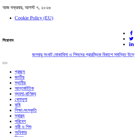
আজ শুক্রবার, আগস্ট ৭, ২০২৬
Cookie Policy (EU)
দেশের খবর
শিরোনাম
যুক্ত থাকুন দেশের সঙ্গে
জলবায়ু সংকট মোকাবিলা ও শিশুদের প্রারম্ভিক বিকাশে সমন্বিত উদ্যোগ
Toggle
navigation
প্রচ্ছদ
জাতীয়
স্থানীয়
আন্তর্জাতিক
ব্যবসা-বাণিজ্য
খেলাধুলা
কৃষি
শিক্ষা-সংস্কৃতি
স্বাস্থ্য
পরিবেশ
নারী ও শিশু
অধিকার