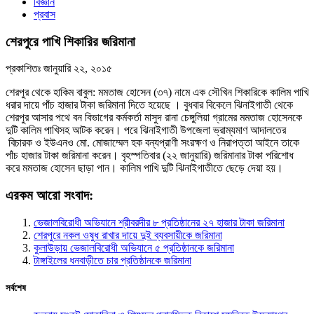
বিজ্ঞান
প্রবাস
শেরপুরে পাখি শিকারির জরিমানা
প্রকাশিতঃ
জানুয়ারি ২২, ২০১৫
শেরপুর থেকে হাকিম বাবুল: মমতাজ হোসেন (৩৭) নামে এক সৌখিন শিকারিকে কালিম পাখি
ধরার দায়ে পাঁচ হাজার টাকা জরিমানা দিতে হয়েছে । বুধবার বিকেলে ঝিনাইগাতী থেকে
শেরপুর আসার পথে বন বিভাগের কর্মকর্তা মাসুদ রানা চেঙ্গুলিয়া গ্রামের মমতাজ হোসেনকে
দুটি কালিম পাখিসহ আটক করেন। পরে ঝিনাইগাতী উপজেলা ভ্রাম্যমাণ আদালতের
বিচারক ও ইউএনও মো. মোজাম্মেল হক বন্যপ্রাণী সংরক্ষণ ও নিরাপত্তা আইনে তাকে
পাঁচ হাজার টাকা জরিমানা করেন। বৃহস্পতিবার (২২ জানুয়ারি) জরিমানার টাকা পরিশোধ
করে মমতাজ হোসেন ছাড়া পান। কালিম পাখি দুটি ঝিনাইগাতীতে ছেড়ে দেয়া হয়।
এরকম আরো সংবাদ:
ভেজালবিরোধী অভিযানে শ্রীবরদীর ৮ প্রতিষ্ঠানের ২৭ হাজার টাকা জরিমানা
শেরপুরে নকল ওষুধ রাখার দায়ে দুই ব্যবসায়ীকে জরিমানা
কুলাউড়ায় ভেজালবিরোধী অভিযানে ৫ প্রতিষ্ঠানকে জরিমানা
টাঙ্গাইলের ধনবাড়ীতে চার প্রতিষ্ঠানকে জরিমানা
সর্বশেষ