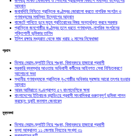
জলবায়ু সংকট মোকাবিলা ও শিশুদের প্রারম্ভিক বিকাশে সমন্বিত উদ্যোগের
আহ্বান
জবাবদিহি নিশ্চিতে প্রান্তিক কণ্ঠস্বর জোরালো করতে নাগরিক সংগঠন ও
গণমাধ্যমের সমন্বিত উদ্যোগের আহ্বান
বাজেটে পানিতে ডুবে মৃত্যু প্রতিরোধের বিষয় অন্তর্ভুক্ত করবে সরকার
প্রান্তিক জনগোষ্ঠীর কণ্ঠস্বর তুলে ধরতে গণমাধ্যম–নাগরিক সংগঠনের
শক্তিশালী ভূমিকার তাগিদ
ইলিশ রক্ষায় মধ্যরাত থেকে মাছ ধরায় ২ মাসের নিষেধাজ্ঞা
প্রবাস
ভিসার মেয়াদ-ফ্লাইট নিয়ে শঙ্কা, বিমানবন্দরে হাজারো প্রবাসী
সরকারি ব্যবস্থার আওতায় অভিবাসী কর্মীদের আইনগত সেবা নিশ্চিতকরণে
আলোচনা সভা
স্থানীয় গণমাধ্যমকে প্রান্তিক নৃ-গোষ্ঠীর অধিকার সুরক্ষায় আরো তৎপর হওয়ার
আহ্বান
আরব আমিরাতে দণ্ডপ্রাপ্ত ৫৭ বাংলাদেশিকে ক্ষমা
বাংলাদেশের ইতিবাচক ব্র্যান্ডিংয়ে প্রবাসী সাংবাদিকরা গুরুত্বপূর্ণ ভূমিকা পালন
করছেন: দুবাই কনসাল জেনারেল
মুক্তকথা
ভিসার মেয়াদ-ফ্লাইট নিয়ে শঙ্কা, বিমানবন্দরে হাজারো প্রবাসী
বন্যা আক্রান্ত ১১ জেলায় নিহতের সংখ্যা ৩১
রূপকথাদের ছুটি