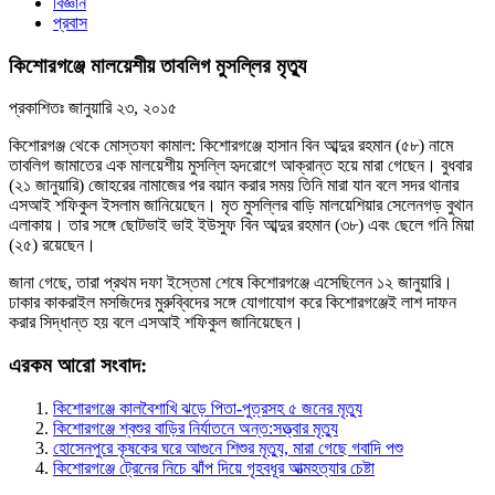
বিজ্ঞান
প্রবাস
কিশোরগঞ্জে মালয়েশীয় তাবলিগ মুসল্লির মৃত্যু
প্রকাশিতঃ
জানুয়ারি ২৩, ২০১৫
কিশোরগঞ্জ থেকে মোস্তফা কামাল: কিশোরগঞ্জে হাসান বিন আব্দুর রহমান (৫৮) নামে
তাবলিগ জামাতের এক মালয়েশীয় মুসল্লি হৃদরোগে আক্রান্ত হয়ে মারা গেছেন। বুধবার
(২১ জানুয়ারি) জোহরের নামাজের পর বয়ান করার সময় তিনি মারা যান বলে সদর থানার
এসআই শফিকুল ইসলাম জানিয়েছেন। মৃত মুসল্লির বাড়ি মালয়েশিয়ার সেলেনগড় বুথান
এলাকায়। তার সঙ্গে ছোটভাই ভাই ইউসুফ বিন আব্দুর রহমান (৩৮) এবং ছেলে গনি মিয়া
(২৫) রয়েছেন।
জানা গেছে, তারা প্রথম দফা ইস্তেমা শেষে কিশোরগঞ্জে এসেছিলেন ১২ জানুয়ারি।
ঢাকার কাকরাইল মসজিদের মুরুব্বিদের সঙ্গে যোগাযোগ করে কিশোরগঞ্জেই লাশ দাফন
করার সিদ্ধান্ত হয় বলে এসআই শফিকুল জানিয়েছেন।
এরকম আরো সংবাদ:
কিশোরগঞ্জে কালবৈশাখি ঝড়ে পিতা-পুত্রসহ ৫ জনের মৃত্যু
কিশোরগঞ্জে শ্বশুর বাড়ির নির্যাতনে অন্ত:সত্ত্বার মৃত্যু
হোসেনপুরে কৃষকের ঘরে আগুনে শিশুর মৃত্যু, মারা গেছে গবাদি পশু
কিশোরগঞ্জে ট্রেনের নিচে ঝাঁপ দিয়ে গৃহবধূর আত্মহত্যার চেষ্টা