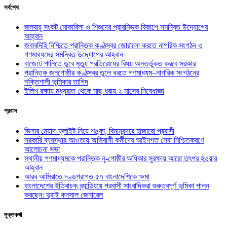
সর্বশেষ
জলবায়ু সংকট মোকাবিলা ও শিশুদের প্রারম্ভিক বিকাশে সমন্বিত উদ্যোগের
আহ্বান
জবাবদিহি নিশ্চিতে প্রান্তিক কণ্ঠস্বর জোরালো করতে নাগরিক সংগঠন ও
গণমাধ্যমের সমন্বিত উদ্যোগের আহ্বান
বাজেটে পানিতে ডুবে মৃত্যু প্রতিরোধের বিষয় অন্তর্ভুক্ত করবে সরকার
প্রান্তিক জনগোষ্ঠীর কণ্ঠস্বর তুলে ধরতে গণমাধ্যম–নাগরিক সংগঠনের
শক্তিশালী ভূমিকার তাগিদ
ইলিশ রক্ষায় মধ্যরাত থেকে মাছ ধরায় ২ মাসের নিষেধাজ্ঞা
প্রবাস
ভিসার মেয়াদ-ফ্লাইট নিয়ে শঙ্কা, বিমানবন্দরে হাজারো প্রবাসী
সরকারি ব্যবস্থার আওতায় অভিবাসী কর্মীদের আইনগত সেবা নিশ্চিতকরণে
আলোচনা সভা
স্থানীয় গণমাধ্যমকে প্রান্তিক নৃ-গোষ্ঠীর অধিকার সুরক্ষায় আরো তৎপর হওয়ার
আহ্বান
আরব আমিরাতে দণ্ডপ্রাপ্ত ৫৭ বাংলাদেশিকে ক্ষমা
বাংলাদেশের ইতিবাচক ব্র্যান্ডিংয়ে প্রবাসী সাংবাদিকরা গুরুত্বপূর্ণ ভূমিকা পালন
করছেন: দুবাই কনসাল জেনারেল
মুক্তকথা