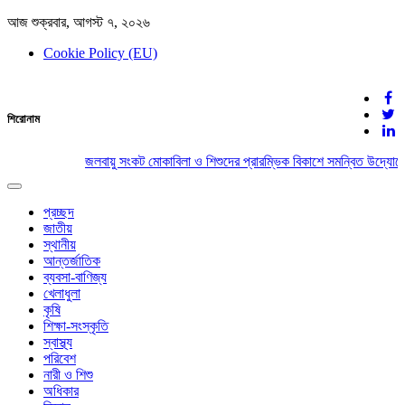
আজ শুক্রবার, আগস্ট ৭, ২০২৬
Cookie Policy (EU)
দেশের খবর
শিরোনাম
যুক্ত থাকুন দেশের সঙ্গে
জলবায়ু সংকট মোকাবিলা ও শিশুদের প্রারম্ভিক বিকাশে সমন্বিত উদ্যোগের
Toggle
navigation
প্রচ্ছদ
জাতীয়
স্থানীয়
আন্তর্জাতিক
ব্যবসা-বাণিজ্য
খেলাধুলা
কৃষি
শিক্ষা-সংস্কৃতি
স্বাস্থ্য
পরিবেশ
নারী ও শিশু
অধিকার