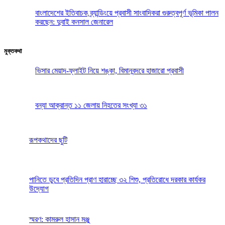
বাংলাদেশের ইতিবাচক ব্র্যান্ডিংয়ে প্রবাসী সাংবাদিকরা গুরুত্বপূর্ণ ভূমিকা পালন
করছেন: দুবাই কনসাল জেনারেল
মুক্তকথা
ভিসার মেয়াদ-ফ্লাইট নিয়ে শঙ্কা, বিমানবন্দরে হাজারো প্রবাসী
বন্যা আক্রান্ত ১১ জেলায় নিহতের সংখ্যা ৩১
রূপকথাদের ছুটি
পানিতে ডুবে প্রতিদিন প্রাণ হারাচ্ছে ৩২ শিশু, প্রতিরোধে দরকার কার্যকর
উদ্যোগ
স্মরণ: কামরুল হাসান মঞ্জু