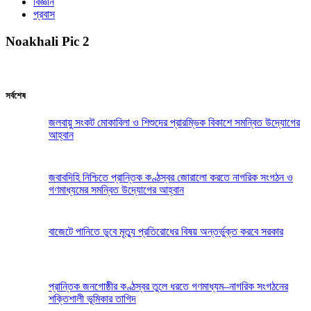
বিজ্ঞান
প্রবাস
Noakhali Pic 2
সর্বশেষ
জলবায়ু সংকট মোকাবিলা ও শিশুদের প্রারম্ভিক বিকাশে সমন্বিত উদ্যোগের
আহ্বান
জবাবদিহি নিশ্চিতে প্রান্তিক কণ্ঠস্বর জোরালো করতে নাগরিক সংগঠন ও
গণমাধ্যমের সমন্বিত উদ্যোগের আহ্বান
বাজেটে পানিতে ডুবে মৃত্যু প্রতিরোধের বিষয় অন্তর্ভুক্ত করবে সরকার
প্রান্তিক জনগোষ্ঠীর কণ্ঠস্বর তুলে ধরতে গণমাধ্যম–নাগরিক সংগঠনের
শক্তিশালী ভূমিকার তাগিদ