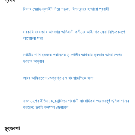
ভিসার মেয়াদ-ফ্লাইট নিয়ে শঙ্কা, বিমানবন্দরে হাজারো প্রবাসী
সরকারি ব্যবস্থার আওতায় অভিবাসী কর্মীদের আইনগত সেবা নিশ্চিতকরণে
আলোচনা সভা
স্থানীয় গণমাধ্যমকে প্রান্তিক নৃ-গোষ্ঠীর অধিকার সুরক্ষায় আরো তৎপর
হওয়ার আহ্বান
আরব আমিরাতে দণ্ডপ্রাপ্ত ৫৭ বাংলাদেশিকে ক্ষমা
বাংলাদেশের ইতিবাচক ব্র্যান্ডিংয়ে প্রবাসী সাংবাদিকরা গুরুত্বপূর্ণ ভূমিকা পালন
করছেন: দুবাই কনসাল জেনারেল
মুক্তকথা