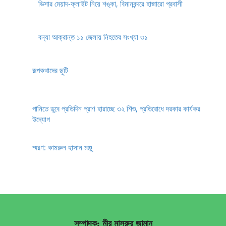
ভিসার মেয়াদ-ফ্লাইট নিয়ে শঙ্কা, বিমানবন্দরে হাজারো প্রবাসী
বন্যা আক্রান্ত ১১ জেলায় নিহতের সংখ্যা ৩১
রূপকথাদের ছুটি
পানিতে ডুবে প্রতিদিন প্রাণ হারাচ্ছে ৩২ শিশু, প্রতিরোধে দরকার কার্যকর
উদ্যোগ
স্মরণ: কামরুল হাসান মঞ্জু
সম্পাদক: মীর মাসরুর জামান