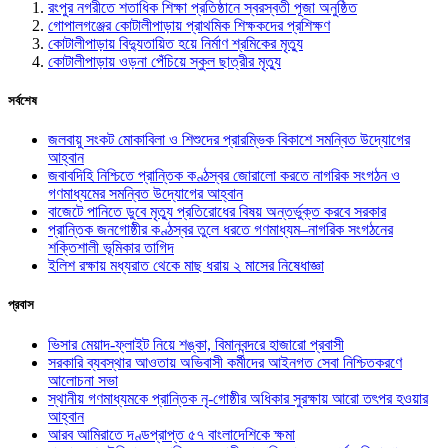
রংপুর নগরীতে শতাধিক শিক্ষা প্রতিষ্ঠানে স্বরস্বতী পূজা অনুষ্ঠিত
গোপালগঞ্জের কোটালীপাড়ায় প্রাথমিক শিক্ষকদের প্রশিক্ষণ
কোটালীপাড়ায় বিদ্যুতায়িত হয়ে নির্মাণ শ্রমিকের মৃত্যু
কোটালীপাড়ায় ওড়না পেঁচিয়ে স্কুল ছাত্রীর মৃত্যু
সর্বশেষ
জলবায়ু সংকট মোকাবিলা ও শিশুদের প্রারম্ভিক বিকাশে সমন্বিত উদ্যোগের
আহ্বান
জবাবদিহি নিশ্চিতে প্রান্তিক কণ্ঠস্বর জোরালো করতে নাগরিক সংগঠন ও
গণমাধ্যমের সমন্বিত উদ্যোগের আহ্বান
বাজেটে পানিতে ডুবে মৃত্যু প্রতিরোধের বিষয় অন্তর্ভুক্ত করবে সরকার
প্রান্তিক জনগোষ্ঠীর কণ্ঠস্বর তুলে ধরতে গণমাধ্যম–নাগরিক সংগঠনের
শক্তিশালী ভূমিকার তাগিদ
ইলিশ রক্ষায় মধ্যরাত থেকে মাছ ধরায় ২ মাসের নিষেধাজ্ঞা
প্রবাস
ভিসার মেয়াদ-ফ্লাইট নিয়ে শঙ্কা, বিমানবন্দরে হাজারো প্রবাসী
সরকারি ব্যবস্থার আওতায় অভিবাসী কর্মীদের আইনগত সেবা নিশ্চিতকরণে
আলোচনা সভা
স্থানীয় গণমাধ্যমকে প্রান্তিক নৃ-গোষ্ঠীর অধিকার সুরক্ষায় আরো তৎপর হওয়ার
আহ্বান
আরব আমিরাতে দণ্ডপ্রাপ্ত ৫৭ বাংলাদেশিকে ক্ষমা