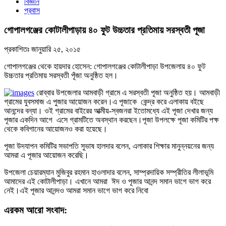
বিজ্ঞান
প্রবাস
গোপালগঞ্জের কোটালীপাড়ায় ৪০ ফুট উচ্চতার প্রতিমায় সরস্বতী পূজা
প্রকাশিতঃ
জানুয়ারি ২৫, ২০১৫
গোপালগঞ্জের থেকে হায়দার হোসেন: গোপালগঞ্জের কোটালীপাড়া উপজেলায় ৪০ ফুট
উচ্চতার প্রতিমায় সরস্বতী পূঁজা অনুষ্ঠিত হল।
রোব্বার উপজেলার আমবাড়ী গ্রামে এ সরস্বতী পূজা অনুষ্ঠিত হয়। আমবাড়ী
গ্রামের যুবসমাজ এ পুজার আয়োজন করেন।এ পূজাকে কেন্দ্র করে এলাকায় বইছে
আনন্দের বন্যা। ওই গ্রামের বাইরের আত্মীয়-স্বজনরা ইতোমধ্যে এই পূজা দেখার জন্য
পূজার একদিন আগে এসে গ্রামটিতে অবস্থান করছেন।পূজা উপলক্ষে পূজা কমিটির পক্ষ
থেকে কবিগানের আয়োজনও করা হয়েছে।
পূজা উদযাপন কমিটির সভাপতি সুভাষ হালদার বলেন, এলাকার শিক্ষার মানুন্নয়নের জন্য
আমরা এ পূজার আয়োজন করেছি।
উপজেলা চেয়ারম্যান মুজিবুর রহমান হাওলাদার বলেন, সাম্প্রদায়িক সম্প্রীতির লীলাভূমি
আমাদের এই কোটালীপাড়া। এখানে আমরা ঈদ ও পূজার আনন্দ সমান ভাগে ভাগ করে
নেই।এই পূজার আনন্দও আমরা সমান ভাগে ভাগ করে নিবো
এরকম আরো সংবাদ: