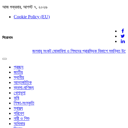
আজ শুক্রবার, আগস্ট ৭, ২০২৬
Cookie Policy (EU)
দেশের খবর
শিরোনাম
যুক্ত থাকুন দেশের সঙ্গে
জলবায়ু সংকট মোকাবিলা ও শিশুদের প্রারম্ভিক বিকাশে সমন্বিত উদ্য
Toggle
navigation
প্রচ্ছদ
জাতীয়
স্থানীয়
আন্তর্জাতিক
ব্যবসা-বাণিজ্য
খেলাধুলা
কৃষি
শিক্ষা-সংস্কৃতি
স্বাস্থ্য
পরিবেশ
নারী ও শিশু
অধিকার