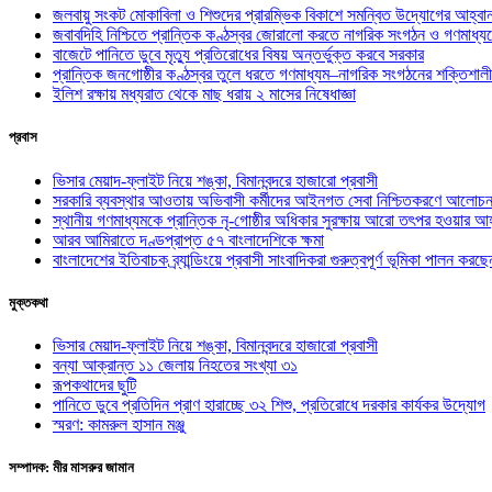
জলবায়ু সংকট মোকাবিলা ও শিশুদের প্রারম্ভিক বিকাশে সমন্বিত উদ্যোগের আহ্বা
জবাবদিহি নিশ্চিতে প্রান্তিক কণ্ঠস্বর জোরালো করতে নাগরিক সংগঠন ও গণমাধ্য
বাজেটে পানিতে ডুবে মৃত্যু প্রতিরোধের বিষয় অন্তর্ভুক্ত করবে সরকার
প্রান্তিক জনগোষ্ঠীর কণ্ঠস্বর তুলে ধরতে গণমাধ্যম–নাগরিক সংগঠনের শক্তিশালী
ইলিশ রক্ষায় মধ্যরাত থেকে মাছ ধরায় ২ মাসের নিষেধাজ্ঞা
প্রবাস
ভিসার মেয়াদ-ফ্লাইট নিয়ে শঙ্কা, বিমানবন্দরে হাজারো প্রবাসী
সরকারি ব্যবস্থার আওতায় অভিবাসী কর্মীদের আইনগত সেবা নিশ্চিতকরণে আলোচন
স্থানীয় গণমাধ্যমকে প্রান্তিক নৃ-গোষ্ঠীর অধিকার সুরক্ষায় আরো তৎপর হওয়ার আহ
আরব আমিরাতে দণ্ডপ্রাপ্ত ৫৭ বাংলাদেশিকে ক্ষমা
বাংলাদেশের ইতিবাচক ব্র্যান্ডিংয়ে প্রবাসী সাংবাদিকরা গুরুত্বপূর্ণ ভূমিকা পালন ক
মুক্তকথা
ভিসার মেয়াদ-ফ্লাইট নিয়ে শঙ্কা, বিমানবন্দরে হাজারো প্রবাসী
বন্যা আক্রান্ত ১১ জেলায় নিহতের সংখ্যা ৩১
রূপকথাদের ছুটি
পানিতে ডুবে প্রতিদিন প্রাণ হারাচ্ছে ৩২ শিশু, প্রতিরোধে দরকার কার্যকর উদ্যোগ
স্মরণ: কামরুল হাসান মঞ্জু
সম্পাদক: মীর মাসরুর জামান