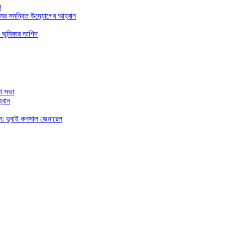
ন
মের সমন্বিত উদ্যোগের আহ্বান
 ভূমিকার তাগিদ
া সভা
্বান
রছেন: দুবাই কনসাল জেনারেল