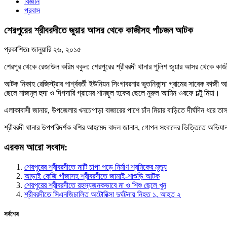
বিজ্ঞান
প্রবাস
শেরপুরের শ্রীবরদীতে জুয়ার আসর থেকে কাজীসহ পাঁচজন আটক
প্রকাশিতঃ
জানুয়ারি ২৬, ২০১৫
শেরপুর থেকে রেজাউল করিম বকুল: শেরপুরের শ্রীবরদী থানার পুলিশ জুয়ার আসর থেকে ক
আটক নিকাহ রেজিস্ট্রার পার্শ্ববর্তী ইউনিয়ন সিংগাবরনার ভুতনিকান্দা গ্রামের সাবেক 
ছেলে নাজমূল হুদা ও দিগদারি গ্রামের শামছুল হকের ছেলে নুরুল আমিন ওরফে চল্টু মিয়া।
এলাকাবাসী জানায়, উপজেলার খনচেপাড়া বাজারের পাশে চাঁন মিয়ার বাড়িতে দীর্ঘদিন ধরে ত
শ্রীবরদী থানার উপপরিদর্শক বশির আহমেদ বাদল জানান, গোপন সংবাদের ভিত্তিতে অভি
এরকম আরো সংবাদ:
শেরপুরের শ্রীবরদীতে মাটি চাপা পড়ে নির্মাণ শ্রমিকের মৃত্যু
আড়াই কেজি গাঁজাসহ শ্রীবরদীতে জামাই-শাশুড়ি আটক
শেরপুরের শ্রীবরদীতে রহস্যজনকভাবে মা ও শিশু ছেলে খুন
শ্রীবরদীতে সিএনজিচালিত অটোরিক্সা দুর্ঘটনায় নিহত ১, আহত ২
সর্বশেষ