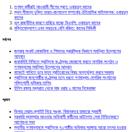
তৃণমূল কর্মীরাই আওয়ামী লীগের প্রাণ: ওবায়দুল কাদের
স্থল সীমান্ত চুক্তি ভারত-বাংলাদেশ সম্পর্কের ঐতিহাসিক মাইলফলক: ওবায়দুল
কাদের
ভুল রাজনীতির কারণে হারিয়ে যাচ্ছে বিএনপি: ওবায়দুল কাদের
মুক্তিযোদ্ধাগণ এখন সবচেয়ে বেশি বঞ্চিত: কাদের সিদ্দিকী
সর্বশেষ
জলবায়ু সংকট মোকাবিলা ও শিশুদের প্রারম্ভিক বিকাশে সমন্বিত উদ্যোগের
আহ্বান
জবাবদিহি নিশ্চিতে প্রান্তিক কণ্ঠস্বর জোরালো করতে নাগরিক সংগঠন ও
গণমাধ্যমের সমন্বিত উদ্যোগের আহ্বান
বাজেটে পানিতে ডুবে মৃত্যু প্রতিরোধের বিষয় অন্তর্ভুক্ত করবে সরকার
প্রান্তিক জনগোষ্ঠীর কণ্ঠস্বর তুলে ধরতে গণমাধ্যম–নাগরিক সংগঠনের
শক্তিশালী ভূমিকার তাগিদ
ইলিশ রক্ষায় মধ্যরাত থেকে মাছ ধরায় ২ মাসের নিষেধাজ্ঞা
প্রবাস
ভিসার মেয়াদ-ফ্লাইট নিয়ে শঙ্কা, বিমানবন্দরে হাজারো প্রবাসী
সরকারি ব্যবস্থার আওতায় অভিবাসী কর্মীদের আইনগত সেবা নিশ্চিতকরণে
আলোচনা সভা
স্থানীয় গণমাধ্যমকে প্রান্তিক নৃ-গোষ্ঠীর অধিকার সুরক্ষায় আরো তৎপর হওয়ার