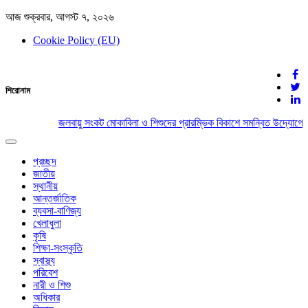
আজ শুক্রবার, আগস্ট ৭, ২০২৬
Cookie Policy (EU)
দেশের খবর
শিরোনাম
যুক্ত থাকুন দেশের সঙ্গে
জলবায়ু সংকট মোকাবিলা ও শিশুদের প্রারম্ভিক বিকাশে সমন্বিত উদ্যোগের 
Toggle
navigation
প্রচ্ছদ
জাতীয়
স্থানীয়
আন্তর্জাতিক
ব্যবসা-বাণিজ্য
খেলাধুলা
কৃষি
শিক্ষা-সংস্কৃতি
স্বাস্থ্য
পরিবেশ
নারী ও শিশু
অধিকার