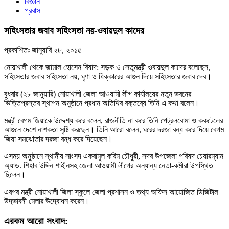
বিজ্ঞান
প্রবাস
সহিংসতার জবাব সহিংসতা নয়-ওবায়দুল কাদের
প্রকাশিতঃ
জানুয়ারি ২৮, ২০১৫
নোয়াখালী থেকে জামাল হোসেন বিষাদ: সড়ক ও সেতুমন্ত্রী ওবায়দুল কাদের বলেছেন,
সহিংসতার জবাব সহিংসতা নয়, ঘৃণা ও ধিক্কারের আগুন দিয়ে সহিংসতার জবাব দেব।
বুধবার (২৮ জানুয়ারি) নোয়াখালী জেলা আওয়ামী লীগ কার্যালয়ের নতুন ভবনের
ভিত্তিপ্রস্তর স্থাপন অনুষ্ঠানে প্রধান অতিথির বক্তব্যে তিনি এ কথা বলেন।
মন্ত্রী বেগম জিয়াকে উদ্দেশ্য করে বলেন, রাজনীতি না করে তিনি পেট্রলবোমা ও ককটেলের
আগুনে দেশে নাশকতা সৃষ্টি করছেন। তিনি আরো বলেন, ঘরের দরজা বন্ধ করে দিয়ে বেগম
জিয়া সমঝোতার দরজা বন্ধ করে দিয়েছেন।
এসময় অনুষ্ঠানে স্থানীয় সাংসদ একরামুল করিম চৌধুরী, সদর উপজেলা পরিষদ চেয়ারম্যান
অ্যাড. শিহাব উদ্দিন শাহীনসহ জেলা আওয়ামী লীগের অন্যান্য নেতা-কর্মীরা উপস্থিত
ছিলেন।
এরপর মন্ত্রী নোয়াখালী জিলা স্কুলে জেলা প্রশাসন ও তথ্য অফিস আয়োজিত ডিজিটাল
উদ্ভাবনী মেলার উদ্বোধন করেন।
এরকম আরো সংবাদ: