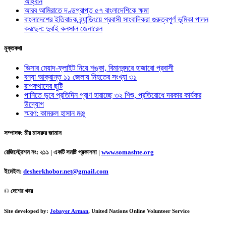
আহ্বান
আরব আমিরাতে দণ্ডপ্রাপ্ত ৫৭ বাংলাদেশিকে ক্ষমা
বাংলাদেশের ইতিবাচক ব্র্যান্ডিংয়ে প্রবাসী সাংবাদিকরা গুরুত্বপূর্ণ ভূমিকা পালন
করছেন: দুবাই কনসাল জেনারেল
মুক্তকথা
ভিসার মেয়াদ-ফ্লাইট নিয়ে শঙ্কা, বিমানবন্দরে হাজারো প্রবাসী
বন্যা আক্রান্ত ১১ জেলায় নিহতের সংখ্যা ৩১
রূপকথাদের ছুটি
পানিতে ডুবে প্রতিদিন প্রাণ হারাচ্ছে ৩২ শিশু, প্রতিরোধে দরকার কার্যকর
উদ্যোগ
স্মরণ: কামরুল হাসান মঞ্জু
সম্পাদক: মীর মাসরুর জামান
রেজিস্ট্রেশন নং: ২১১ | একটি সমষ্টি প্রকাশনা
|
www.somashte.org
ইমেইল:
desherkhobor.net@gmail.com
© দেশের খবর
Site developed by:
Jobayer Arman
, United Nations Online Volunteer Service