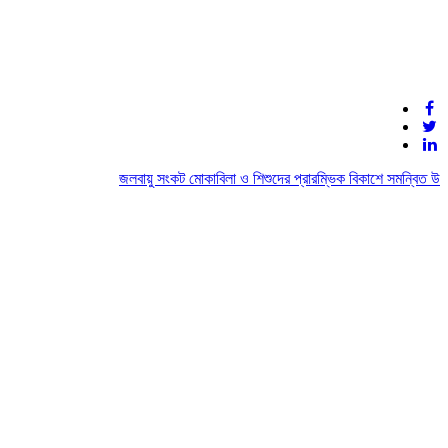
জলবায়ু সংকট মোকাবিলা ও শিশুদের প্রারম্ভিক বিকাশে সমন্বিত উদ্যো