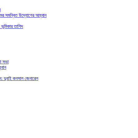
ন
মের সমন্বিত উদ্যোগের আহ্বান
 ভূমিকার তাগিদ
া সভা
্বান
রছেন: দুবাই কনসাল জেনারেল