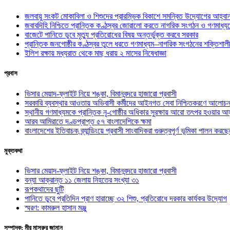
জলবায়ু সংকট মোকাবিলা ও শিশুদের প্রারম্ভিক বিকাশে সমন্বিত উদ্যোগের আহ্বা
জবাবদিহি নিশ্চিতে প্রান্তিক কণ্ঠস্বর জোরালো করতে নাগরিক সংগঠন ও গণমাধ্য
বাজেটে পানিতে ডুবে মৃত্যু প্রতিরোধের বিষয় অন্তর্ভুক্ত করবে সরকার
প্রান্তিক জনগোষ্ঠীর কণ্ঠস্বর তুলে ধরতে গণমাধ্যম–নাগরিক সংগঠনের শক্তিশালী
ইলিশ রক্ষায় মধ্যরাত থেকে মাছ ধরায় ২ মাসের নিষেধাজ্ঞা
প্রবাস
ভিসার মেয়াদ-ফ্লাইট নিয়ে শঙ্কা, বিমানবন্দরে হাজারো প্রবাসী
সরকারি ব্যবস্থার আওতায় অভিবাসী কর্মীদের আইনগত সেবা নিশ্চিতকরণে আলোচন
স্থানীয় গণমাধ্যমকে প্রান্তিক নৃ-গোষ্ঠীর অধিকার সুরক্ষায় আরো তৎপর হওয়ার আহ
আরব আমিরাতে দণ্ডপ্রাপ্ত ৫৭ বাংলাদেশিকে ক্ষমা
বাংলাদেশের ইতিবাচক ব্র্যান্ডিংয়ে প্রবাসী সাংবাদিকরা গুরুত্বপূর্ণ ভূমিকা পালন ক
মুক্তকথা
ভিসার মেয়াদ-ফ্লাইট নিয়ে শঙ্কা, বিমানবন্দরে হাজারো প্রবাসী
বন্যা আক্রান্ত ১১ জেলায় নিহতের সংখ্যা ৩১
রূপকথাদের ছুটি
পানিতে ডুবে প্রতিদিন প্রাণ হারাচ্ছে ৩২ শিশু, প্রতিরোধে দরকার কার্যকর উদ্যোগ
স্মরণ: কামরুল হাসান মঞ্জু
সম্পাদক: মীর মাসরুর জামান