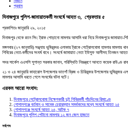
বিজ্ঞান
প্রবাস
দিনাজপুরে পুলিশ-জামায়াতকর্মী সংঘর্ষে আহত ৩, গ্রেফতার ৫
প্রকাশিতঃ
জানুয়ারি ২৯, ২০১৫
দিনাজপুর থেকে রতন সিং: ট্রাক পোড়ানো মামলার আসামি ধরা নিয়ে দিনাজপুরে জামায়াত-শ
মঙ্গলবার (২৭ জানুযারি) সন্ধ্যায় ভুষিরবন্দর এলাকায় ট্রাকে পেট্রোলবোমা হামলার মা
শিবিরের নেতা-কর্মীদের সংঘর্ষ বাধে। সংঘর্ষে জামায়াত নেতা ইউসুফ আলীসহ তিনজন 
সদর সার্কেল এএসপি সুশান্ত সরকার জানান, পরিস্থিতি নিয়ন্ত্রণে আনতে কয়েক রাউণ্ড রা
২১ ও ২৪ জানুয়ারি কাহারোল উপজেলার ভাতগাঁ ব্রিজ ও চিরিরবন্দর উপজেলার ভুষিরবন্দর এ
মামলার আসামি ধরতে গেলে সংঘর্ষের ঘটনা ঘটে।
এরকম আরো সংবাদ:
দিনাজপুরে পেট্রোলবোমা নিক্ষেপকারী দুই শিবিরকর্মী পাঁচদিনের রিমাণ্ডে
গোপালগঞ্জে বর্তমান ও সাবেক চেয়ারম্যান সমর্থকদের মধ্যে সংঘর্ষে আহত ২৫
গোপালগঞ্জে সংঘর্ষে আহত ২৫, আটক ৭
দিনাজপুরে পুলিশ পেটানো মামলায় ১২ জন জেল হাজতে
সর্বশেষ