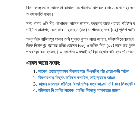
কিশোরগঞ্জ থেকে মোস্তফা কামাল: কিশোরগঞ্জে নাশকতার দায়ে জেলা শহর ও ব
ও ব্যাগভর্তি পাথর।
সদর থানার ওসি মীর মোশারফ হোসেন জানান, শুক্রবার রাতে শহরের গাইটাল 
গাইটাল নামাপাড়া এলাকার শাহজাহান (৩৫) ও শাহজাহানকে (৩২) পুলিশ আটক 
অন্যদিকে বাজিতপুর থানার ওসি সুব্রত কুমার সাহা জানান, মটরসাইকেলযোগে পে
দিকে দিলালপুর গ্রামের মনির হোসেন (৩০) ও জসিম মিয়া (৩০) নামে দুই য
পাথর জব্দ করা হয়েছে। এ ব্যাপারে এসআই হাবিবুর রহমান বাদী হয়ে পাঁচ জন
এরকম আরো সংবাদ:
সাবেক চেয়ারম্যানসহ কিশোরগঞ্জে বিএনপির পাঁচ নেতা-কর্মী আটক
কিশোরগঞ্জে বিদ্যুৎ অফিসে ককটেল, মাইক্রোতে আগুন
কাদের মোল্লার ফাঁসিকে ‘রাজনৈতিক হত্যাকাণ্ড’ দাবি করে লিফলেট 
বরিশালে বিএনপির সাবেক এমপির বিরুদ্ধে নাশকতার মামলা