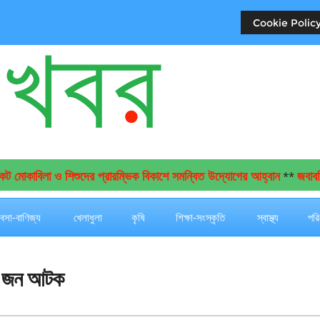
Cookie Policy
োকাবিলা ও শিশুদের প্রারম্ভিক বিকাশে সমন্বিত উদ্যোগের আহ্বান
জবাবদিহি 
**
যবসা-বাণিজ্য
খেলাধুলা
কৃষি
শিক্ষা-সংস্কৃতি
স্বাস্থ্য
পরি
ঁচ জন আটক