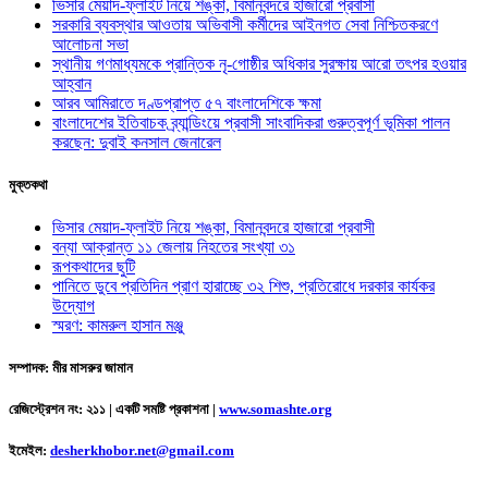
ভিসার মেয়াদ-ফ্লাইট নিয়ে শঙ্কা, বিমানবন্দরে হাজারো প্রবাসী
সরকারি ব্যবস্থার আওতায় অভিবাসী কর্মীদের আইনগত সেবা নিশ্চিতকরণে
আলোচনা সভা
স্থানীয় গণমাধ্যমকে প্রান্তিক নৃ-গোষ্ঠীর অধিকার সুরক্ষায় আরো তৎপর হওয়ার
আহ্বান
আরব আমিরাতে দণ্ডপ্রাপ্ত ৫৭ বাংলাদেশিকে ক্ষমা
বাংলাদেশের ইতিবাচক ব্র্যান্ডিংয়ে প্রবাসী সাংবাদিকরা গুরুত্বপূর্ণ ভূমিকা পালন
করছেন: দুবাই কনসাল জেনারেল
মুক্তকথা
ভিসার মেয়াদ-ফ্লাইট নিয়ে শঙ্কা, বিমানবন্দরে হাজারো প্রবাসী
বন্যা আক্রান্ত ১১ জেলায় নিহতের সংখ্যা ৩১
রূপকথাদের ছুটি
পানিতে ডুবে প্রতিদিন প্রাণ হারাচ্ছে ৩২ শিশু, প্রতিরোধে দরকার কার্যকর
উদ্যোগ
স্মরণ: কামরুল হাসান মঞ্জু
সম্পাদক: মীর মাসরুর জামান
রেজিস্ট্রেশন নং: ২১১ | একটি সমষ্টি প্রকাশনা
|
www.somashte.org
ইমেইল:
desherkhobor.net@gmail.com