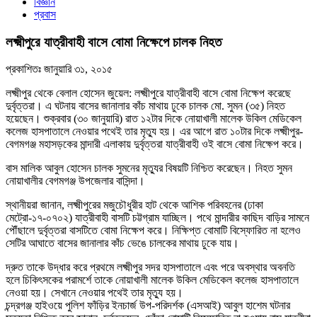
বিজ্ঞান
প্রবাস
লক্ষ্মীপুরে যাত্রীবাহী বাসে বোমা নিক্ষেপে চালক নিহত
প্রকাশিতঃ
জানুয়ারি ৩১, ২০১৫
লক্ষ্মীপুর থেকে বেলাল হোসেন জুয়েল: লক্ষ্মীপুরে যাত্রীবাহী বাসে বোমা নিক্ষেপ করেছে
দুর্বৃত্তরা। এ ঘটনায় বাসের জানালার কাঁচ মাথায় ঢুকে চালক মো. সুমন (৩৫) নিহত
হয়েছেন। শুক্রবার (৩০ জানুয়ারি) রাত ১২টার দিকে নোয়াখালী মালেক উকিল মেডিকেল
কলেজ হাসপাতালে নেওয়ার পথেই তার মৃত্যু হয়। এর আগে রাত ১০টার দিকে লক্ষ্মীপুর-
বেগমগঞ্জ মহাসড়কের মান্দারী এলাকায় দুর্বৃত্তরা যাত্রীবাহী ওই বাসে বোমা নিক্ষেপ করে।
বাস মালিক আবুল হোসেন চালক সুমনের মৃত্যুর বিষয়টি নিশ্চিত করেছেন। নিহত সুমন
নোয়াখালীর বেগমগঞ্জ উপজেলার বাসিন্দা।
স্থানীয়রা জানান, লক্ষ্মীপুরের মজুচৌধুরীর হাট থেকে আশিক পরিবহনের (ঢাকা
মেট্রো-১৭-০৭০২) যাত্রীবাহী বাসটি চট্টগ্রাম যাচ্ছিল। পথে মান্দারীর কাছিদ বাড়ির সামনে
পৌঁছালে দুর্বৃত্তরা বাসটিতে বোমা নিক্ষেপ করে। নিক্ষিপ্ত বোমাটি বিস্ফোরিত না হলেও
সেটির আঘাতে বাসের জানালার কাঁচ ভেঙে চালকের মাথায় ঢুকে যায়।
দ্রুত তাকে উদ্ধার করে প্রথমে লক্ষ্মীপুর সদর হাসপাতালে এবং পরে অবস্থার অবনতি
হলে চিকিৎসকের পরামর্শে তাকে নোয়াখালী মালেক উকিল মেডিকেল কলেজ হাসপাতালে
নেওয়া হয়। সেখানে নেওয়ার পথেই তার মৃত্যু হয়।
চন্দ্রগঞ্জ হাইওয়ে পুলিশ ফাঁড়ির ইনচার্জ উপ-পরিদর্শক (এসআই) আবুল হাশেম ঘটনার