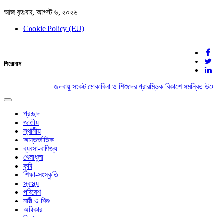
আজ বৃহঃবার, আগস্ট ৬, ২০২৬
Cookie Policy (EU)
দেশের খবর
শিরোনাম
যুক্ত থাকুন দেশের সঙ্গে
জলবায়ু সংকট মোকাবিলা ও শিশুদের প্রারম্ভিক বিকাশে সমন্বিত উদ্যো
Toggle
navigation
প্রচ্ছদ
জাতীয়
স্থানীয়
আন্তর্জাতিক
ব্যবসা-বাণিজ্য
খেলাধুলা
কৃষি
শিক্ষা-সংস্কৃতি
স্বাস্থ্য
পরিবেশ
নারী ও শিশু
অধিকার