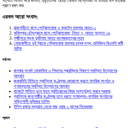
সত্যতা নিশ্চিত করে জানান, দুর্বৃত্তদের ছোঁড়া বোমাটি বিস্ফোরিত না হওয়ায় বাস যাত্রীরা
প্রাণে রক্ষা পায়
এরকম আরো সংবাদ:
রাজশাহীতে বাসে পেট্রোলবোমা ও ককটেল হামলায় আহত-২
কুমিল্লার চৌদ্দগ্রামে বাসে পেট্রোলবোমা, নিহত ৭, আহত অন্তত ১৬
লক্ষ্মীপুরে সড়ক দুর্ঘটনায় আহত কলেজছাত্রের মৃত্যু
নোয়াখালীতে দুই ট্রাকে পেট্রলবোমা হামলায় চালক দগ্ধ, গুলিবিদ্ধ বিএনপি কর্মী
আটক
সর্বশেষ
জলবায়ু সংকট মোকাবিলা ও শিশুদের প্রারম্ভিক বিকাশে সমন্বিত উদ্যোগের
আহ্বান
জবাবদিহি নিশ্চিতে প্রান্তিক কণ্ঠস্বর জোরালো করতে নাগরিক সংগঠন ও
গণমাধ্যমের সমন্বিত উদ্যোগের আহ্বান
বাজেটে পানিতে ডুবে মৃত্যু প্রতিরোধের বিষয় অন্তর্ভুক্ত করবে সরকার
প্রান্তিক জনগোষ্ঠীর কণ্ঠস্বর তুলে ধরতে গণমাধ্যম–নাগরিক সংগঠনের
শক্তিশালী ভূমিকার তাগিদ
ইলিশ রক্ষায় মধ্যরাত থেকে মাছ ধরায় ২ মাসের নিষেধাজ্ঞা
প্রবাস