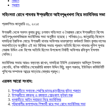
বিজ্ঞান
প্রবাস
সহিংসতা রোধে পাবনার ঈশ্বরদীতে আইনশৃঙ্খখলা নিয়ে মতবিনিময় সভা
প্রকাশিতঃ
জানুয়ারি ৩১, ২০১৫
ঈশ্বরদী থেকে স্বপন কুমার কুন্ডু: চলমান সহিংসতা ও নৈরাজ্য রোধে ঈশ্বরদীতে বিশেষ
আইনশৃঙ্খখলাবিষয়ক মতবিনিময় সভা অনুষ্ঠিত হয়েছে। শনিবার (৩১ জানুয়ারি) বিকেলে
দাশুড়িয়া ট্রাফিক মোড়ে ঈশ্বরদী থানার অফিসার ভারপ্রাপ্ত কর্মকর্তা বিমান কুমার দাসের
সভাপতিত্বে অনুষ্ঠিত এই মত বিনিময় সভায় প্রধান অতিথি ছিলেন পাবনার পুলিশ সুপার
মেরাজ উদ্দিন এবং বিশেষ অতিথি ছিলেন উপজেলা নির্বাহী অফিসার রফিকুল ইসলাম
সেলিম।
মতবিনিময় সভায় আরও বক্তব্য রাখেন, দাশুড়িয়া ইউপি চেয়ারম্যান আমিনুল ইসলাম
কেনেডি, বণিক সমিতির সেক্রেটারি কামাল উদ্দিন মিঠু, বকুল সরদার, ইউনিয়ন কমিউনিটি
পুলিশের সম্পাদক আব্দুর সাত্তার মেম্বার প্রমূখ।
এরকম আরো সংবাদ:
ঈশ্বরদীতে স্নাতক শ্রেণির ছাত্র-ছাত্রীদের বৃত্তি প্রদান
ঈশ্বরদীতে বঙ্গবন্ধু ও বঙ্গমাতা গোল্ডকাপ ফুটবল শুরু
ধনবাড়ীতে আইন সহায়তা নিয়ে মতবিনিময়
পটুয়াখালীর কলাপাড়ায় শিক্ষার্থী ঝরে পড়া রোধে মতবিনিময় সভা