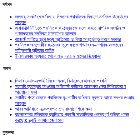
সর্বশেষ
জলবায়ু সংকট মোকাবিলা ও শিশুদের প্রারম্ভিক বিকাশে সমন্বিত উদ্যোগের
আহ্বান
জবাবদিহি নিশ্চিতে প্রান্তিক কণ্ঠস্বর জোরালো করতে নাগরিক সংগঠন ও
গণমাধ্যমের সমন্বিত উদ্যোগের আহ্বান
বাজেটে পানিতে ডুবে মৃত্যু প্রতিরোধের বিষয় অন্তর্ভুক্ত করবে সরকার
প্রান্তিক জনগোষ্ঠীর কণ্ঠস্বর তুলে ধরতে গণমাধ্যম–নাগরিক সংগঠনের
শক্তিশালী ভূমিকার তাগিদ
ইলিশ রক্ষায় মধ্যরাত থেকে মাছ ধরায় ২ মাসের নিষেধাজ্ঞা
প্রবাস
ভিসার মেয়াদ-ফ্লাইট নিয়ে শঙ্কা, বিমানবন্দরে হাজারো প্রবাসী
সরকারি ব্যবস্থার আওতায় অভিবাসী কর্মীদের আইনগত সেবা নিশ্চিতকরণে
আলোচনা সভা
স্থানীয় গণমাধ্যমকে প্রান্তিক নৃ-গোষ্ঠীর অধিকার সুরক্ষায় আরো তৎপর হওয়ার
আহ্বান
আরব আমিরাতে দণ্ডপ্রাপ্ত ৫৭ বাংলাদেশিকে ক্ষমা
বাংলাদেশের ইতিবাচক ব্র্যান্ডিংয়ে প্রবাসী সাংবাদিকরা গুরুত্বপূর্ণ ভূমিকা পালন
করছেন: দুবাই কনসাল জেনারেল
মুক্তকথা