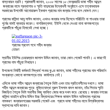
বাস্তবায়ন হয়নি। গ্রামবাসী জানান, ২০০৮ সালের ১৮ ফেব্রুয়ারি ভাষা শহীদ আব্দুল
জব্বারের নামে গ্রন্থাগার ও স্মৃতি যাদুঘরের উদ্বোধনী অনুষ্ঠানে এসে তত্বাবধায়ক
সরকারের উপদেষ্টা আনোয়ারুল ইকবাল গ্রামের নাম জব্বার নগর বলে ঘোষণা দেন।
গ্রামের বাসিন্দা আবু সাঈদ জানান, এখনও জব্বার নগর হিসেবে পরিচিতি না পাওয়ায় তারা
পূর্বের নামই ব্যবহার করেন। নাগরিকত্বসহ ইউপি থেকে দেওয়া নানা কাগজপত্রে
গ্রামটিকে পাঁচুয়া হিসাবেই লেখা হচ্ছে।
গ্রামের প্রবেশ পথে শহীদ জব্বার
তোরণ
স্থানীয় ইউপির চেয়ারম্যান জালাল উদ্দিন জানান, তারা কোন গেজেট পাননি। এ কারণেই
গ্রামের নাম পাঁচুয়া লিখছেন।
উপজেলা নির্বাহী কর্মকর্তা সিদ্ধার্থ শংকর কুণ্ড জানান, ভাষা শহীদের গ্রামের নাম পরিবর্তন
সংক্রান্ত কোনো কাগজপত্র তার কার্যালয়ে নেই।
এদিকে ভাষা শহীদ আব্দুল জব্বারের পৈতৃক ভিটা এখন তার প্রতিবেশীদের দখলে। ভাষা
শহীদ আব্দুল জব্বারের পুত্র মুক্তিযোদ্ধা নূরুল ইসলাম বাদল জানান, তাঁর পিতার স্মৃতি
বিজড়িত পৈতৃক ভিটা স্থানীয় কিছু ব্যক্তি জোর করে দখল করে রেখেছে। জব্বার নগরের
বাসিন্দা ভারইল ছফির উদ্দিন উচ্চ বিদ্যালয়ের শিক্ষক কামাল উদ্দিন অবিলম্বে গ্রামের
নামকরণ জব্বারনগরেরর সরকারি গেজেট এবং গ্রামে ভাষা শহীদের নামে বিশ্ববিদ্যালয়
স্থাপনের দাবি জানান।