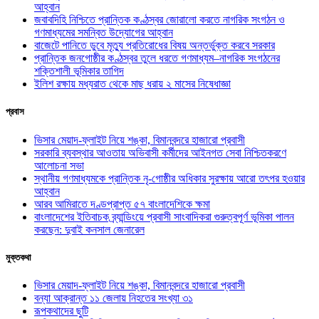
আহ্বান
জবাবদিহি নিশ্চিতে প্রান্তিক কণ্ঠস্বর জোরালো করতে নাগরিক সংগঠন ও
গণমাধ্যমের সমন্বিত উদ্যোগের আহ্বান
বাজেটে পানিতে ডুবে মৃত্যু প্রতিরোধের বিষয় অন্তর্ভুক্ত করবে সরকার
প্রান্তিক জনগোষ্ঠীর কণ্ঠস্বর তুলে ধরতে গণমাধ্যম–নাগরিক সংগঠনের
শক্তিশালী ভূমিকার তাগিদ
ইলিশ রক্ষায় মধ্যরাত থেকে মাছ ধরায় ২ মাসের নিষেধাজ্ঞা
প্রবাস
ভিসার মেয়াদ-ফ্লাইট নিয়ে শঙ্কা, বিমানবন্দরে হাজারো প্রবাসী
সরকারি ব্যবস্থার আওতায় অভিবাসী কর্মীদের আইনগত সেবা নিশ্চিতকরণে
আলোচনা সভা
স্থানীয় গণমাধ্যমকে প্রান্তিক নৃ-গোষ্ঠীর অধিকার সুরক্ষায় আরো তৎপর হওয়ার
আহ্বান
আরব আমিরাতে দণ্ডপ্রাপ্ত ৫৭ বাংলাদেশিকে ক্ষমা
বাংলাদেশের ইতিবাচক ব্র্যান্ডিংয়ে প্রবাসী সাংবাদিকরা গুরুত্বপূর্ণ ভূমিকা পালন
করছেন: দুবাই কনসাল জেনারেল
মুক্তকথা
ভিসার মেয়াদ-ফ্লাইট নিয়ে শঙ্কা, বিমানবন্দরে হাজারো প্রবাসী
বন্যা আক্রান্ত ১১ জেলায় নিহতের সংখ্যা ৩১
রূপকথাদের ছুটি