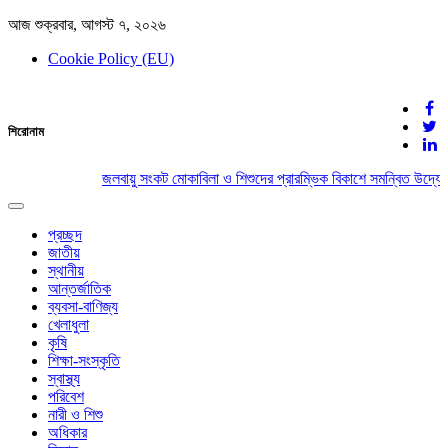
আজ শুক্রবার, আগস্ট ৭, ২০২৬
Cookie Policy (EU)
দেশের খবর
শিরোনাম
যুক্ত থাকুন দেশের সঙ্গে
জলবায়ু সংকট মোকাবিলা ও শিশুদের প্রারম্ভিক বিকাশে সমন্বিত উদ্যোগে
Toggle
navigation
প্রচ্ছদ
জাতীয়
স্থানীয়
আন্তর্জাতিক
ব্যবসা-বাণিজ্য
খেলাধুলা
কৃষি
শিক্ষা-সংস্কৃতি
স্বাস্থ্য
পরিবেশ
নারী ও শিশু
অধিকার