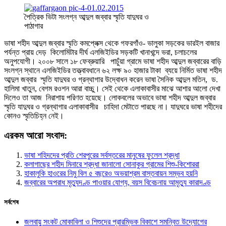
পৈত্রিক ভিটা সংলগ্ন আব্দুল জব্বার স্মৃতি যাদুঘর ও
পাঠাগার
ভাষা শহীদ আব্দুল জব্বার স্মৃতি কমপ্লেক্স থেকে গফরগাঁও- ভালুকা সড়কের ভারইল বাজার
পর্যন্ত প্রায় দেড় কিলোমিটার দীর্ঘ এলজিইডির সড়কটি খানাখন্দে ভরা, চলাচলের
অনুপযোগী। ২০০৮ সালে ১৮ ফেব্রুয়ারি পাচুঁয়া গ্রামে ভাষা শহীদ আব্দুল জব্বারের বাড়ি
সংলগ্ন স্থানে এলজিইডির তত্ত্বাবধানে ৬২ লক্ষ ৯০ হাজার টাকা ব্যয়ে নির্মিত ভাষা শহীদ
আব্দুল জব্বার স্মৃতি যাদুঘর ও গ্রন্থাগার উদ্বোধন করেন ভাষা সৈনিক আব্দুল মতিন, ড.
হালিমা খাতুন, বেগম রওশন আরা বাচ্চু। সেই থেকে এলাকাবাসীর মাঝে আশার আলো দেখা
দিলেও তা আজ নিরাশায় পরিণত হয়েছে। লোকবলের অভাবে ভাষা শহীদ আব্দুল জব্বার
স্মৃতি যাদুঘর ও গ্রন্থাগার এলাকাবাসীর চাহিদা মেটাতে পারছে না। যাদুঘরে ভাষা শহীদের
কোনও স্মৃতিচিহ্ন নেই।
এরকম আরো সংবাদ:
ভাষা শহিদদের প্রতি শেরপুরের সর্বস্তরের মানুষের ফুলেল শ্রদ্ধা
কলাগাছের শহীদ মিনারে শ্রদ্ধা জানালো সোনাকুর গ্রামের শিশু-কিশোররা
হাকালুকি হাওরের নিমু বিল ৫ বছরেও অভয়াশ্রম বাস্তবায়ন সম্ভব হয়নি
জব্বারের অপরাধ মৃত্যুদণ্ড পাওয়ার যোগ্য, বয়স বিবেচনায় আমৃত্যু কারাদণ্ড
সর্বশেষ
জলবায়ু সংকট মোকাবিলা ও শিশুদের প্রারম্ভিক বিকাশে সমন্বিত উদ্যোগের