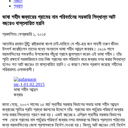
বিজ্ঞান
প্রবাস
ভাষা শহীদ জব্বারের গ্রামের নাম পরিবর্তনের সরকারি সিদ্ধান্ত আট
বছরেও বাস্তবায়িত হয়নি
প্রকাশিতঃ
ফেব্রুয়ারি ১, ২০১৫
আতাউর রহমান মিন্টু: ‌‌‍‌রাষ্ট্রভাষা বাংলা চাই-দাবিতে যে পাঁচ-ছয় জন সাহসী তরুণ জীবন
উৎসর্গ করেছিলেন তাদের মধ্যে অন্যতম ভাষা শহীদ আব্দুল জব্বার। ১৯১৯ সালে
ময়মনসিংহের গফরগাঁও উপজেলার পাঁচুয়া গ্রামে জন্মগ্রহণ করেন এই ভাষা শহীদ। তাঁর
স্মৃতি রক্ষার্থে সরকারিভাবে তার নিজ গ্রামের নাম পরিবর্তন করে জব্বার নগর করার সিন্ধান্ত
হলেও গত আট বছরেও তা বাস্তবায়িত হয়নি। এ কারণে ক্ষোভ প্রকাশ করেছে শহীদের
পরিবারসহ এলাকাবাসী।
ভাষা শহীদ আব্দুল
জব্বার
জানা গেছে, ২০০৭ সালের ২৫ মার্চ স্থানীয় সরকার বিভাগের সভায় ভাষা শহীদ আব্দুল
জব্বারের স্মৃতির প্রতি শ্রদ্ধা জ্ঞাপনের উদ্দেশে তাঁর গ্রামের নাম পাচুঁয়ার পরিবর্তে জব্বার
নগর করার সিদ্ধান্ত গ্রহণ করা হয়। একই বছরের ৪ এপ্রিল স্থানীয় সরকার বিভাগের
পক্ষ থেকে গ্রামের নাম পাচুঁয়ার পরিবর্তে জব্বার নগর নামকরণের বিষয়ে প্রস্তাব পাঠানোর
জন্য ময়মনসিংহের জেলা প্রশাসককে নির্দেশ দেওয়া হয়। কিন্তু আট বছরেও সেই নির্দেশ