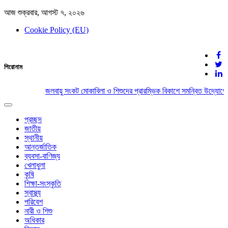
আজ শুক্রবার, আগস্ট ৭, ২০২৬
Cookie Policy (EU)
দেশের খবর
শিরোনাম
যুক্ত থাকুন দেশের সঙ্গে
জলবায়ু সংকট মোকাবিলা ও শিশুদের প্রারম্ভিক বিকাশে সমন্বিত উদ্যোগের
Toggle
navigation
প্রচ্ছদ
জাতীয়
স্থানীয়
আন্তর্জাতিক
ব্যবসা-বাণিজ্য
খেলাধুলা
কৃষি
শিক্ষা-সংস্কৃতি
স্বাস্থ্য
পরিবেশ
নারী ও শিশু
অধিকার