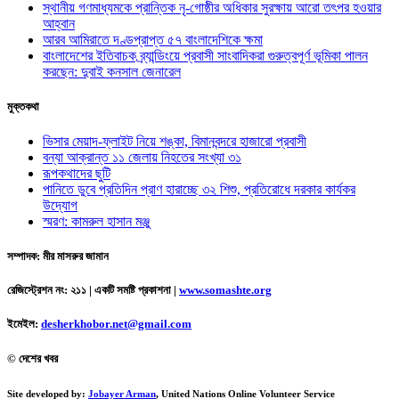
স্থানীয় গণমাধ্যমকে প্রান্তিক নৃ-গোষ্ঠীর অধিকার সুরক্ষায় আরো তৎপর হওয়ার
আহ্বান
আরব আমিরাতে দণ্ডপ্রাপ্ত ৫৭ বাংলাদেশিকে ক্ষমা
বাংলাদেশের ইতিবাচক ব্র্যান্ডিংয়ে প্রবাসী সাংবাদিকরা গুরুত্বপূর্ণ ভূমিকা পালন
করছেন: দুবাই কনসাল জেনারেল
মুক্তকথা
ভিসার মেয়াদ-ফ্লাইট নিয়ে শঙ্কা, বিমানবন্দরে হাজারো প্রবাসী
বন্যা আক্রান্ত ১১ জেলায় নিহতের সংখ্যা ৩১
রূপকথাদের ছুটি
পানিতে ডুবে প্রতিদিন প্রাণ হারাচ্ছে ৩২ শিশু, প্রতিরোধে দরকার কার্যকর
উদ্যোগ
স্মরণ: কামরুল হাসান মঞ্জু
সম্পাদক: মীর মাসরুর জামান
রেজিস্ট্রেশন নং: ২১১ | একটি সমষ্টি প্রকাশনা
|
www.somashte.org
ইমেইল:
desherkhobor.net@gmail.com
© দেশের খবর
Site developed by:
Jobayer Arman
, United Nations Online Volunteer Service