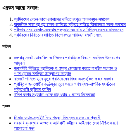
এরকম আরো সংবাদ:
শ্রমিকদের বেতন-ভাতা-বোনাসের দাবিতে রংপুরে মানববন্ধন-সমাবেশ
যাবজ্জীবন সাজাপ্রাপ্ত চালক জামিরের মুক্তির দাবিতে ঝিনাইদহে সড়ক অবরোধ
পরীক্ষার সময় হরতাল-অবরোধ প্রত্যাহারের দাবিতে বিভিন্ন জেলায় মানববন্ধন
শ্রমিকদের নির্বাচনের দাবিতে কিশোরগঞ্জে পরিবহন ধর্মঘট চলছে
সর্বশেষ
জলবায়ু সংকট মোকাবিলা ও শিশুদের প্রারম্ভিক বিকাশে সমন্বিত উদ্যোগের
আহ্বান
জবাবদিহি নিশ্চিতে প্রান্তিক কণ্ঠস্বর জোরালো করতে নাগরিক সংগঠন ও
গণমাধ্যমের সমন্বিত উদ্যোগের আহ্বান
বাজেটে পানিতে ডুবে মৃত্যু প্রতিরোধের বিষয় অন্তর্ভুক্ত করবে সরকার
প্রান্তিক জনগোষ্ঠীর কণ্ঠস্বর তুলে ধরতে গণমাধ্যম–নাগরিক সংগঠনের
শক্তিশালী ভূমিকার তাগিদ
ইলিশ রক্ষায় মধ্যরাত থেকে মাছ ধরায় ২ মাসের নিষেধাজ্ঞা
প্রবাস
ভিসার মেয়াদ-ফ্লাইট নিয়ে শঙ্কা, বিমানবন্দরে হাজারো প্রবাসী
সরকারি ব্যবস্থার আওতায় অভিবাসী কর্মীদের আইনগত সেবা নিশ্চিতকরণে
আলোচনা সভা