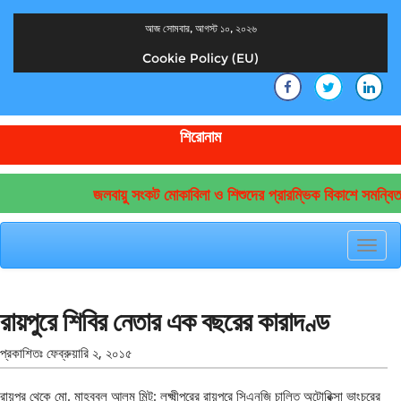
আজ সোমবার, আগস্ট ১০, ২০২৬
Cookie Policy (EU)
দেশের খবর
যুক্ত থাকুন দেশের সঙ্গে
শিরোনাম
জলবায়ু সংকট মোকাবিলা ও শিশুদের প্রারম্ভিক বিকাশে সমন্বিত
Toggl
navig
রায়পুরে শিবির নেতার এক বছরের কারাদণ্ড
প্রকাশিতঃ
ফেব্রুয়ারি ২, ২০১৫
রায়পুর থেকে মো. মাহবুবুল আলম মিন্টু: লক্ষ্মীপুরের রায়পুরে সিএনজি চালিত অটোরিক্সা ভাংচুরের