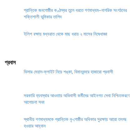
প্রান্তিক জনগোষ্ঠীর কণ্ঠস্বর তুলে ধরতে গণমাধ্যম–নাগরিক সংগঠনের
শক্তিশালী ভূমিকার তাগিদ
ইলিশ রক্ষায় মধ্যরাত থেকে মাছ ধরায় ২ মাসের নিষেধাজ্ঞা
প্রবাস
ভিসার মেয়াদ-ফ্লাইট নিয়ে শঙ্কা, বিমানবন্দরে হাজারো প্রবাসী
সরকারি ব্যবস্থার আওতায় অভিবাসী কর্মীদের আইনগত সেবা নিশ্চিতকরণে
আলোচনা সভা
স্থানীয় গণমাধ্যমকে প্রান্তিক নৃ-গোষ্ঠীর অধিকার সুরক্ষায় আরো তৎপর
হওয়ার আহ্বান