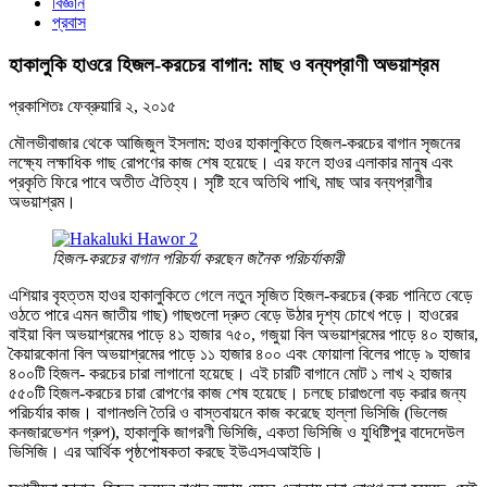
বিজ্ঞান
প্রবাস
হাকালুকি হাওরে হিজল-করচের বাগান: মাছ ও বন্যপ্রাণী অভয়াশ্রম
প্রকাশিতঃ
ফেব্রুয়ারি ২, ২০১৫
মৌলভীবাজার থেকে আজিজুল ইসলাম: হাওর হাকালুকিতে হিজল-করচের বাগান সৃজনের
লক্ষ্যে লক্ষাধিক গাছ রোপণের কাজ শেষ হয়েছে। এর ফলে হাওর এলাকার মানুষ এবং
প্রকৃতি ফিরে পাবে অতীত ঐতিহ্য। সৃষ্টি হবে অতিথি পাখি, মাছ আর বন্যপ্রাণীর
অভয়াশ্রম।
হিজল-করচের বাগান পরিচর্যা করছেন জনৈক পরিচর্যাকারী
এশিয়ার বৃহত্তম হাওর হাকালুকিতে গেলে নতুন সৃজিত হিজল-করচের (করচ পানিতে বেড়ে
ওঠতে পারে এমন জাতীয় গাছ) গাছগুলো দ্রুত বেড়ে উঠার দৃশ্য চোখে পড়ে। হাওরের
বাইয়া বিল অভয়াশ্রমের পাড়ে ৪১ হাজার ৭৫০, গজুয়া বিল অভয়াশ্রমের পাড়ে ৪০ হাজার,
কৈয়ারকোনা বিল অভয়াশ্রমের পাড়ে ১১ হাজার ৪০০ এবং ফোয়ালা বিলের পাড়ে ৯ হাজার
৪০০টি হিজল- করচের চারা লাগানো হয়েছে। এই চারটি বাগানে মোট ১ লাখ ২ হাজার
৫৫০টি হিজল-করচের চারা রোপণের কাজ শেষ হয়েছে। চলছে চারাগুলো বড় করার জন্য
পরিচর্যার কাজ। বাগানগুলি তৈরি ও বাস্তবায়নে কাজ করেছে হাল্লা ভিসিজি (ভিলেজ
কনজারভেশন গ্রুপ), হাকালুকি জাগরণী ভিসিজি, একতা ভিসিজি ও যুধিষ্টিপুর বাদেদেউল
ভিসিজি। এর আর্থিক পৃষ্ঠপোষকতা করছে ইউএসএআইডি।