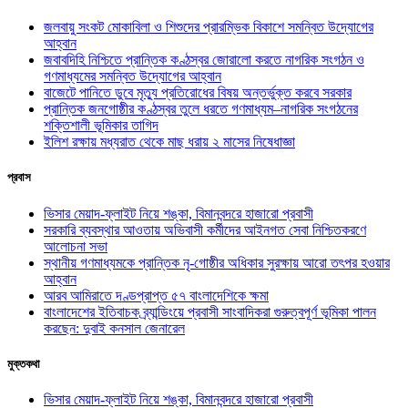
জলবায়ু সংকট মোকাবিলা ও শিশুদের প্রারম্ভিক বিকাশে সমন্বিত উদ্যোগের
আহ্বান
জবাবদিহি নিশ্চিতে প্রান্তিক কণ্ঠস্বর জোরালো করতে নাগরিক সংগঠন ও
গণমাধ্যমের সমন্বিত উদ্যোগের আহ্বান
বাজেটে পানিতে ডুবে মৃত্যু প্রতিরোধের বিষয় অন্তর্ভুক্ত করবে সরকার
প্রান্তিক জনগোষ্ঠীর কণ্ঠস্বর তুলে ধরতে গণমাধ্যম–নাগরিক সংগঠনের
শক্তিশালী ভূমিকার তাগিদ
ইলিশ রক্ষায় মধ্যরাত থেকে মাছ ধরায় ২ মাসের নিষেধাজ্ঞা
প্রবাস
ভিসার মেয়াদ-ফ্লাইট নিয়ে শঙ্কা, বিমানবন্দরে হাজারো প্রবাসী
সরকারি ব্যবস্থার আওতায় অভিবাসী কর্মীদের আইনগত সেবা নিশ্চিতকরণে
আলোচনা সভা
স্থানীয় গণমাধ্যমকে প্রান্তিক নৃ-গোষ্ঠীর অধিকার সুরক্ষায় আরো তৎপর হওয়ার
আহ্বান
আরব আমিরাতে দণ্ডপ্রাপ্ত ৫৭ বাংলাদেশিকে ক্ষমা
বাংলাদেশের ইতিবাচক ব্র্যান্ডিংয়ে প্রবাসী সাংবাদিকরা গুরুত্বপূর্ণ ভূমিকা পালন
করছেন: দুবাই কনসাল জেনারেল
মুক্তকথা
ভিসার মেয়াদ-ফ্লাইট নিয়ে শঙ্কা, বিমানবন্দরে হাজারো প্রবাসী