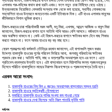
স্থানীয়রা জানান, হিজল-করচের বাগান রক্ষায় যেসব এলাকায় চারা রোপণ করা হয়েছে, সেই
এলাকায় গরু-মহিষের বাথান রাখা হয়নি এবার। ফলে নতুন চারা নির্বিঘ্নে বেড়ে ওঠছে।
উন্নয়নকাজে নিয়োজিত বেসকারি সংস্থার পক্ষ থেকে বলা হয়েছে, স্থানীয় লোকজনের
সহযোগিতা হাওর উন্নয়নে জনচেতনার একটি ইতিবাচক দিক। এটি হাওর এলাকার মানুষের
জীবিকায়নে বিশাল ভুমিকা রাখবে।
হিজল-করচের চারা পরিচর্যাকারী মরম আলী, মনু মিয়া, এখলাছ, আব্দুল আজিজ ও বাবুল মিয়া
জানালেন, হিজল-করচের বাগান হলে অতিথি পাখি আরও বেশি আসবে। বর্ষাকালে হাওর
আর অরক্ষিত থাকবে না। কেউ এই হিজল-করচের বাগানে ক্ষতিকর জাল টেনে মাছ শিকার
করতে পারবে না। ফলে আবার হাওরে বড় বড় মাছ হবে।
ক্রেল প্রকল্পের মাঠ কর্মকর্তা তৌহিদুর রহমান জানালেন, এই বাগানগুলি সৃজন করার
উদ্দেশ্য হাকালুকি হাওরের পূর্বের পরিবেশ ফিরিয়ে আনা, জলবায়ু পরিবর্তনের ক্ষতিকর
প্রভাব রোধ করা। অতিথি পাখি, মাছ ও বন্যপ্রাণীর অভয়াশ্রম হবে এর ফলে। এতে
প্রতিবেশ-ব্যবস্থার উন্নতি হবে। এটা বাস্তবায়ন হলে মিঠাপানির মৎস্য প্রজননকেন্দ্র
হিসেবে পরিচিত হাকালুকিতে মাছের নিরাপদ বিচরণক্ষেত্র ও প্রজননক্ষেত্র তৈরি হবে।
এরকম আরো সংবাদ:
হাকালুকি হাওরের নিমু বিল ৫ বছরেও অভয়াশ্রম বাস্তবায়ন সম্ভব হয়নি
হাকালুকি হাওরে ব্যতিক্রমী নৌসমাবেশ
শুমারিতে হাকালুকি হাওরে পাখির সংখ্যা কম পাওয়া গেছে
হাকালুকি হাওরে দেখা মিলেছে অতি বিরল পাতারি ফুটকি পাখি
সর্বশেষ