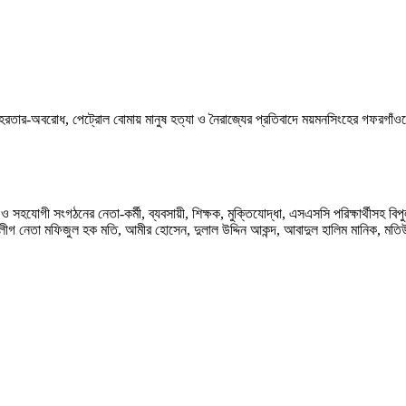
হরতার-অবরোধ, পেট্রোল বোমায় মানুষ হত্যা ও নৈরাজ্যের প্রতিবাদে ময়মনসিংহের গফরগাঁও
সহযোগী সংগঠনের নেতা-কর্মী, ব্যবসায়ী, শিক্ষক, মুক্তিযোদ্ধা, এসএসসি পরিক্ষার্থীসহ ব
 লীগ নেতা মফিজুল হক মতি, আমীর হোসেন, দুলাল উদ্দিন আকন্দ, আবাদুল হালিম মানিক, মত