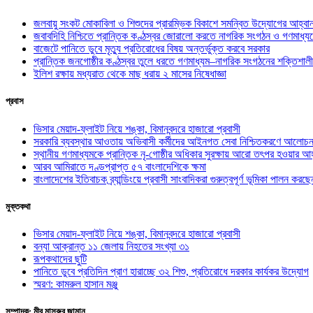
জলবায়ু সংকট মোকাবিলা ও শিশুদের প্রারম্ভিক বিকাশে সমন্বিত উদ্যোগের আহ্বা
জবাবদিহি নিশ্চিতে প্রান্তিক কণ্ঠস্বর জোরালো করতে নাগরিক সংগঠন ও গণমাধ্য
বাজেটে পানিতে ডুবে মৃত্যু প্রতিরোধের বিষয় অন্তর্ভুক্ত করবে সরকার
প্রান্তিক জনগোষ্ঠীর কণ্ঠস্বর তুলে ধরতে গণমাধ্যম–নাগরিক সংগঠনের শক্তিশালী
ইলিশ রক্ষায় মধ্যরাত থেকে মাছ ধরায় ২ মাসের নিষেধাজ্ঞা
প্রবাস
ভিসার মেয়াদ-ফ্লাইট নিয়ে শঙ্কা, বিমানবন্দরে হাজারো প্রবাসী
সরকারি ব্যবস্থার আওতায় অভিবাসী কর্মীদের আইনগত সেবা নিশ্চিতকরণে আলোচন
স্থানীয় গণমাধ্যমকে প্রান্তিক নৃ-গোষ্ঠীর অধিকার সুরক্ষায় আরো তৎপর হওয়ার আহ
আরব আমিরাতে দণ্ডপ্রাপ্ত ৫৭ বাংলাদেশিকে ক্ষমা
বাংলাদেশের ইতিবাচক ব্র্যান্ডিংয়ে প্রবাসী সাংবাদিকরা গুরুত্বপূর্ণ ভূমিকা পালন ক
মুক্তকথা
ভিসার মেয়াদ-ফ্লাইট নিয়ে শঙ্কা, বিমানবন্দরে হাজারো প্রবাসী
বন্যা আক্রান্ত ১১ জেলায় নিহতের সংখ্যা ৩১
রূপকথাদের ছুটি
পানিতে ডুবে প্রতিদিন প্রাণ হারাচ্ছে ৩২ শিশু, প্রতিরোধে দরকার কার্যকর উদ্যোগ
স্মরণ: কামরুল হাসান মঞ্জু
সম্পাদক: মীর মাসরুর জামান