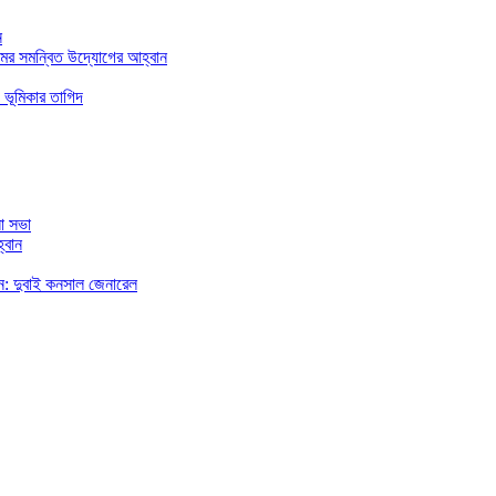
ন
মের সমন্বিত উদ্যোগের আহ্বান
 ভূমিকার তাগিদ
া সভা
্বান
রছেন: দুবাই কনসাল জেনারেল