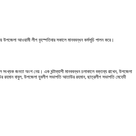
য়ে উপজেলা আওয়ামী লীগ বৃহস্পতিবার সকালে মানববন্ধন কর্মসূচি পালন করে।
িপুল সংখ্যক জনতা অংশ নেয়। এক ঘন্টাব্যাপী মানববন্ধন চলাকালে বক্তব্য রাখেন, উপজেলা
িউর রহমান বাবুল, উপজেলা যুবলীগ সভাপতি আতাউর রহমান, ছাত্রলীগ সভাপতি মেহেদী