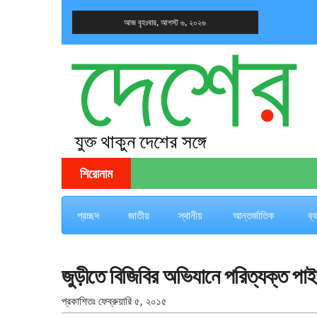
আজ বৃহঃবার, আগস্ট ৬, ২০২৬
দেশের খবর
যুক্ত থাকুন দেশের সঙ্গে
শিরোনাম
প্রচ্ছদ
জাতীয়
স্থানীয়
আন্তর্জাতিক
ব্
জুড়ীতে বিজিবির অভিযানে পরিত্যক্ত পাই
প্রকাশিতঃ
ফেব্রুয়ারি ৫, ২০১৫