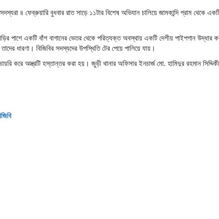
যরা ৪ ফেব্রুয়ারি বুধবার রাত সাড়ে ১১টার বিশেষ অভিযান চালিয়ে জামকান্দি গ্রাম থেকে একট
ার বাড়ির পাশে একটি বাঁশ বাগানের ভেতর থেকে পরিত্যক্ত অবস্থায় একটি দেশীয় পাইপগান উদ্ধার 
তাদের ধারণা। বিজিবির সদস্যদের উপস্থিতি টের পেয়ে পালিয়ে যায়।
ায়রি করে অস্ত্রটি হস্তান্তর করা হয়। জুড়ী থানার অফিসার ইনচার্জ মো. হামিদুর রহমান সিদ্দিকী
িজিবি