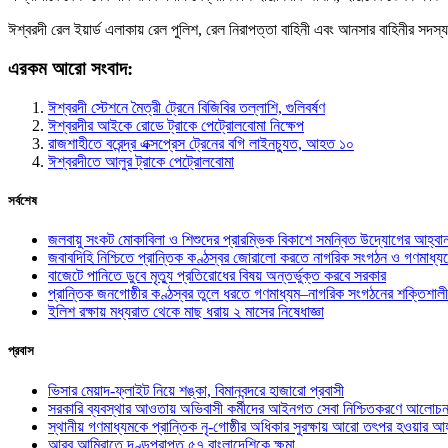
ঈশ্বরদী রেল ইয়ার্ড এলাকায় রেল পুলিশ, রেল নিরাপত্তা বাহিনী এবং আনসার বাহিনীর সদস্
এরকম আরো সংবাদ:
ঈশ্বরদী স্টেশনে মৈত্রী ট্রেনে বিজিবির তল্লাশি, গুলিবর্ষণ
ঈশ্বরদীর আইকে রোডে ট্রাকে পেট্রোলবোমা নিক্ষেপ
রাজশাহীতে বরেন্দ্র এক্সপ্রেস ট্রেনের বগি লাইনচ্যুত, আহত ১০
ঈশ্বরদীতে আলুর ট্রাকে পেট্রোলবোমা
সর্বশেষ
জলবায়ু সংকট মোকাবিলা ও শিশুদের প্রারম্ভিক বিকাশে সমন্বিত উদ্যোগের আহ্বা
জবাবদিহি নিশ্চিতে প্রান্তিক কণ্ঠস্বর জোরালো করতে নাগরিক সংগঠন ও গণমাধ্য
বাজেটে পানিতে ডুবে মৃত্যু প্রতিরোধের বিষয় অন্তর্ভুক্ত করবে সরকার
প্রান্তিক জনগোষ্ঠীর কণ্ঠস্বর তুলে ধরতে গণমাধ্যম–নাগরিক সংগঠনের শক্তিশালী
ইলিশ রক্ষায় মধ্যরাত থেকে মাছ ধরায় ২ মাসের নিষেধাজ্ঞা
প্রবাস
ভিসার মেয়াদ-ফ্লাইট নিয়ে শঙ্কা, বিমানবন্দরে হাজারো প্রবাসী
সরকারি ব্যবস্থার আওতায় অভিবাসী কর্মীদের আইনগত সেবা নিশ্চিতকরণে আলোচন
স্থানীয় গণমাধ্যমকে প্রান্তিক নৃ-গোষ্ঠীর অধিকার সুরক্ষায় আরো তৎপর হওয়ার আহ
আরব আমিরাতে দণ্ডপ্রাপ্ত ৫৭ বাংলাদেশিকে ক্ষমা