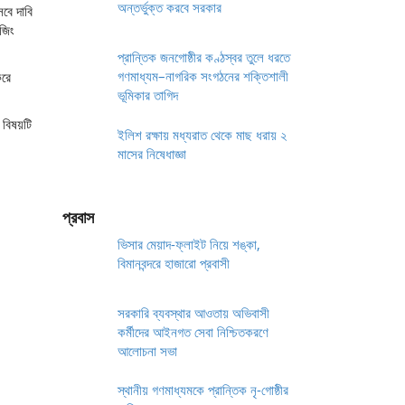
অন্তর্ভুক্ত করবে সরকার
েবে দাবি
েজিং
প্রান্তিক জনগোষ্ঠীর কণ্ঠস্বর তুলে ধরতে
গণমাধ্যম–নাগরিক সংগঠনের শক্তিশালী
করে
ভূমিকার তাগিদ
 বিষয়টি
ইলিশ রক্ষায় মধ্যরাত থেকে মাছ ধরায় ২
মাসের নিষেধাজ্ঞা
প্রবাস
ভিসার মেয়াদ-ফ্লাইট নিয়ে শঙ্কা,
বিমানবন্দরে হাজারো প্রবাসী
সরকারি ব্যবস্থার আওতায় অভিবাসী
কর্মীদের আইনগত সেবা নিশ্চিতকরণে
আলোচনা সভা
স্থানীয় গণমাধ্যমকে প্রান্তিক নৃ-গোষ্ঠীর