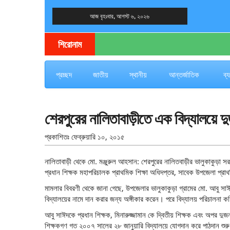
আজ বৃহঃবার, আগস্ট ৬, ২০২৬
দেশের খবর
যুক্ত থাকুন দেশের সঙ্গে
শিরোনাম
প্রচ্ছদ
জাতীয়
স্থানীয়
আন্তর্জাতিক
ব্
শেরপুরের নালিতাবাড়ীতে এক বিদ্যালয়ে দ
প্রকাশিতঃ
ফেব্রুয়ারি ১০, ২০১৫
নালিতাবাড়ী থেকে মো. মঞ্জুরুল আহসান: শেরপুরের নালিতবাড়ীর ভালুকাকুড়া সর
প্রধান শিক্ষক মহাপরিচালক প্রাথমিক শিক্ষা অধিদপ্তর, সাবেক উপজেলা প
মামলার বিবরণী থেকে জানা গেছে, উপজেলার ভালুকাকুড়া গ্রামের মো. আবু স
বিদ্যালয়ের নামে দান করার জন্য অঙ্গীকার করেন। পরে বিদ্যালয় পরিচালনা
আবু সাঈদকে প্রধান শিক্ষক, মিনারুজ্জামান কে দ্বিতীয় শিক্ষক এবং অপর দুজ
শিক্ষকগণ গত ২০০৭ সালের ২৮ জানুয়ারি বিদ্যালয়ে যোগদান করে পাঠদান শু