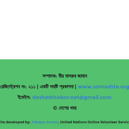
সম্পাদক: মীর মাসরুর জামান
রেজিস্ট্রেশন নং: ২১১ | একটি সমষ্টি প্রকাশনা
|
www.somashte.or
ইমেইল:
desherkhobor.net@gmail.com
© দেশের খবর
ite developed by:
Jobayer Arman
, United Nations Online Volunteer Servi