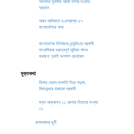
অধিকার সুরক্ষায় আরো তৎপর হওয়ার
আহ্বান
আরব আমিরাতে দণ্ডপ্রাপ্ত ৫৭
বাংলাদেশিকে ক্ষমা
বাংলাদেশের ইতিবাচক ব্র্যান্ডিংয়ে প্রবাসী
সাংবাদিকরা গুরুত্বপূর্ণ ভূমিকা পালন
করছেন: দুবাই কনসাল জেনারেল
মুক্তকথা
ভিসার মেয়াদ-ফ্লাইট নিয়ে শঙ্কা,
বিমানবন্দরে হাজারো প্রবাসী
বন্যা আক্রান্ত ১১ জেলায় নিহতের সংখ্যা
৩১
রূপকথাদের ছুটি