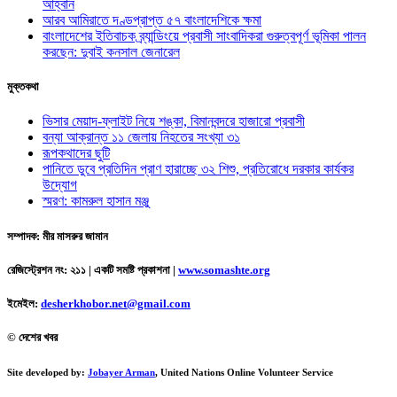
আহ্বান
আরব আমিরাতে দণ্ডপ্রাপ্ত ৫৭ বাংলাদেশিকে ক্ষমা
বাংলাদেশের ইতিবাচক ব্র্যান্ডিংয়ে প্রবাসী সাংবাদিকরা গুরুত্বপূর্ণ ভূমিকা পালন
করছেন: দুবাই কনসাল জেনারেল
মুক্তকথা
ভিসার মেয়াদ-ফ্লাইট নিয়ে শঙ্কা, বিমানবন্দরে হাজারো প্রবাসী
বন্যা আক্রান্ত ১১ জেলায় নিহতের সংখ্যা ৩১
রূপকথাদের ছুটি
পানিতে ডুবে প্রতিদিন প্রাণ হারাচ্ছে ৩২ শিশু, প্রতিরোধে দরকার কার্যকর
উদ্যোগ
স্মরণ: কামরুল হাসান মঞ্জু
সম্পাদক: মীর মাসরুর জামান
রেজিস্ট্রেশন নং: ২১১ | একটি সমষ্টি প্রকাশনা
|
www.somashte.org
ইমেইল:
desherkhobor.net@gmail.com
© দেশের খবর
Site developed by:
Jobayer Arman
, United Nations Online Volunteer Service