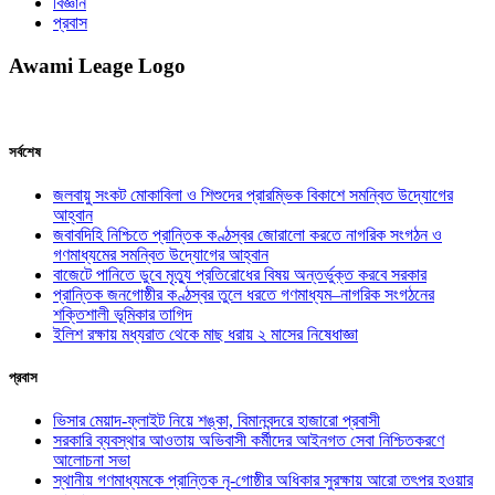
বিজ্ঞান
প্রবাস
Awami Leage Logo
সর্বশেষ
জলবায়ু সংকট মোকাবিলা ও শিশুদের প্রারম্ভিক বিকাশে সমন্বিত উদ্যোগের
আহ্বান
জবাবদিহি নিশ্চিতে প্রান্তিক কণ্ঠস্বর জোরালো করতে নাগরিক সংগঠন ও
গণমাধ্যমের সমন্বিত উদ্যোগের আহ্বান
বাজেটে পানিতে ডুবে মৃত্যু প্রতিরোধের বিষয় অন্তর্ভুক্ত করবে সরকার
প্রান্তিক জনগোষ্ঠীর কণ্ঠস্বর তুলে ধরতে গণমাধ্যম–নাগরিক সংগঠনের
শক্তিশালী ভূমিকার তাগিদ
ইলিশ রক্ষায় মধ্যরাত থেকে মাছ ধরায় ২ মাসের নিষেধাজ্ঞা
প্রবাস
ভিসার মেয়াদ-ফ্লাইট নিয়ে শঙ্কা, বিমানবন্দরে হাজারো প্রবাসী
সরকারি ব্যবস্থার আওতায় অভিবাসী কর্মীদের আইনগত সেবা নিশ্চিতকরণে
আলোচনা সভা
স্থানীয় গণমাধ্যমকে প্রান্তিক নৃ-গোষ্ঠীর অধিকার সুরক্ষায় আরো তৎপর হওয়ার