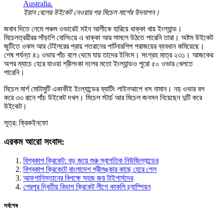
ইয়ান বেলের উইকেট নেওয়ার পর মিচেল মার্শের উদযাপন।
জবাব দিতে নেমে পঞ্চম ওভারেই মইন আলীকে হারিয়ে ধাক্কা খায় ইংল্যান্ড।
মিচেলত্রয়ীরর সাঁড়াশি বোলিংয়ে এ ধাক্কা আর সামলে উঠতে পারেনি তারা। অষ্টম উইকেট
জুটিতে ওকস আর টেইলরের প্রায় শতরানের পার্টনারশিপ পরাজয়ের ব্যবধান কমিয়েছে।
শেষ পর্যন্ত ৪১ ওভার পাঁচ বলে থেমে যায় তাদের ইনিংস। সংগ্রহ মাত্র ২৩১। আজকের
অপর ম্যাচে হেরে যাওয়া শ্রীলংকা দলের মতো ইংল্যান্ডও পুরো ৫০ ওভার খেলতে
পারেনি।
মিচেল মার্শ মোটামুটি একাকীই ইংল্যান্ডের ব্যাটিং লাইনআপে ধস নামান। নয় ওভার বল
করে ৩৩ রানে পাঁচ উইকেট দখল। মিচেল স্টার্চ আর মিচেল জনসন নিয়েছেন দুটি করে
উইকেট।
সূত্র: ক্রিকইনফো
এরকম আরো সংবাদ:
বিশ্বকাপ ক্রিকেট: বড় জয়ে শুরু স্বাগতিক নিউজিল্যান্ডের
বিশ্বকাপ ক্রিকেটে বাংলাদেশ শ্রীলঙ্কার কাছে হেরে গেল
আফগানিস্তানের বিপক্ষে সহজ জয় টাইগার্সদের
শেরপুর দ্বিতীয় বিভাগ ক্রিকেট লীগে কাকলি চ্যাম্পিয়ন
সর্বশেষ