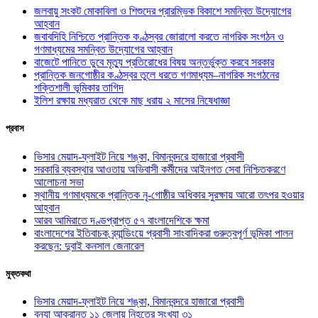
জলবায়ু সংকট মোকাবিলা ও শিশুদের প্রারম্ভিক বিকাশে সমন্বিত উদ্যোগের
আহ্বান
জবাবদিহি নিশ্চিতে প্রান্তিক কণ্ঠস্বর জোরালো করতে নাগরিক সংগঠন ও
গণমাধ্যমের সমন্বিত উদ্যোগের আহ্বান
বাজেটে পানিতে ডুবে মৃত্যু প্রতিরোধের বিষয় অন্তর্ভুক্ত করবে সরকার
প্রান্তিক জনগোষ্ঠীর কণ্ঠস্বর তুলে ধরতে গণমাধ্যম–নাগরিক সংগঠনের
শক্তিশালী ভূমিকার তাগিদ
ইলিশ রক্ষায় মধ্যরাত থেকে মাছ ধরায় ২ মাসের নিষেধাজ্ঞা
প্রবাস
ভিসার মেয়াদ-ফ্লাইট নিয়ে শঙ্কা, বিমানবন্দরে হাজারো প্রবাসী
সরকারি ব্যবস্থার আওতায় অভিবাসী কর্মীদের আইনগত সেবা নিশ্চিতকরণে
আলোচনা সভা
স্থানীয় গণমাধ্যমকে প্রান্তিক নৃ-গোষ্ঠীর অধিকার সুরক্ষায় আরো তৎপর হওয়ার
আহ্বান
আরব আমিরাতে দণ্ডপ্রাপ্ত ৫৭ বাংলাদেশিকে ক্ষমা
বাংলাদেশের ইতিবাচক ব্র্যান্ডিংয়ে প্রবাসী সাংবাদিকরা গুরুত্বপূর্ণ ভূমিকা পালন
করছেন: দুবাই কনসাল জেনারেল
মুক্তকথা
ভিসার মেয়াদ-ফ্লাইট নিয়ে শঙ্কা, বিমানবন্দরে হাজারো প্রবাসী
বন্যা আক্রান্ত ১১ জেলায় নিহতের সংখ্যা ৩১