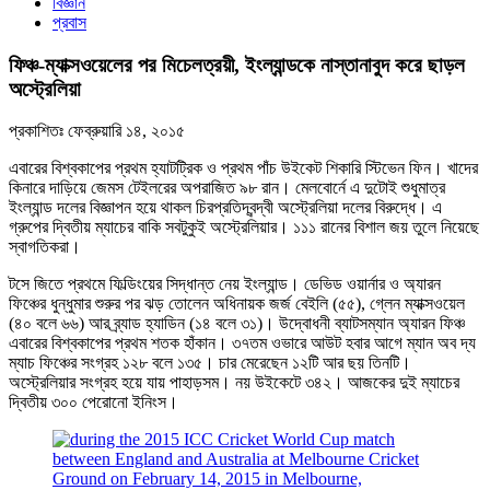
বিজ্ঞান
প্রবাস
ফিঞ্চ-ম্যাক্সওয়েলের পর মিচেলত্রয়ী, ইংল্যান্ডকে নাস্তানাবুদ করে ছাড়ল
অস্ট্রেলিয়া
প্রকাশিতঃ
ফেব্রুয়ারি ১৪, ২০১৫
এবারের বিশ্বকাপের প্রথম হ্যাটট্রিক ও প্রথম পাঁচ উইকেট শিকারি স্টিভেন ফিন। খাদের
কিনারে দাড়িয়ে জেমস টেইলরের অপরাজিত ৯৮ রান। মেলবোর্নে এ দুটোই শুধুমাত্র
ইংল্যান্ড দলের বিজ্ঞাপন হয়ে থাকল চিরপ্রতিদ্বন্দ্বী অস্ট্রেলিয়া দলের বিরুদ্ধে। এ
গ্রুপের দ্বিতীয় ম্যাচের বাকি সবটুকুই অস্ট্রেলিয়ার। ১১১ রানের বিশাল জয় তুলে নিয়েছে
স্বাগতিকরা।
টসে জিতে প্রথমে ফিল্ডিংয়ের সিদ্ধান্ত নেয় ইংল্যান্ড। ডেভিড ওয়ার্নার ও অ্যারন
ফিঞ্চের ধুন্ধুমার শুরুর পর ঝড় তোলেন অধিনায়ক জর্জ বেইলি (৫৫), গ্লেন ম্যাক্সওয়েল
(৪০ বলে ৬৬) আর ব্র্যাড হ্যাডিন (১৪ বলে ৩১)। উদ্বোধনী ব্যাটসম্যান অ্যারন ফিঞ্চ
এবারের বিশ্বকাপের প্রথম শতক হাঁকান। ৩৭তম ওভারে আউট হবার আগে ম্যান অব দ্য
ম্যাচ ফিঞ্চের সংগ্রহ ১২৮ বলে ১৩৫। চার মেরেছেন ১২টি আর ছয় তিনটি।
অস্ট্রেলিয়ার সংগ্রহ হয়ে যায় পাহাড়সম। নয় উইকেটে ৩৪২। আজকের দুই ম্যাচের
দ্বিতীয় ৩০০ পেরোনো ইনিংস।