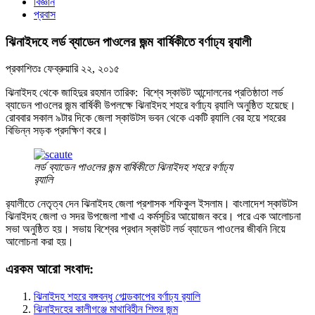
বিজ্ঞান
প্রবাস
ঝিনাইদহে লর্ড ব্যাডেন পাওলের জন্ম বার্ষিকীতে বর্ণাঢ্য র‌্যালী
প্রকাশিতঃ
ফেব্রুয়ারি ২২, ২০১৫
ঝিনাইদহ থেকে জাহিদুর রহমান তারিক: বিশ্বে স্কাউট আন্দোলনের প্রতিষ্ঠাতা লর্ড
ব্যাডেন পাওলের জন্ম বার্ষিকী উপলক্ষে ঝিনাইদহ শহরে বর্ণাঢ্য র‌্যালি অনুষ্ঠিত হয়েছে।
রোববার সকাল ৯টার দিকে জেলা স্কাউটস ভবন থেকে একটি র‌্যালি বের হয়ে শহরের
বিভিন্ন সড়ক প্রদক্ষিণ করে।
লর্ড ব্যাডেন পাওলের জন্ম বার্ষিকীতে ঝিনাইদহ শহরে বর্ণাঢ্য
র‌্যালি
র‌্যালীতে নেতৃত্ব দেন ঝিনাইদহ জেলা প্রশাসক শফিকুল ইসলাম। বাংলাদেশ স্কাউটস
ঝিনাইদহ জেলা ও সদর উপজেলা শাখা এ কর্মসূচির আয়োজন করে। পরে এক আলোচনা
সভা অনুষ্ঠিত হয়। সভায় বিশ্বের প্রধান স্কাউট লর্ড ব্যাডেন পাওলের জীবনি নিয়ে
আলোচনা করা হয়।
এরকম আরো সংবাদ:
ঝিনাইদহ শহরে বঙ্গবন্ধু গোল্ডকাপের বর্ণাঢ্য র‌্যালি
ঝিনাইদহের কালীগঞ্জে মাথাবিহীন শিশুর জন্ম