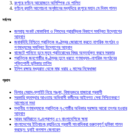
রংপুরে বর্ণাঢ্য আয়োজনে অলিম্পিক ডে পালিত
বর্ণাঢ্য র‌্যালি আলোচনা অনুষ্ঠানের মধ্যদিয়ে রংপুরে মহান মে দিবস পালন
সর্বশেষ
জলবায়ু সংকট মোকাবিলা ও শিশুদের প্রারম্ভিক বিকাশে সমন্বিত উদ্যোগের
আহ্বান
জবাবদিহি নিশ্চিতে প্রান্তিক কণ্ঠস্বর জোরালো করতে নাগরিক সংগঠন ও
গণমাধ্যমের সমন্বিত উদ্যোগের আহ্বান
বাজেটে পানিতে ডুবে মৃত্যু প্রতিরোধের বিষয় অন্তর্ভুক্ত করবে সরকার
প্রান্তিক জনগোষ্ঠীর কণ্ঠস্বর তুলে ধরতে গণমাধ্যম–নাগরিক সংগঠনের
শক্তিশালী ভূমিকার তাগিদ
ইলিশ রক্ষায় মধ্যরাত থেকে মাছ ধরায় ২ মাসের নিষেধাজ্ঞা
প্রবাস
ভিসার মেয়াদ-ফ্লাইট নিয়ে শঙ্কা, বিমানবন্দরে হাজারো প্রবাসী
সরকারি ব্যবস্থার আওতায় অভিবাসী কর্মীদের আইনগত সেবা নিশ্চিতকরণে
আলোচনা সভা
স্থানীয় গণমাধ্যমকে প্রান্তিক নৃ-গোষ্ঠীর অধিকার সুরক্ষায় আরো তৎপর হওয়ার
আহ্বান
আরব আমিরাতে দণ্ডপ্রাপ্ত ৫৭ বাংলাদেশিকে ক্ষমা
বাংলাদেশের ইতিবাচক ব্র্যান্ডিংয়ে প্রবাসী সাংবাদিকরা গুরুত্বপূর্ণ ভূমিকা পালন
করছেন: দুবাই কনসাল জেনারেল