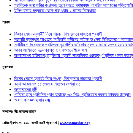
প্রান্তিক জনগোষ্ঠীর কণ্ঠস্বর তুলে ধরতে গণমাধ্যম–নাগরিক সংগঠনের শক্তিশালী
ইলিশ রক্ষায় মধ্যরাত থেকে মাছ ধরায় ২ মাসের নিষেধাজ্ঞা
প্রবাস
ভিসার মেয়াদ-ফ্লাইট নিয়ে শঙ্কা, বিমানবন্দরে হাজারো প্রবাসী
সরকারি ব্যবস্থার আওতায় অভিবাসী কর্মীদের আইনগত সেবা নিশ্চিতকরণে আলোচন
স্থানীয় গণমাধ্যমকে প্রান্তিক নৃ-গোষ্ঠীর অধিকার সুরক্ষায় আরো তৎপর হওয়ার আহ
আরব আমিরাতে দণ্ডপ্রাপ্ত ৫৭ বাংলাদেশিকে ক্ষমা
বাংলাদেশের ইতিবাচক ব্র্যান্ডিংয়ে প্রবাসী সাংবাদিকরা গুরুত্বপূর্ণ ভূমিকা পালন ক
মুক্তকথা
ভিসার মেয়াদ-ফ্লাইট নিয়ে শঙ্কা, বিমানবন্দরে হাজারো প্রবাসী
বন্যা আক্রান্ত ১১ জেলায় নিহতের সংখ্যা ৩১
রূপকথাদের ছুটি
পানিতে ডুবে প্রতিদিন প্রাণ হারাচ্ছে ৩২ শিশু, প্রতিরোধে দরকার কার্যকর উদ্যোগ
স্মরণ: কামরুল হাসান মঞ্জু
সম্পাদক: মীর মাসরুর জামান
রেজিস্ট্রেশন নং: ২১১ | একটি সমষ্টি প্রকাশনা
|
www.somashte.org