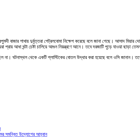
পুমদী বাজার শাখায় দুর্বৃত্তরা পেট্রলবোমা নিক্ষেপ করেছে বলে জানা গেছে। আসাদ মিয়া
 প্রায় আধা ঘন্টা চেষ্টা চালিয়ে আগুন নিয়ন্ত্রণে আনে। তবে দরজাটি পুড়ে যাওয়া ছাড়া তেম
ী ছিল না। ঘটনাস্থল থেকে একটি প্লাস্টিকের বোতল উদ্ধার করা হয়েছে বলে ওসি জানান। তবে
ন
মের সমন্বিত উদ্যোগের আহ্বান