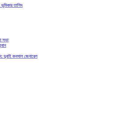
 ভূমিকার তাগিদ
া সভা
্বান
রছেন: দুবাই কনসাল জেনারেল