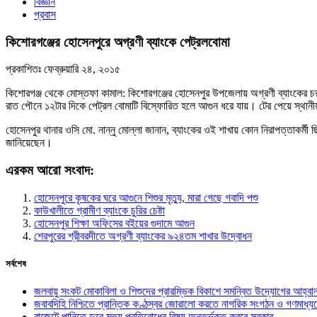
বিজ্ঞান
প্রবাস
কিশোরগঞ্জের হোসেনপুরে অগ্রণী ব্যাংকে পেট্রলবোমা
প্রকাশিতঃ
ফেব্রুয়ারি ২৪, ২০১৫
কিশোরগঞ্জ থেকে মোস্তফা কামাল: কিশোরগঞ্জের হোসেনপুর উপজেলায় অগ্রণী ব্যাংকের চর
রাত পৌনে ১২টার দিকে পেট্রল বোমাটি বিস্ফোরিত হলে আগুন ধরে যায়। টের পেয়ে স্থানীয়রা
হোসেনপুর থানার ওসি মো. নান্নু মোল্লা জানান, ব্যাংকের ওই শাখায় কোন নিরাপত্তাকর্ম
জানিয়েছেন।
এরকম আরো সংবাদ:
হোসেনপুরে কৃষকের ঘরে আগুনে শিশুর মৃত্যু, মারা গেছে গবাদি পশু
কাউখালীতে গ্রামীণ ব্যাংকে চুরির চেষ্টা
হোসেনপুর শিক্ষা অফিসের বইয়ের গুদামে আগুন
শেরপুরের শ্রীবরদীতে অগ্রণী ব্যাংকের ৯২৪তম শাখার উদ্বোধন
সর্বশেষ
জলবায়ু সংকট মোকাবিলা ও শিশুদের প্রারম্ভিক বিকাশে সমন্বিত উদ্যোগের আহ্বা
জবাবদিহি নিশ্চিতে প্রান্তিক কণ্ঠস্বর জোরালো করতে নাগরিক সংগঠন ও গণমাধ্য
বাজেটে পানিতে ডুবে মৃত্যু প্রতিরোধের বিষয় অন্তর্ভুক্ত করবে সরকার