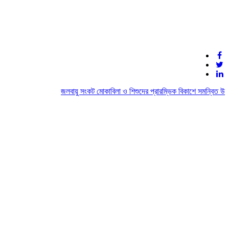
জলবায়ু সংকট মোকাবিলা ও শিশুদের প্রারম্ভিক বিকাশে সমন্বিত উদ্যো