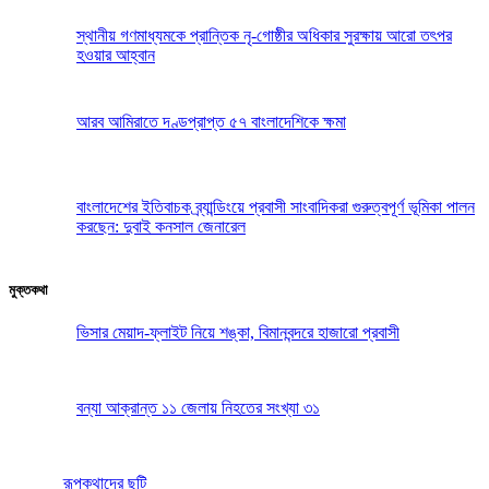
স্থানীয় গণমাধ্যমকে প্রান্তিক নৃ-গোষ্ঠীর অধিকার সুরক্ষায় আরো তৎপর
হওয়ার আহ্বান
আরব আমিরাতে দণ্ডপ্রাপ্ত ৫৭ বাংলাদেশিকে ক্ষমা
বাংলাদেশের ইতিবাচক ব্র্যান্ডিংয়ে প্রবাসী সাংবাদিকরা গুরুত্বপূর্ণ ভূমিকা পালন
করছেন: দুবাই কনসাল জেনারেল
মুক্তকথা
ভিসার মেয়াদ-ফ্লাইট নিয়ে শঙ্কা, বিমানবন্দরে হাজারো প্রবাসী
বন্যা আক্রান্ত ১১ জেলায় নিহতের সংখ্যা ৩১
রূপকথাদের ছুটি