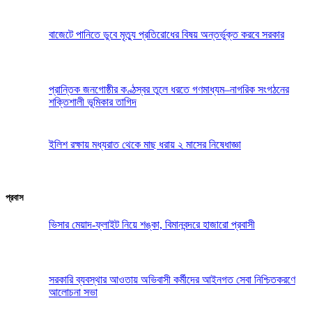
বাজেটে পানিতে ডুবে মৃত্যু প্রতিরোধের বিষয় অন্তর্ভুক্ত করবে সরকার
প্রান্তিক জনগোষ্ঠীর কণ্ঠস্বর তুলে ধরতে গণমাধ্যম–নাগরিক সংগঠনের
শক্তিশালী ভূমিকার তাগিদ
ইলিশ রক্ষায় মধ্যরাত থেকে মাছ ধরায় ২ মাসের নিষেধাজ্ঞা
প্রবাস
ভিসার মেয়াদ-ফ্লাইট নিয়ে শঙ্কা, বিমানবন্দরে হাজারো প্রবাসী
সরকারি ব্যবস্থার আওতায় অভিবাসী কর্মীদের আইনগত সেবা নিশ্চিতকরণে
আলোচনা সভা