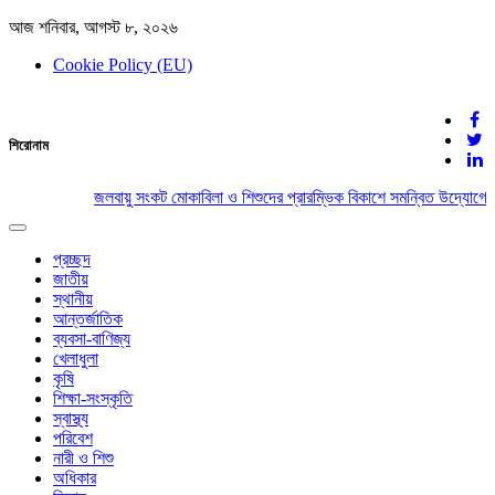
আজ শনিবার, আগস্ট ৮, ২০২৬
Cookie Policy (EU)
দেশের খবর
শিরোনাম
যুক্ত থাকুন দেশের সঙ্গে
জলবায়ু সংকট মোকাবিলা ও শিশুদের প্রারম্ভিক বিকাশে সমন্বিত উদ্যোগের আ
Toggle
navigation
প্রচ্ছদ
জাতীয়
স্থানীয়
আন্তর্জাতিক
ব্যবসা-বাণিজ্য
খেলাধুলা
কৃষি
শিক্ষা-সংস্কৃতি
স্বাস্থ্য
পরিবেশ
নারী ও শিশু
অধিকার