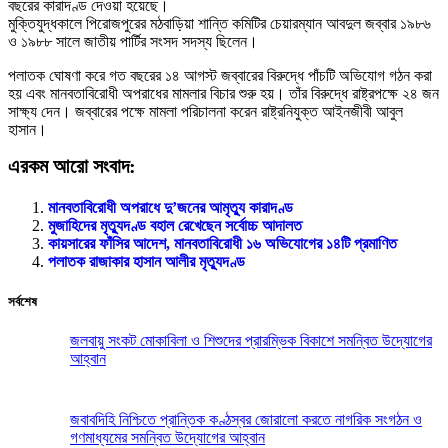
বছরের কারাদণ্ড দেওয়া হয়েছে।
মুক্তিযুদ্ধকালে পিরোজপুরের মঠবাড়িয়া শান্তি কমিটির চেয়ারম্যান আবদুল জব্বার ১৯৮৬
ও ১৯৮৮ সালে জাতীয় পার্টির সংসদ সদস্য ছিলেন।
পলাতক ঘোষণা করে গত বছরের ১৪ আগস্ট জব্বারের বিরুদ্ধে পাঁচটি অভিযোগ গঠন করা
হয় এবং মানবতাবিরোধী অপরাধের মামলার বিচার শুরু হয়। তাঁর বিরুদ্ধে রাষ্ট্রপক্ষে ২৪ জন
সাক্ষ্য দেন। জব্বারের পক্ষে মামলা পরিচালনা করেন রাষ্ট্রনিযুক্ত আইনজীবী আবুল
হাসান।
এরকম আরো সংবাদ:
মানবতাবিরোধী অপরাধে দু’জনের আমৃত্যু কারাদণ্ড
মুজাহিদের মৃত্যুদণ্ড বহাল রেখেছেন সর্বোচ্চ আদালত
কায়সারের ফাঁসির আদেশ, মানবতাবিরোধী ১৬ অভিযোগের ১৪টি প্রমাণিত
পলাতক রাজাকার হাসান আলীর মৃত্যুদণ্ড
সর্বশেষ
জলবায়ু সংকট মোকাবিলা ও শিশুদের প্রারম্ভিক বিকাশে সমন্বিত উদ্যোগের
আহ্বান
জবাবদিহি নিশ্চিতে প্রান্তিক কণ্ঠস্বর জোরালো করতে নাগরিক সংগঠন ও
গণমাধ্যমের সমন্বিত উদ্যোগের আহ্বান