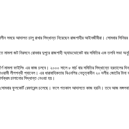
ালীন সময়ে আদালত চালু রাখার সিদ্ধান্ত নিয়েছেন রাজশাহীর আইনজীবীরা। সোমবার সিনিয়র আই
 মামলা জট নিরসনে রোববার দুপুরে রাজশাহী অ্যাডভোকেট বার সমিতির এক তলবি সভা অনুষ্
্তীর্ণ মামলা ফাইলিং এর কাজ চলবে। ২০০০ সালে ৮ মার্চ বার সমিতির সিদ্ধান্তে হরতাল
য়ামী লীগপন্থী প্যানেল। এর ধারাবাহিকতায় বিএনপির নেতৃত্বাধীন ২০ দলীয় জোটের টানা হ
র্যক্রম চালানোর সিদ্ধান্ত নেওয়া হয়।
রণে সোমবার ফুলকোর্ট রেফারেন্স চলেছে। ফলে গতকাল আদালতে কাজ হয়নি। তবে আজ মঙ্গল