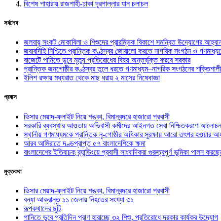
বিশেষ পাহারায় রাজশাহী-ঢাকা দূরপাল্লার যান চলাচল
সর্বশেষ
জলবায়ু সংকট মোকাবিলা ও শিশুদের প্রারম্ভিক বিকাশে সমন্বিত উদ্যোগের আহ্বা
জবাবদিহি নিশ্চিতে প্রান্তিক কণ্ঠস্বর জোরালো করতে নাগরিক সংগঠন ও গণমাধ্য
বাজেটে পানিতে ডুবে মৃত্যু প্রতিরোধের বিষয় অন্তর্ভুক্ত করবে সরকার
প্রান্তিক জনগোষ্ঠীর কণ্ঠস্বর তুলে ধরতে গণমাধ্যম–নাগরিক সংগঠনের শক্তিশালী
ইলিশ রক্ষায় মধ্যরাত থেকে মাছ ধরায় ২ মাসের নিষেধাজ্ঞা
প্রবাস
ভিসার মেয়াদ-ফ্লাইট নিয়ে শঙ্কা, বিমানবন্দরে হাজারো প্রবাসী
সরকারি ব্যবস্থার আওতায় অভিবাসী কর্মীদের আইনগত সেবা নিশ্চিতকরণে আলোচন
স্থানীয় গণমাধ্যমকে প্রান্তিক নৃ-গোষ্ঠীর অধিকার সুরক্ষায় আরো তৎপর হওয়ার আহ
আরব আমিরাতে দণ্ডপ্রাপ্ত ৫৭ বাংলাদেশিকে ক্ষমা
বাংলাদেশের ইতিবাচক ব্র্যান্ডিংয়ে প্রবাসী সাংবাদিকরা গুরুত্বপূর্ণ ভূমিকা পালন ক
মুক্তকথা
ভিসার মেয়াদ-ফ্লাইট নিয়ে শঙ্কা, বিমানবন্দরে হাজারো প্রবাসী
বন্যা আক্রান্ত ১১ জেলায় নিহতের সংখ্যা ৩১
রূপকথাদের ছুটি
পানিতে ডুবে প্রতিদিন প্রাণ হারাচ্ছে ৩২ শিশু, প্রতিরোধে দরকার কার্যকর উদ্যোগ