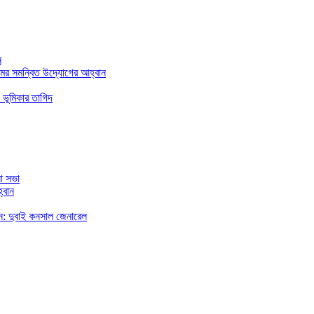
ন
মের সমন্বিত উদ্যোগের আহ্বান
 ভূমিকার তাগিদ
া সভা
্বান
রছেন: দুবাই কনসাল জেনারেল