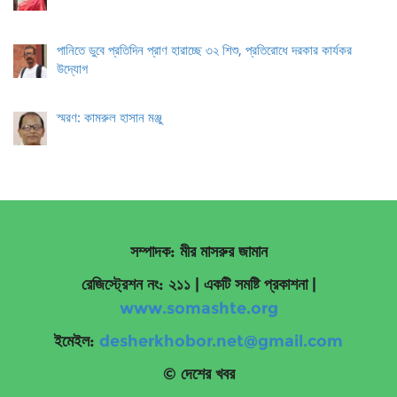
পানিতে ডুবে প্রতিদিন প্রাণ হারাচ্ছে ৩২ শিশু, প্রতিরোধে দরকার কার্যকর
উদ্যোগ
স্মরণ: কামরুল হাসান মঞ্জু
সম্পাদক: মীর মাসরুর জামান
রেজিস্ট্রেশন নং: ২১১ | একটি সমষ্টি প্রকাশনা
|
www.somashte.org
ইমেইল:
desherkhobor.net@gmail.com
© দেশের খবর