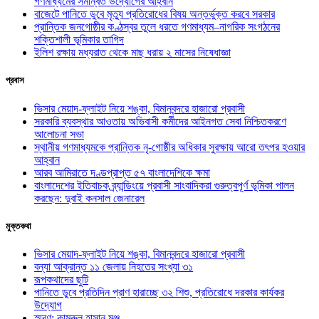
গণমাধ্যমের সমন্বিত উদ্যোগের আহ্বান
বাজেটে পানিতে ডুবে মৃত্যু প্রতিরোধের বিষয় অন্তর্ভুক্ত করবে সরকার
প্রান্তিক জনগোষ্ঠীর কণ্ঠস্বর তুলে ধরতে গণমাধ্যম–নাগরিক সংগঠনের
শক্তিশালী ভূমিকার তাগিদ
ইলিশ রক্ষায় মধ্যরাত থেকে মাছ ধরায় ২ মাসের নিষেধাজ্ঞা
প্রবাস
ভিসার মেয়াদ-ফ্লাইট নিয়ে শঙ্কা, বিমানবন্দরে হাজারো প্রবাসী
সরকারি ব্যবস্থার আওতায় অভিবাসী কর্মীদের আইনগত সেবা নিশ্চিতকরণে
আলোচনা সভা
স্থানীয় গণমাধ্যমকে প্রান্তিক নৃ-গোষ্ঠীর অধিকার সুরক্ষায় আরো তৎপর হওয়ার
আহ্বান
আরব আমিরাতে দণ্ডপ্রাপ্ত ৫৭ বাংলাদেশিকে ক্ষমা
বাংলাদেশের ইতিবাচক ব্র্যান্ডিংয়ে প্রবাসী সাংবাদিকরা গুরুত্বপূর্ণ ভূমিকা পালন
করছেন: দুবাই কনসাল জেনারেল
মুক্তকথা
ভিসার মেয়াদ-ফ্লাইট নিয়ে শঙ্কা, বিমানবন্দরে হাজারো প্রবাসী
বন্যা আক্রান্ত ১১ জেলায় নিহতের সংখ্যা ৩১
রূপকথাদের ছুটি
পানিতে ডুবে প্রতিদিন প্রাণ হারাচ্ছে ৩২ শিশু, প্রতিরোধে দরকার কার্যকর
উদ্যোগ
স্মরণ: কামরুল হাসান মঞ্জু