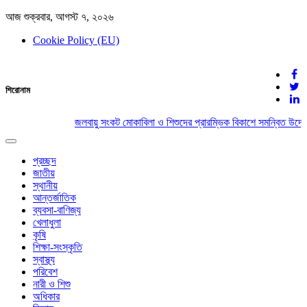
আজ শুক্রবার, আগস্ট ৭, ২০২৬
Cookie Policy (EU)
দেশের খবর
শিরোনাম
যুক্ত থাকুন দেশের সঙ্গে
জলবায়ু সংকট মোকাবিলা ও শিশুদের প্রারম্ভিক বিকাশে সমন্বিত উদ্য
Toggle
navigation
প্রচ্ছদ
জাতীয়
স্থানীয়
আন্তর্জাতিক
ব্যবসা-বাণিজ্য
খেলাধুলা
কৃষি
শিক্ষা-সংস্কৃতি
স্বাস্থ্য
পরিবেশ
নারী ও শিশু
অধিকার