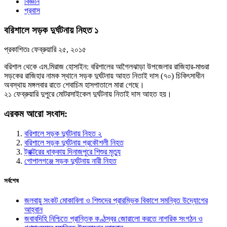
বিজ্ঞান
প্রবাস
বরিশালে সড়ক দুর্ঘটনায় নিহত ১
প্রকাশিতঃ
ফেব্রুয়ারি ২৫, ২০১৫
বরিশাল থেকে এম.মিরাজ হোসাইন: বরিশালের আগৈলঝাড়া উপজেলার রাজিহার-মাগুরা
সড়কের রাজিহার নামক স্থানে সড়ক দুর্ঘটনায় আহত নিতাই দাস (৭০) চিকিৎসাধীন
অবস্থায় মঙ্গলবার রাতে শেবাচিম হাসপাতালে মারা গেছে।
২১ ফেব্রুয়ারি দুপুরে মোটরসাইকেল দুর্ঘটনায় নিতাই দাস আহত হয়।
এরকম আরো সংবাদ:
বরিশালে সড়ক দুর্ঘটনায় নিহত ২
বরিশালে সড়ক দুর্ঘটনায় প্রকৌশলী নিহত
ট্রাক্টরের ধাক্কায় দিনাজপুরে শিশুর মৃত্যু
গোপালগঞ্জে সড়ক দুর্ঘটনায় নারী নিহত
সর্বশেষ
জলবায়ু সংকট মোকাবিলা ও শিশুদের প্রারম্ভিক বিকাশে সমন্বিত উদ্যোগের
আহ্বান
জবাবদিহি নিশ্চিতে প্রান্তিক কণ্ঠস্বর জোরালো করতে নাগরিক সংগঠন ও