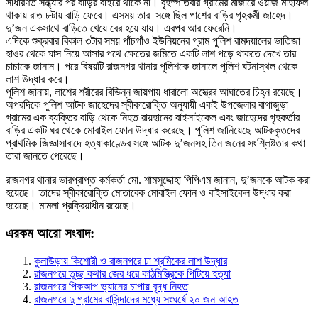
সাধারণত সন্ধ্যার পর বাড়ির বাইরে থাকে না। বৃহস্পতিবার গ্রামের মাজারে ওয়াজ মাহফিল
থাকায় রাত ৮টায় বাড়ি ফেরে। এসময় তার সঙ্গে ছিল পাশের বাড়ির গৃহকর্মী জাহেদ।
দু’জন একসাথে বাড়িতে খেয়ে বের হয়ে যায়। এরপর আর ফেরেনি।
এদিকে শুক্রবার বিকাল ৩টার সময় পাঁচগাঁও ইউনিয়নের গ্রাম পুলিশ রামদয়ালের ভাতিজা
হাওর থেকে ঘাস নিয়ে আসার পথে ক্ষেতের জমিতে একটি লাশ পড়ে থাকতে দেখে তার
চাচাকে জানান। পরে বিষয়টি রাজনগর থানার পুলিশকে জানালে পুলিশ ঘটনাস্থল থেকে
লাশ উদ্ধার করে।
পুলিশ জানায়, লাশের শরীরের বিভিন্ন জায়গায় ধারালো অস্ত্রের আঘাতের চিহ্ন রয়েছে।
অপরদিকে পুলিশ আটক জাহেদের স্বীকারোক্তি অনুযায়ী একই উপজেলার বাগাজুড়া
গ্রামের এক ব্যক্তির বাড়ি থেকে নিহত রায়হানের বাইসাইকেল এবং জাহেদের গৃহকর্তার
বাড়ির একটি ঘর থেকে মোবাইল ফোন উদ্ধার করেছে। পুলিশ জানিয়েছে আটককৃতদের
প্রাথমিক জিজ্ঞাসাবাদে হত্যাকাণ্ডের সঙ্গে আটক দু’জনসহ তিন জনের সংশ্লিষ্টতার কথা
তারা জানতে পেরেছে।
রাজনগর থানার ভারপ্রাপ্ত কর্মকর্তা মো. শামসুদ্দোহা পিপিএম জানান, দু’জনকে আটক করা
হয়েছে। তাদের স্বীকারোক্তি মোতাবেক মোবাইল ফোন ও বাইসাইকেল উদ্ধার করা
হয়েছে। মামলা প্রক্রিয়াধীন রয়েছে।
এরকম আরো সংবাদ:
কুলাউড়ায় কিশোরী ও রাজনগরে চা শ্রমিকের লাশ উদ্ধার
রাজনগরে তুচ্ছ কথার জের ধরে কাঠমিস্ত্রিকে পিটিয়ে হত্যা
রাজনগরে পিকআপ ভ্যানের চাপায় বৃদ্ধ নিহত
রাজনগরে দু গ্রামের বাসিন্দাদের মধ্যে সংঘর্ষে ২০ জন আহত