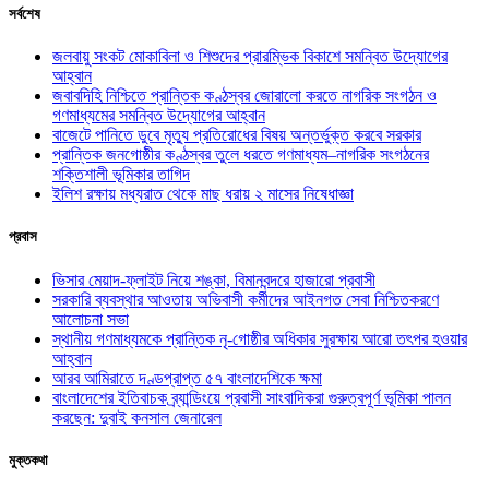
সর্বশেষ
জলবায়ু সংকট মোকাবিলা ও শিশুদের প্রারম্ভিক বিকাশে সমন্বিত উদ্যোগের
আহ্বান
জবাবদিহি নিশ্চিতে প্রান্তিক কণ্ঠস্বর জোরালো করতে নাগরিক সংগঠন ও
গণমাধ্যমের সমন্বিত উদ্যোগের আহ্বান
বাজেটে পানিতে ডুবে মৃত্যু প্রতিরোধের বিষয় অন্তর্ভুক্ত করবে সরকার
প্রান্তিক জনগোষ্ঠীর কণ্ঠস্বর তুলে ধরতে গণমাধ্যম–নাগরিক সংগঠনের
শক্তিশালী ভূমিকার তাগিদ
ইলিশ রক্ষায় মধ্যরাত থেকে মাছ ধরায় ২ মাসের নিষেধাজ্ঞা
প্রবাস
ভিসার মেয়াদ-ফ্লাইট নিয়ে শঙ্কা, বিমানবন্দরে হাজারো প্রবাসী
সরকারি ব্যবস্থার আওতায় অভিবাসী কর্মীদের আইনগত সেবা নিশ্চিতকরণে
আলোচনা সভা
স্থানীয় গণমাধ্যমকে প্রান্তিক নৃ-গোষ্ঠীর অধিকার সুরক্ষায় আরো তৎপর হওয়ার
আহ্বান
আরব আমিরাতে দণ্ডপ্রাপ্ত ৫৭ বাংলাদেশিকে ক্ষমা
বাংলাদেশের ইতিবাচক ব্র্যান্ডিংয়ে প্রবাসী সাংবাদিকরা গুরুত্বপূর্ণ ভূমিকা পালন
করছেন: দুবাই কনসাল জেনারেল
মুক্তকথা