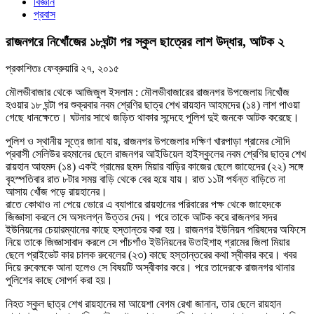
বিজ্ঞান
প্রবাস
রাজনগরে নিখোঁজের ১৮ঘন্টা পর স্কুল ছাত্রের লাশ উদ্ধার, আটক ২
প্রকাশিতঃ
ফেব্রুয়ারি ২৭, ২০১৫
মৌলভীবাজার থেকে আজিজুল ইসলাম : মৌলভীবাজারের রাজনগর উপজেলায় নিখোঁজ
হওয়ার ১৮ ঘন্টা পর শুক্রবার নবম শ্রেণির ছাত্র শেখ রায়হান আহমদের (১৪) লাশ পাওয়া
গেছে ধানক্ষেতে। ঘটনার সাথে জড়িত থাকার সন্দেহে পুলিশ দুই জনকে আটক করেছে।
পুলিশ ও স্থানীয় সূত্রে জানা যায়, রাজনগর উপজেলার দক্ষিণ খারপাড়া গ্রামের সৌদি
প্রবাসী সেলিউর রহমানের ছেলে রাজনগর আইডিয়েল হাইস্কুলের নবম শ্রেণির ছাত্র শেখ
রায়হান আহমদ (১৪) একই গ্রামের ছমদ মিয়ার বাড়ির কাজের ছেলে জাহেদের (২২) সঙ্গে
বৃহস্পতিবার রাত ৮টার সময় বাড়ি থেকে বের হয়ে যায়। রাত ১১টা পর্যন্ত বাড়িতে না
আসায় খোঁজ পড়ে রায়হানের।
রাতে কোথাও না পেয়ে ভোরে এ ব্যাপারে রায়হানের পরিবারের পক্ষ থেকে জাহেদকে
জিজ্ঞাসা করলে সে অসংলগ্ন উত্তর দেয়। পরে তাকে আটক করে রাজনগর সদর
ইউনিয়নের চেয়ারম্যানের কাছে হস্তান্তর করা হয়। রাজনগর ইউনিয়ন পরিষদের অফিসে
নিয়ে তাকে জিজ্ঞাসাবাদ করলে সে পাঁচগাঁও ইউনিয়নের উতাইশাহ গ্রামের জিলা মিয়ার
ছেলে প্রাইভেট কার চালক রুবেলের (২৩) কাছে হস্তান্তরের কথা স্বীকার করে। খবর
দিয়ে রুবেলকে আনা হলেও সে বিষয়টি অস্বীকার করে। পরে তাদেরকে রাজনগর থানার
পুলিশের কাছে সোপর্দ করা হয়।
নিহত স্কুল ছাত্র শেখ রায়হানের মা আয়েশা বেগম রেখা জানান, তার ছেলে রায়হান