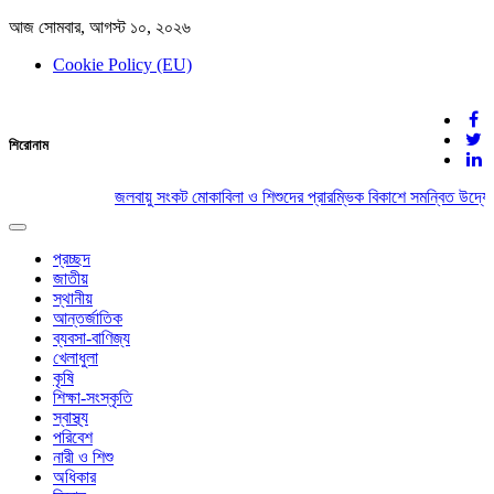
আজ সোমবার, আগস্ট ১০, ২০২৬
Cookie Policy (EU)
দেশের খবর
শিরোনাম
যুক্ত থাকুন দেশের সঙ্গে
জলবায়ু সংকট মোকাবিলা ও শিশুদের প্রারম্ভিক বিকাশে সমন্বিত উদ্যোগ
Toggle
navigation
প্রচ্ছদ
জাতীয়
স্থানীয়
আন্তর্জাতিক
ব্যবসা-বাণিজ্য
খেলাধুলা
কৃষি
শিক্ষা-সংস্কৃতি
স্বাস্থ্য
পরিবেশ
নারী ও শিশু
অধিকার