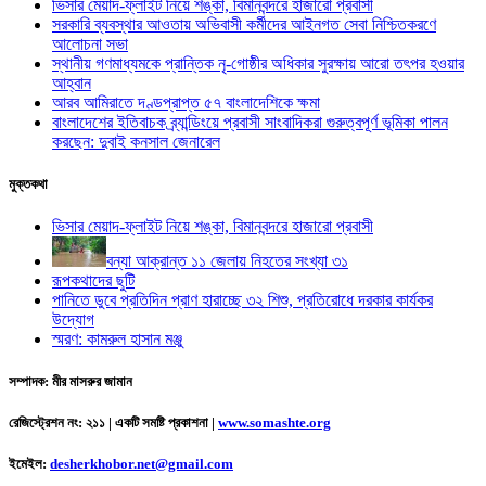
ভিসার মেয়াদ-ফ্লাইট নিয়ে শঙ্কা, বিমানবন্দরে হাজারো প্রবাসী
সরকারি ব্যবস্থার আওতায় অভিবাসী কর্মীদের আইনগত সেবা নিশ্চিতকরণে
আলোচনা সভা
স্থানীয় গণমাধ্যমকে প্রান্তিক নৃ-গোষ্ঠীর অধিকার সুরক্ষায় আরো তৎপর হওয়ার
আহ্বান
আরব আমিরাতে দণ্ডপ্রাপ্ত ৫৭ বাংলাদেশিকে ক্ষমা
বাংলাদেশের ইতিবাচক ব্র্যান্ডিংয়ে প্রবাসী সাংবাদিকরা গুরুত্বপূর্ণ ভূমিকা পালন
করছেন: দুবাই কনসাল জেনারেল
মুক্তকথা
ভিসার মেয়াদ-ফ্লাইট নিয়ে শঙ্কা, বিমানবন্দরে হাজারো প্রবাসী
বন্যা আক্রান্ত ১১ জেলায় নিহতের সংখ্যা ৩১
রূপকথাদের ছুটি
পানিতে ডুবে প্রতিদিন প্রাণ হারাচ্ছে ৩২ শিশু, প্রতিরোধে দরকার কার্যকর
উদ্যোগ
স্মরণ: কামরুল হাসান মঞ্জু
সম্পাদক: মীর মাসরুর জামান
রেজিস্ট্রেশন নং: ২১১ | একটি সমষ্টি প্রকাশনা
|
www.somashte.org
ইমেইল:
desherkhobor.net@gmail.com