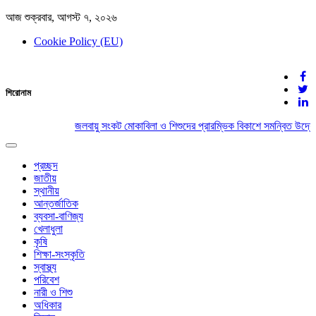
আজ শুক্রবার, আগস্ট ৭, ২০২৬
Cookie Policy (EU)
দেশের খবর
শিরোনাম
যুক্ত থাকুন দেশের সঙ্গে
জলবায়ু সংকট মোকাবিলা ও শিশুদের প্রারম্ভিক বিকাশে সমন্বিত উদ্যো
Toggle
navigation
প্রচ্ছদ
জাতীয়
স্থানীয়
আন্তর্জাতিক
ব্যবসা-বাণিজ্য
খেলাধুলা
কৃষি
শিক্ষা-সংস্কৃতি
স্বাস্থ্য
পরিবেশ
নারী ও শিশু
অধিকার