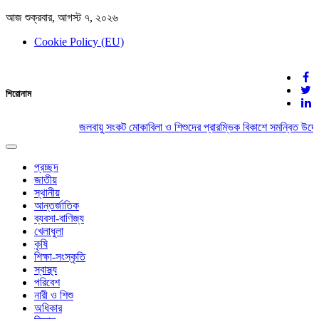
আজ শুক্রবার, আগস্ট ৭, ২০২৬
Cookie Policy (EU)
দেশের খবর
শিরোনাম
যুক্ত থাকুন দেশের সঙ্গে
জলবায়ু সংকট মোকাবিলা ও শিশুদের প্রারম্ভিক বিকাশে সমন্বিত উদ্যো
Toggle
navigation
প্রচ্ছদ
জাতীয়
স্থানীয়
আন্তর্জাতিক
ব্যবসা-বাণিজ্য
খেলাধুলা
কৃষি
শিক্ষা-সংস্কৃতি
স্বাস্থ্য
পরিবেশ
নারী ও শিশু
অধিকার