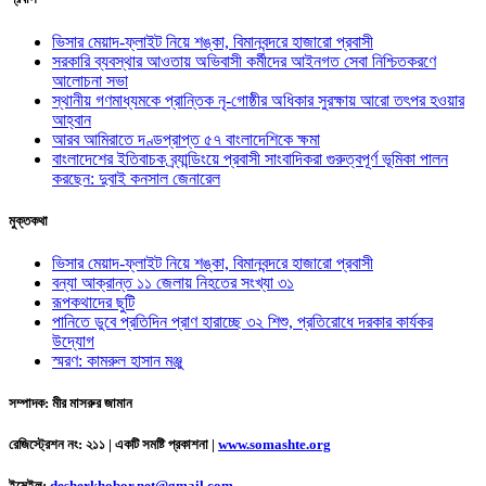
ভিসার মেয়াদ-ফ্লাইট নিয়ে শঙ্কা, বিমানবন্দরে হাজারো প্রবাসী
সরকারি ব্যবস্থার আওতায় অভিবাসী কর্মীদের আইনগত সেবা নিশ্চিতকরণে
আলোচনা সভা
স্থানীয় গণমাধ্যমকে প্রান্তিক নৃ-গোষ্ঠীর অধিকার সুরক্ষায় আরো তৎপর হওয়ার
আহ্বান
আরব আমিরাতে দণ্ডপ্রাপ্ত ৫৭ বাংলাদেশিকে ক্ষমা
বাংলাদেশের ইতিবাচক ব্র্যান্ডিংয়ে প্রবাসী সাংবাদিকরা গুরুত্বপূর্ণ ভূমিকা পালন
করছেন: দুবাই কনসাল জেনারেল
মুক্তকথা
ভিসার মেয়াদ-ফ্লাইট নিয়ে শঙ্কা, বিমানবন্দরে হাজারো প্রবাসী
বন্যা আক্রান্ত ১১ জেলায় নিহতের সংখ্যা ৩১
রূপকথাদের ছুটি
পানিতে ডুবে প্রতিদিন প্রাণ হারাচ্ছে ৩২ শিশু, প্রতিরোধে দরকার কার্যকর
উদ্যোগ
স্মরণ: কামরুল হাসান মঞ্জু
সম্পাদক: মীর মাসরুর জামান
রেজিস্ট্রেশন নং: ২১১ | একটি সমষ্টি প্রকাশনা
|
www.somashte.org
ইমেইল:
desherkhobor.net@gmail.com