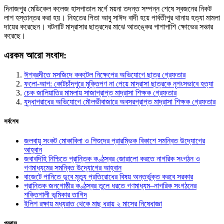
দিনাজপুর মেডিকেল কলেজ হাসপাতাল মর্গে ময়না তদন্ত সম্পন্ন শেষে স্বজনের নিকট
লাশ হস্তান্তর করা হয়। নিহতের পিতা আবু সাঈদ বাদী হয়ে পার্বতীপুর থানায় হত্যা মামলা
দায়ের করেছেন। ঘটনাটি মাদ্রাসার ছাত্রদের মাঝে আতঙ্কের পাশাপাশি ক্ষোভের সঞ্চার
করেছে।
এরকম আরো সংবাদ:
ঈশ্বরদীতে মসজিদে ককটেল নিক্ষেপের অভিযোগে ছাত্র গ্রেফতার
ফলো-আপ: কোটচাঁদপুরে মুক্তিপণ না পেয়ে মাদ্রাসা ছাত্রকে নৃশংসভাবে হত্যা
চেক জালিয়াতির মামলায় সাজাপ্রাপ্ত মাদ্রাসা শিক্ষক গ্রেফতার
যুদ্ধাপরাধের অভিযোগে মৌলভীবাজারে অবসরপ্রাপ্ত মাদ্রাসা শিক্ষক গ্রেফতার
সর্বশেষ
জলবায়ু সংকট মোকাবিলা ও শিশুদের প্রারম্ভিক বিকাশে সমন্বিত উদ্যোগের
আহ্বান
জবাবদিহি নিশ্চিতে প্রান্তিক কণ্ঠস্বর জোরালো করতে নাগরিক সংগঠন ও
গণমাধ্যমের সমন্বিত উদ্যোগের আহ্বান
বাজেটে পানিতে ডুবে মৃত্যু প্রতিরোধের বিষয় অন্তর্ভুক্ত করবে সরকার
প্রান্তিক জনগোষ্ঠীর কণ্ঠস্বর তুলে ধরতে গণমাধ্যম–নাগরিক সংগঠনের
শক্তিশালী ভূমিকার তাগিদ
ইলিশ রক্ষায় মধ্যরাত থেকে মাছ ধরায় ২ মাসের নিষেধাজ্ঞা
প্রবাস