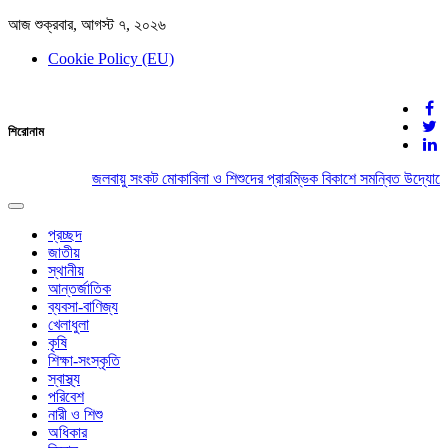
আজ শুক্রবার, আগস্ট ৭, ২০২৬
Cookie Policy (EU)
দেশের খবর
শিরোনাম
যুক্ত থাকুন দেশের সঙ্গে
জলবায়ু সংকট মোকাবিলা ও শিশুদের প্রারম্ভিক বিকাশে সমন্বিত উদ্যোগের
Toggle
navigation
প্রচ্ছদ
জাতীয়
স্থানীয়
আন্তর্জাতিক
ব্যবসা-বাণিজ্য
খেলাধুলা
কৃষি
শিক্ষা-সংস্কৃতি
স্বাস্থ্য
পরিবেশ
নারী ও শিশু
অধিকার