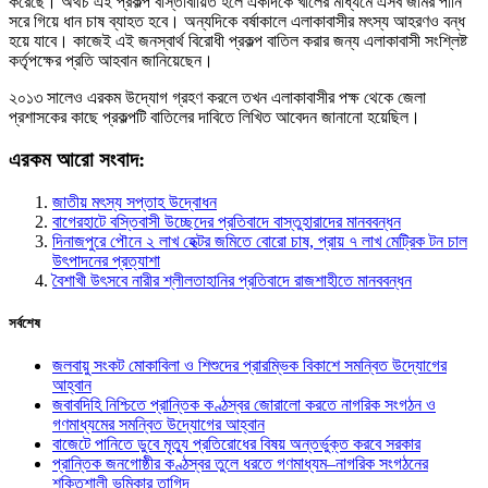
করেছে। অথচ এই প্রকল্প বাস্তাবায়িত হলে একদিকে খালের মাধ্যমে এসব জমির পানি
সরে গিয়ে ধান চাষ ব্যাহত হবে। অন্যদিকে বর্ষাকালে এলাকাবাসীর মৎস্য আহরণও বন্ধ
হয়ে যাবে। কাজেই এই জনস্বার্থ বিরোধী প্রকল্প বাতিল করার জন্য এলাকাবাসী সংশ্লিষ্ট
কর্তৃপক্ষের প্রতি আহবান জানিয়েছেন।
২০১৩ সালেও এরকম উদ্যোগ গ্রহণ করলে তখন এলাকাবাসীর পক্ষ থেকে জেলা
প্রশাসকের কাছে প্রকল্পটি বাতিলের দাবিতে লিখিত আবেদন জানানো হয়েছিল।
এরকম আরো সংবাদ:
জাতীয় মৎস্য সপ্তাহ উদ্বোধন
বাগেরহাটে বস্তিবাসী উচ্ছেদের প্রতিবাদে বাস্তুহারাদের মানববন্ধন
দিনাজপুরে পৌনে ২ লাখ হেক্টর জমিতে বোরো চাষ, প্রায় ৭ লাখ মেট্রিক টন চাল
উৎপাদনের প্রত্যাশা
বৈশাখী উৎসবে নারীর শ্লীলতাহানির প্রতিবাদে রাজশাহীতে মানববন্ধন
সর্বশেষ
জলবায়ু সংকট মোকাবিলা ও শিশুদের প্রারম্ভিক বিকাশে সমন্বিত উদ্যোগের
আহ্বান
জবাবদিহি নিশ্চিতে প্রান্তিক কণ্ঠস্বর জোরালো করতে নাগরিক সংগঠন ও
গণমাধ্যমের সমন্বিত উদ্যোগের আহ্বান
বাজেটে পানিতে ডুবে মৃত্যু প্রতিরোধের বিষয় অন্তর্ভুক্ত করবে সরকার
প্রান্তিক জনগোষ্ঠীর কণ্ঠস্বর তুলে ধরতে গণমাধ্যম–নাগরিক সংগঠনের
শক্তিশালী ভূমিকার তাগিদ