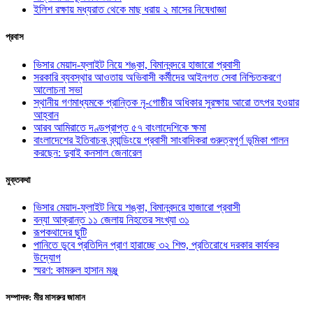
ইলিশ রক্ষায় মধ্যরাত থেকে মাছ ধরায় ২ মাসের নিষেধাজ্ঞা
প্রবাস
ভিসার মেয়াদ-ফ্লাইট নিয়ে শঙ্কা, বিমানবন্দরে হাজারো প্রবাসী
সরকারি ব্যবস্থার আওতায় অভিবাসী কর্মীদের আইনগত সেবা নিশ্চিতকরণে
আলোচনা সভা
স্থানীয় গণমাধ্যমকে প্রান্তিক নৃ-গোষ্ঠীর অধিকার সুরক্ষায় আরো তৎপর হওয়ার
আহ্বান
আরব আমিরাতে দণ্ডপ্রাপ্ত ৫৭ বাংলাদেশিকে ক্ষমা
বাংলাদেশের ইতিবাচক ব্র্যান্ডিংয়ে প্রবাসী সাংবাদিকরা গুরুত্বপূর্ণ ভূমিকা পালন
করছেন: দুবাই কনসাল জেনারেল
মুক্তকথা
ভিসার মেয়াদ-ফ্লাইট নিয়ে শঙ্কা, বিমানবন্দরে হাজারো প্রবাসী
বন্যা আক্রান্ত ১১ জেলায় নিহতের সংখ্যা ৩১
রূপকথাদের ছুটি
পানিতে ডুবে প্রতিদিন প্রাণ হারাচ্ছে ৩২ শিশু, প্রতিরোধে দরকার কার্যকর
উদ্যোগ
স্মরণ: কামরুল হাসান মঞ্জু
সম্পাদক: মীর মাসরুর জামান