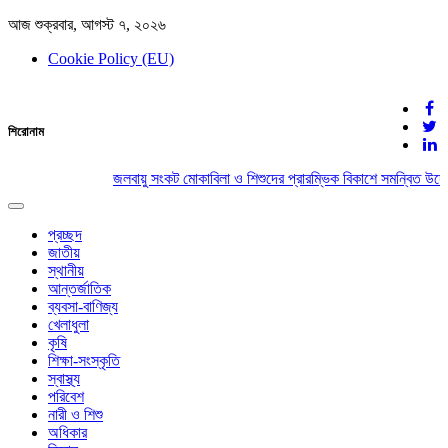
আজ শুক্রবার, আগস্ট ৭, ২০২৬
Cookie Policy (EU)
দেশের খবর
শিরোনাম
যুক্ত থাকুন দেশের সঙ্গে
জলবায়ু সংকট মোকাবিলা ও শিশুদের প্রারম্ভিক বিকাশে সমন্বিত উদ্য
Toggle
navigation
প্রচ্ছদ
জাতীয়
স্থানীয়
আন্তর্জাতিক
ব্যবসা-বাণিজ্য
খেলাধুলা
কৃষি
শিক্ষা-সংস্কৃতি
স্বাস্থ্য
পরিবেশ
নারী ও শিশু
অধিকার