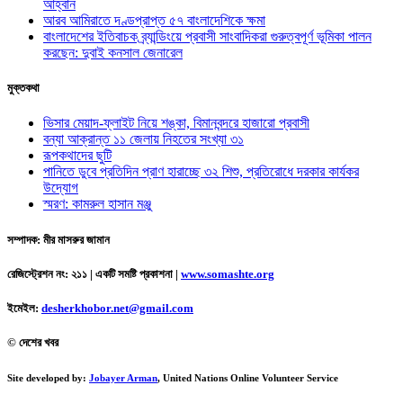
আহ্বান
আরব আমিরাতে দণ্ডপ্রাপ্ত ৫৭ বাংলাদেশিকে ক্ষমা
বাংলাদেশের ইতিবাচক ব্র্যান্ডিংয়ে প্রবাসী সাংবাদিকরা গুরুত্বপূর্ণ ভূমিকা পালন
করছেন: দুবাই কনসাল জেনারেল
মুক্তকথা
ভিসার মেয়াদ-ফ্লাইট নিয়ে শঙ্কা, বিমানবন্দরে হাজারো প্রবাসী
বন্যা আক্রান্ত ১১ জেলায় নিহতের সংখ্যা ৩১
রূপকথাদের ছুটি
পানিতে ডুবে প্রতিদিন প্রাণ হারাচ্ছে ৩২ শিশু, প্রতিরোধে দরকার কার্যকর
উদ্যোগ
স্মরণ: কামরুল হাসান মঞ্জু
সম্পাদক: মীর মাসরুর জামান
রেজিস্ট্রেশন নং: ২১১ | একটি সমষ্টি প্রকাশনা
|
www.somashte.org
ইমেইল:
desherkhobor.net@gmail.com
© দেশের খবর
Site developed by:
Jobayer Arman
, United Nations Online Volunteer Service