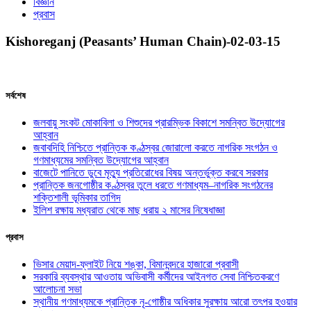
বিজ্ঞান
প্রবাস
Kishoreganj (Peasants’ Human Chain)-02-03-15
সর্বশেষ
জলবায়ু সংকট মোকাবিলা ও শিশুদের প্রারম্ভিক বিকাশে সমন্বিত উদ্যোগের
আহ্বান
জবাবদিহি নিশ্চিতে প্রান্তিক কণ্ঠস্বর জোরালো করতে নাগরিক সংগঠন ও
গণমাধ্যমের সমন্বিত উদ্যোগের আহ্বান
বাজেটে পানিতে ডুবে মৃত্যু প্রতিরোধের বিষয় অন্তর্ভুক্ত করবে সরকার
প্রান্তিক জনগোষ্ঠীর কণ্ঠস্বর তুলে ধরতে গণমাধ্যম–নাগরিক সংগঠনের
শক্তিশালী ভূমিকার তাগিদ
ইলিশ রক্ষায় মধ্যরাত থেকে মাছ ধরায় ২ মাসের নিষেধাজ্ঞা
প্রবাস
ভিসার মেয়াদ-ফ্লাইট নিয়ে শঙ্কা, বিমানবন্দরে হাজারো প্রবাসী
সরকারি ব্যবস্থার আওতায় অভিবাসী কর্মীদের আইনগত সেবা নিশ্চিতকরণে
আলোচনা সভা
স্থানীয় গণমাধ্যমকে প্রান্তিক নৃ-গোষ্ঠীর অধিকার সুরক্ষায় আরো তৎপর হওয়ার