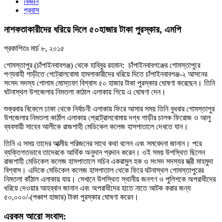
বিজ্ঞান
প্রবাস
নাশকতাকারীদের ধরিয়ে দিলে ৫০হাজার টাকা পুরস্কার, এমপি
প্রকাশিতঃ
মার্চ ৮, ২০১৫
গোমস্তাপুর (চাঁপাইনবাবগঞ্জ) থেকে হাবিবুর রহমান: চাঁপাইনবাবগঞ্জের গোমস্তাপুরে
পণ্যবাহী গাড়ীতে পেট্রোলবোমা হামলাকারীদের ধরিয়ে দিতে চাঁপাইনবাবগঞ্জ-২ আসনের
সংসদ সদস্য গোলাম মোস্তফা বিশ্বাস ৫০ হাজার টাকা পুরস্কার ঘোষণা করেছেন। তিনি
ঘটনাস্থল উপজেলার নিমতলা কাঠাল এলাকায় গিয়ে এ ঘোষণা দেন।
শুক্রবার বিকেলে ঢাকা থেকে নির্বাচনী এলাকায় ফিরে আসার সময় তিনি বুধবার গোমস্তাপুর
উপজেলার নিমতলা কাঠাঁল এলাকায় প্রেট্রোলবোমায় দগ্ধ গাড়ীর চালক ফিরোজ ও আলু
ব্যবসায়ী সাহেব আলীকে রাজশাহী মেডিকেল কলেজ হাসপাতালে দেখতে যান।
তিনি এ সময় তাদের আত্মীয় পরিজনের সাথে কথা বলেন এবং সমবেদনা জানান। পরে
ব্যক্তিগতভাবে তাদেরকে আর্থিক অনুদান প্রদান করেন। ওই সময় উপস্থিত ছিলেন
রাজশাহী মেডিকেল কলেজ হাসপাতালে সচিব একরামুল হক ও সংসদ সদস্যর স্ত্রী মাহমুদা
বিশ্বাস। এদিকে মেডিকেল কলেজ হাসপাতাল থেকে ফিরে ঘটনাস্থল গোমস্তাপুরের
নিমতলা কাঁঠাল এলাকায় যায়। সেখানে উপস্থিত স্থানীয় জনগণ ও পুলিশকে অপরাধীদের
ধরিয়ে দেওয়ার আহব্বান জানান এবং অপরাধীদের হাতে নাতে আটক করার জন্য
৫০,০০০/-(পঞ্চাশ হাজার) টাকা পুরস্কার ঘোষণা করেন।
এরকম আরো সংবাদ: