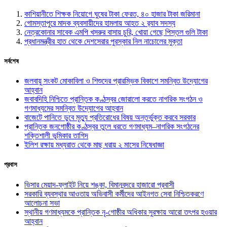
কাশিয়ানীতে শিক্ষক নিয়োগে ঘুষের টাকা ফেরত, ৪০ হাজার টাকা জরিমানা
গোমস্তাপুরে মাদক ব্যবসায়ীদের হামলায় আহত ২ র‌্যাব সদস্য
নেত্রকোনার সাবেক এমপি খসরুর বাসায় চুরি, খোয়া গেছে পিস্তল গুলি টাকা
প্রধানমন্ত্রীর হাত থেকে দেশসেরার পুরস্কার নিল নাচোলের মুক্তা
সর্বশেষ
জলবায়ু সংকট মোকাবিলা ও শিশুদের প্রারম্ভিক বিকাশে সমন্বিত উদ্যোগের
আহ্বান
জবাবদিহি নিশ্চিতে প্রান্তিক কণ্ঠস্বর জোরালো করতে নাগরিক সংগঠন ও
গণমাধ্যমের সমন্বিত উদ্যোগের আহ্বান
বাজেটে পানিতে ডুবে মৃত্যু প্রতিরোধের বিষয় অন্তর্ভুক্ত করবে সরকার
প্রান্তিক জনগোষ্ঠীর কণ্ঠস্বর তুলে ধরতে গণমাধ্যম–নাগরিক সংগঠনের
শক্তিশালী ভূমিকার তাগিদ
ইলিশ রক্ষায় মধ্যরাত থেকে মাছ ধরায় ২ মাসের নিষেধাজ্ঞা
প্রবাস
ভিসার মেয়াদ-ফ্লাইট নিয়ে শঙ্কা, বিমানবন্দরে হাজারো প্রবাসী
সরকারি ব্যবস্থার আওতায় অভিবাসী কর্মীদের আইনগত সেবা নিশ্চিতকরণে
আলোচনা সভা
স্থানীয় গণমাধ্যমকে প্রান্তিক নৃ-গোষ্ঠীর অধিকার সুরক্ষায় আরো তৎপর হওয়ার
আহ্বান