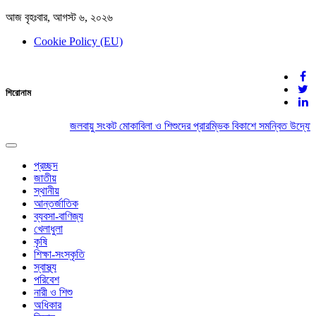
আজ বৃহঃবার, আগস্ট ৬, ২০২৬
Cookie Policy (EU)
দেশের খবর
শিরোনাম
যুক্ত থাকুন দেশের সঙ্গে
জলবায়ু সংকট মোকাবিলা ও শিশুদের প্রারম্ভিক বিকাশে সমন্বিত উদ্যোগে
Toggle
navigation
প্রচ্ছদ
জাতীয়
স্থানীয়
আন্তর্জাতিক
ব্যবসা-বাণিজ্য
খেলাধুলা
কৃষি
শিক্ষা-সংস্কৃতি
স্বাস্থ্য
পরিবেশ
নারী ও শিশু
অধিকার