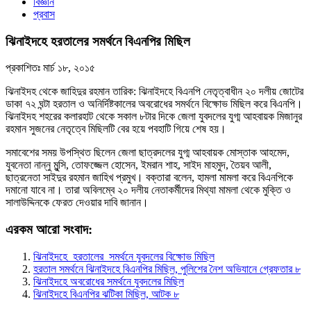
বিজ্ঞান
প্রবাস
ঝিনাইদহে হরতালের সমর্থনে বিএনপির মিছিল
প্রকাশিতঃ
মার্চ ১৮, ২০১৫
ঝিনাইদহ থেকে জাহিদুর রহমান তারিক: ঝিনাইদহে বিএনপি নেতৃত্বাধীন ২০ দলীয় জোটের
ডাকা ৭২ ঘন্টা হরতাল ও অনির্দিষ্টকালের অবরোধের সমর্থনে বিক্ষোভ মিছিল করে বিএনপি।
ঝিনাইদহ শহরের কলারহাট থেকে সকাল ৮টার দিকে জেলা যুবদলের যুগ্ম আহবায়ক মিজানুর
রহমান সুজনের নেতৃত্বে মিছিলটি বের হয়ে পবহাটি গিয়ে শেষ হয়।
সমাবেশের সময় উপস্থিত ছিলেন জেলা ছাত্রদলের যুগ্ম আহবায়ক মোস্তাক আহমেদ,
যুবনেতা নান্নু মুন্সি, তোফজ্জেল হোসেন, ইমরান শাহ, সাইদ মাহমুদ, তৈয়ব আলী,
ছাত্রনেতা সাইদুর রহমান জাহিখ প্রমুখ। বক্তারা বলেন, হামলা মামলা করে বিএনপিকে
দমানো যাবে না। তারা অবিলম্বে ২০ দলীয় নেতাকর্মীদের মিথ্যা মামলা থেকে মুক্তি ও
সালাউদ্দিনকে ফেরত দেওয়ার দাবি জানান।
এরকম আরো সংবাদ:
ঝিনাইদহে হরতালের সমর্থনে যুবদলের বিক্ষোভ মিছিল
হরতাল সমর্থনে ঝিনাইদহে বিএনপির মিছিল, পুলিশের নৈশ অভিযানে গ্রেফতার ৮
ঝিনাইদহে অবরোধের সমর্থনে যুবদলের মিছিল
ঝিনাইদহে বিএনপির ঝটিকা মিছিল, আটক ৮