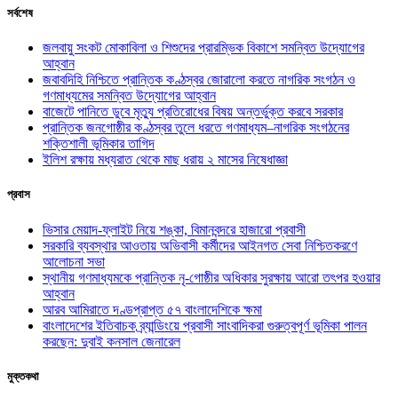
সর্বশেষ
জলবায়ু সংকট মোকাবিলা ও শিশুদের প্রারম্ভিক বিকাশে সমন্বিত উদ্যোগের
আহ্বান
জবাবদিহি নিশ্চিতে প্রান্তিক কণ্ঠস্বর জোরালো করতে নাগরিক সংগঠন ও
গণমাধ্যমের সমন্বিত উদ্যোগের আহ্বান
বাজেটে পানিতে ডুবে মৃত্যু প্রতিরোধের বিষয় অন্তর্ভুক্ত করবে সরকার
প্রান্তিক জনগোষ্ঠীর কণ্ঠস্বর তুলে ধরতে গণমাধ্যম–নাগরিক সংগঠনের
শক্তিশালী ভূমিকার তাগিদ
ইলিশ রক্ষায় মধ্যরাত থেকে মাছ ধরায় ২ মাসের নিষেধাজ্ঞা
প্রবাস
ভিসার মেয়াদ-ফ্লাইট নিয়ে শঙ্কা, বিমানবন্দরে হাজারো প্রবাসী
সরকারি ব্যবস্থার আওতায় অভিবাসী কর্মীদের আইনগত সেবা নিশ্চিতকরণে
আলোচনা সভা
স্থানীয় গণমাধ্যমকে প্রান্তিক নৃ-গোষ্ঠীর অধিকার সুরক্ষায় আরো তৎপর হওয়ার
আহ্বান
আরব আমিরাতে দণ্ডপ্রাপ্ত ৫৭ বাংলাদেশিকে ক্ষমা
বাংলাদেশের ইতিবাচক ব্র্যান্ডিংয়ে প্রবাসী সাংবাদিকরা গুরুত্বপূর্ণ ভূমিকা পালন
করছেন: দুবাই কনসাল জেনারেল
মুক্তকথা