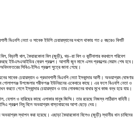
ভাবশালী বিএনপি নেতা ও সাবেক ইউপি চেয়ারম্যানের দখলে থাকায় গত ৫ বছরেও বিলটি
ল, বিড়ালী খাল, কৈয়ারকোনা বিল (জুড়ী), খড়–য়া বিল ও কন্টিনালার করখালে পরিবেশ
জ করছে ইউএসএআইডির ক্রেল প্রকল্প। আগামী জুন মাসে এসব প্রকল্পের মেয়াদ শেষ হবে।
 অধিদফতরের সিবিএ-ইসিএ প্রকল্প সুত্রে জানা গেছে।
য়নের সাবেক চেয়ারম্যান ও প্রভাবশালী বিএনপি নেতা ইসকান্দার আলী। অভয়াশ্রম ঘোষণার
তবে গোলাপগঞ্জ উপজেলার শরীফগঞ্জ ইউনিয়নের একেবারে কাছে। এর ফলে বিএনপি নেতা ও
ধন করতে গেলে ইস্কান্দার চেয়ারম্যান ও তার লোকজনের বাধার মুখে কাজ বন্ধ হয়ে যায়।
াল, হেলাল ও হারিছের কাছে এলাকার মানুষ জিম্মি। তার রয়েছে নিজস্ব লাঠিয়াল বাহিনী।
িএ প্রকল্প নিমু বিলে অভয়াশ্রম বাস্তবায়নের আশা ছেড়ে দেয়।
ুন অভয়াশ্রম স্থাপন করা হয়েছে। এছাড়া কৈয়ারকোনা বিলেও (জুড়ী) স্থানীয় ধান চাষিদের