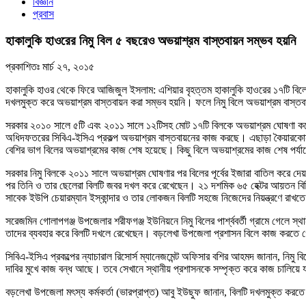
বিজ্ঞান
প্রবাস
হাকালুকি হাওরের নিমু বিল ৫ বছরেও অভয়াশ্রম বাস্তবায়ন সম্ভব হয়নি
প্রকাশিতঃ
মার্চ ২৭, ২০১৫
হাকালুকি হাওর থেকে ফিরে আজিজুল ইসলাম: এশিয়ার বৃহত্তম হাকালুকি হাওরের ১৭টি বিলে
দখলমুক্ত করে অভয়াশ্রম বাস্তবায়ন করা সম্ভব হয়নি। ফলে নিমু বিলে অভয়াশ্রম বাস্তব
সরকার ২০১০ সালে ৫টি এবং ২০১১ সালে ১২টিসহ মোট ১৭টি বিলকে অভয়াশ্রম ঘোষণা করে। এ
অধিদফতরের সিবিএ-ইসিএ প্রকল্প অভয়াশ্রম বাস্তবায়নের কাজ করছে। এছাড়া কৈয়ারকোনা
বেশির ভাগ বিলের অভয়াশ্রমের কাজ শেষ হয়েছে। কিছু বিলে অভয়াশ্রমের কাজ শেষ পর্যায়
সরকার নিমু বিলকে ২০১১ সালে অভয়াশ্রম ঘোষণার পর বিলের পূর্বের ইজারা বাতিল করে দ
পর তিনি ও তার ছেলেরা বিলটি জবর দখল করে রেখেছেন। ২১ দশমিক ৬৫ হেক্টর আয়তন বিশ
সাবেক ইউপি চেয়ারম্যান ইস্কান্দার ও তার লোকজন বিলটি সহজে নিজেদের নিয়ন্ত্রণে রাখ
সরেজমিন গোলাপগঞ্জ উপজেলার শরীফগঞ্জ ইউনিয়নে নিমু বিলের পার্শ্ববর্তী গ্রামে গেলে 
তাদের ব্যবহার করে বিলটি দখলে রেখেছেন। বড়লেখা উপজেলা প্রশাসন বিলে কাজ করতে গ
সিবিএ-ইসিএ প্রকল্পের ন্যাচারাল রিসোর্স ম্যানেজমেন্ট অফিসার বশির আহমদ জানান, নি
দাবির মুখে কাজ বন্ধ আছে। তবে সেখানে স্থানীয় প্রশাসনকে সম্পৃক্ত করে কাজ চালিয়ে য
বড়লেখা উপজেলা মৎস্য কর্মকর্তা (ভারপ্রাপ্ত) আবু ইউছুফ জানান, বিলটি দখলমুক্ত করত