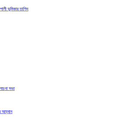
শালী ভূমিকার তাগিদ
লোচনা সভা
র আহ্বান