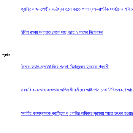
প্রান্তিক জনগোষ্ঠীর কণ্ঠস্বর তুলে ধরতে গণমাধ্যম–নাগরিক সংগঠনের শক্তি
ইলিশ রক্ষায় মধ্যরাত থেকে মাছ ধরায় ২ মাসের নিষেধাজ্ঞা
প্রবাস
ভিসার মেয়াদ-ফ্লাইট নিয়ে শঙ্কা, বিমানবন্দরে হাজারো প্রবাসী
সরকারি ব্যবস্থার আওতায় অভিবাসী কর্মীদের আইনগত সেবা নিশ্চিতকরণে আ
স্থানীয় গণমাধ্যমকে প্রান্তিক নৃ-গোষ্ঠীর অধিকার সুরক্ষায় আরো তৎপর হওয়া