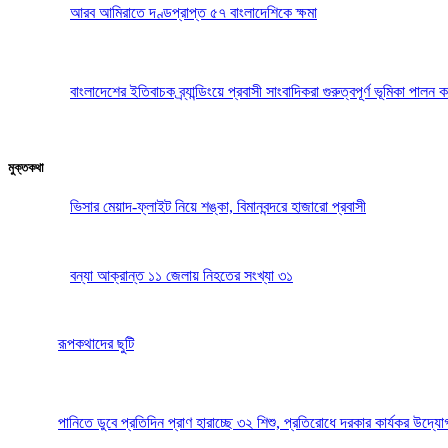
আরব আমিরাতে দণ্ডপ্রাপ্ত ৫৭ বাংলাদেশিকে ক্ষমা
বাংলাদেশের ইতিবাচক ব্র্যান্ডিংয়ে প্রবাসী সাংবাদিকরা গুরুত্বপূর্ণ ভূমিকা পা
মুক্তকথা
ভিসার মেয়াদ-ফ্লাইট নিয়ে শঙ্কা, বিমানবন্দরে হাজারো প্রবাসী
বন্যা আক্রান্ত ১১ জেলায় নিহতের সংখ্যা ৩১
রূপকথাদের ছুটি
পানিতে ডুবে প্রতিদিন প্রাণ হারাচ্ছে ৩২ শিশু, প্রতিরোধে দরকার কার্যকর উদ্যো