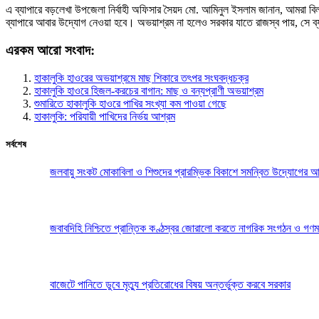
এ ব্যাপারে বড়লেখা উপজেলা নির্বাহী অফিসার সৈয়দ মো. আমিনুল ইসলাম জানান, আমরা ব
ব্যাপারে আবার উদ্যোগ নেওয়া হবে। অভয়াশ্রম না হলেও সরকার যাতে রাজস্ব পায়, সে ব
এরকম আরো সংবাদ:
হাকালুকি হাওরের অভয়াশ্রমে মাছ শিকারে তৎপর সংঘবদ্ধচক্র
হাকালুকি হাওরে হিজল-করচের বাগান: মাছ ও বন্যপ্রাণী অভয়াশ্রম
শুমারিতে হাকালুকি হাওরে পাখির সংখ্যা কম পাওয়া গেছে
হাকালুকি: পরিযায়ী পাখিদের নির্ভয় আশ্রম
সর্বশেষ
জলবায়ু সংকট মোকাবিলা ও শিশুদের প্রারম্ভিক বিকাশে সমন্বিত উদ্যোগের আ
জবাবদিহি নিশ্চিতে প্রান্তিক কণ্ঠস্বর জোরালো করতে নাগরিক সংগঠন ও গণম
বাজেটে পানিতে ডুবে মৃত্যু প্রতিরোধের বিষয় অন্তর্ভুক্ত করবে সরকার