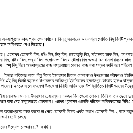
 অভয়াশ্রমের কাজ প্রায় শেষ পর্যায়ে। কিন্তু সরকারের অভয়াশ্রম ঘোষিত নিমু বিলটি প্র
ায়নে অনিশ্চয়তা দেখা দিয়েছে।
রমধ্যে তেকোনী বিল, রঞ্চি বিল, নিমু বিল, মইয়াজুড়ি বিল, মাইসলার ডাক বিল, আগদার বি
 বিল, বাইয়া বিল, গজুয়া বিল, পলোভাংগা বিল ও টোলার বিল অভয়াশ্রম বাস্তাবায়নের কা
ে। শুধু নিমু বিলে অভয়াশ্রমের কাজ বাস্তবায়নে কোনও কাজ করা সম্ভব হয়নি বলে পরিবেশ
েয়। ইজারা বাতিলের আগে নিমু বিলের ইজারাদার ছিলেন গোলাপগঞ্জ উপজেলার শরীফগঞ্জ ইউনি
িষ্ট এই নিমু বিলটি বড়লেখা উপজেলার তালিমপুর ইউনিয়নের ইসলামপুর মৌজায় হলেও বাস্
তে পারেন। ২০১৪ সালে বড়লেখা উপজেলা নির্বাহী অফিসারের উপস্থিতিতে বিলটি খননের উদ্বো
স্থানীয় লোকজন জানান, ইস্কান্দার চেয়ারম্যান একজন বিল খেকো লোক। তিনি ও তার ছেলে দুল
েলে বাধা দেয় ইস্কান্দারের লোকজন। এরপর প্রশাসন এমনকি পরিবেশ অধিদফতরের সিবিএ-ইস
মু বিলে অভয়াশ্রমের কাজ করতে না পেরে তেকোনী বিলের একটা অংশে তেকোনী বিল-২ নামে নত
াওয়ার চেষ্টা চলছে।
ে ফের উদ্যোগ নেওয়ার চেষ্টা করছি।