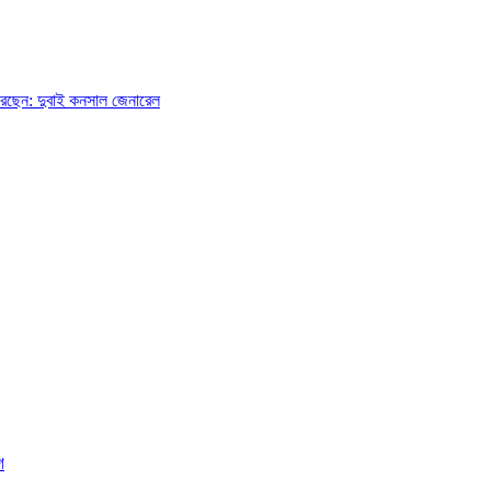
লন করছেন: দুবাই কনসাল জেনারেল
গ