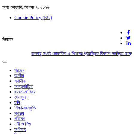
আজ শুক্রবার, আগস্ট ৭, ২০২৬
Cookie Policy (EU)
দেশের খবর
শিরোনাম
যুক্ত থাকুন দেশের সঙ্গে
জলবায়ু সংকট মোকাবিলা ও শিশুদের প্রারম্ভিক বিকাশে সমন্বিত উদ্যো
Toggle
navigation
প্রচ্ছদ
জাতীয়
স্থানীয়
আন্তর্জাতিক
ব্যবসা-বাণিজ্য
খেলাধুলা
কৃষি
শিক্ষা-সংস্কৃতি
স্বাস্থ্য
পরিবেশ
নারী ও শিশু
অধিকার