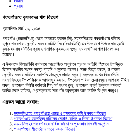
বিজ্ঞান
প্রবাস
গফরগাঁওয়ে কৃষকদের ঋণ বিতরণ
প্রকাশিতঃ
মার্চ ২৯, ২০১৫
গফরগাঁও (ময়মনসিংহ) থেকে আতাউর রহমান মিন্টু: ময়মনসিংহের গফরগাঁওয়ে রবিবার
দুপুরে গফরগাঁও কেন্দ্রীয় সমবায় সমিতি লিঃ (বিআরডিবি) এর উদ্যোগে উপজেলার ২৯টি
কৃষক সমবায় সমিতির প্রায় ৬শতাধিক কৃষকদের মধ্যে ৭০ লাখ টাকা ঋণ বিতরণ করা
হয়েছে।
এ উপলক্ষে বিআরডিবি কার্যালয়ে আয়োজিত অনুষ্ঠানে প্রধান অতিথি হিসেবে উপস্থিত
ছিলেন স্থানীয় সংসদ সদস্য ফাহমি গোলন্দাজ বাবেল। সভাপতিত্ব করেন, উপজেলা
কেন্দ্রীয় সমবায় সমিতির সভাপতি মাহমুদুল হাছান সবুজ। বক্তব্য রাখেন বিআরডিবি
ময়মনসিংহের উপ-পরিচালক আখলাছুর রহমান, উপজেলা পরিষদ চেয়ারম্যান আশরাফ উদ্দিন
বাদল, উপজেলা নির্বাহী কর্মকর্তা সিদ্ধার্থ শংকর কুন্ডু, উপজেলা পল্লী উন্নয়ন কর্মকর্তা
জাবির ইবনে হাফিজ, প্রেসক্লাবের সভাপতি আব্দুল্লাহ আল আমিন বিপ্লব প্রমুখ।
এরকম আরো সংবাদ:
ময়মনসিংহের গফরগাঁওয়ে খামার ও কৃষকদের কৃষি উপকরণ বিতরণ
গফরগাঁওয়ে হতদরিদ্র নারীদের সেলাই মেশিন ও শিক্ষা উপকরণ বিতরণ
ময়মনসিংহের গফরগাঁওয়ে বার্ষিক ক্রীড়া ও পুরস্কার বিতরণী অনুষ্ঠান
গফরগাঁওয়ে শীতার্তদের মাঝে কম্বল বিতরণ