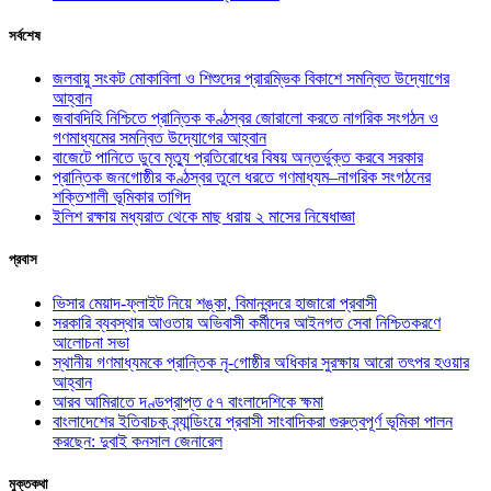
সর্বশেষ
জলবায়ু সংকট মোকাবিলা ও শিশুদের প্রারম্ভিক বিকাশে সমন্বিত উদ্যোগের
আহ্বান
জবাবদিহি নিশ্চিতে প্রান্তিক কণ্ঠস্বর জোরালো করতে নাগরিক সংগঠন ও
গণমাধ্যমের সমন্বিত উদ্যোগের আহ্বান
বাজেটে পানিতে ডুবে মৃত্যু প্রতিরোধের বিষয় অন্তর্ভুক্ত করবে সরকার
প্রান্তিক জনগোষ্ঠীর কণ্ঠস্বর তুলে ধরতে গণমাধ্যম–নাগরিক সংগঠনের
শক্তিশালী ভূমিকার তাগিদ
ইলিশ রক্ষায় মধ্যরাত থেকে মাছ ধরায় ২ মাসের নিষেধাজ্ঞা
প্রবাস
ভিসার মেয়াদ-ফ্লাইট নিয়ে শঙ্কা, বিমানবন্দরে হাজারো প্রবাসী
সরকারি ব্যবস্থার আওতায় অভিবাসী কর্মীদের আইনগত সেবা নিশ্চিতকরণে
আলোচনা সভা
স্থানীয় গণমাধ্যমকে প্রান্তিক নৃ-গোষ্ঠীর অধিকার সুরক্ষায় আরো তৎপর হওয়ার
আহ্বান
আরব আমিরাতে দণ্ডপ্রাপ্ত ৫৭ বাংলাদেশিকে ক্ষমা
বাংলাদেশের ইতিবাচক ব্র্যান্ডিংয়ে প্রবাসী সাংবাদিকরা গুরুত্বপূর্ণ ভূমিকা পালন
করছেন: দুবাই কনসাল জেনারেল
মুক্তকথা