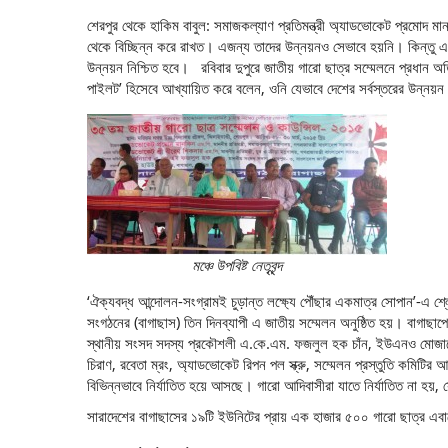
শেরপুর থেকে হাকিম বাবুল: সমাজকল্যাণ প্রতিমন্ত্রী অ্যাডভোকেট প্রমোদ ম
থেকে বিচ্ছিন্ন করে রাখত। এজন্য তাদের উন্নয়নও সেভাবে হয়নি। কিন্তু 
উন্নয়ন নিশ্চিত হবে। রবিবার দুপুরে জাতীয় গারো ছাত্র সম্মেলনে প্রধান অতিথ
পাইলট’ হিসেবে আখ্যায়িত করে বলেন, ওনি যেভাবে দেশের সর্বস্তরের উন্নয়ন
মঞ্চে উপবিষ্ট নেতৃবৃন্দ
‘ঐক্যবদ্ধ আন্দোলন-সংগ্রামই চুড়ান্ত লক্ষ্যে পৌঁছার একমাত্র সোপান’-এ শ
সংগঠনের (বাগাছাস) তিন দিনব্যাপী এ জাতীয় সম্মেলন অনুষ্ঠিত হয়। বাগাছাপের 
স্থানীয় সংসদ সদস্য প্রকৌশলী এ.কে.এম. ফজলুল হক চাঁন, ইউএনও মোজাম্
চিরাণ, রবেতা ম্রং, অ্যাডভোকেট রিপন পল স্ক্রু, সম্মেলন প্রস্তুতি কমিটির 
বিভিন্নভাবে নির্যাতিত হয়ে আসছে। গারো আদিবাসীরা যাতে নির্যাতিত না হয়, স
সারাদেশের বাগাছাসের ১৯টি ইউনিটের প্রায় এক হাজার ৫০০ গারো ছাত্র এব